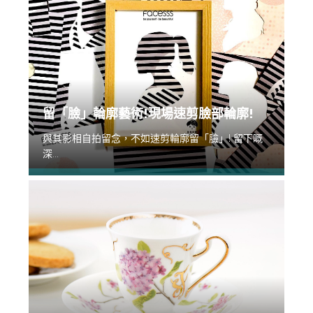
留「臉」輪廓藝術!現場速剪臉部輪廓!
與其影相自拍留念，不如速剪輪廓留「臉」! 留下嘅
深...