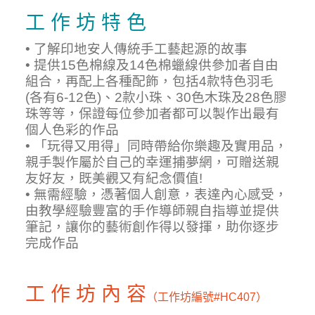
工 作 坊 特 色
• 了解印地安人傳統手工藝起源的故事
• 提供15色棉線及14色棉蠟線供參加者自由
組合，再配上各種配飾，包括4款特色羽毛
(各有6-12色)、2款小珠、30色木珠及28色膠
珠等等，保證每位參加者都可以製作出最有
個人色彩的作品
• 「玩得又用得」同時帶給你樂趣及實用品，
親手製作屬於自己的幸運捕夢網，可贈送親
友好友，既美觀又有紀念價值!
• 無需經驗，憑著個人創意，表達內心感受，
由教學經驗豐富的手作導師親自指導並提供
筆記，讓你的藝術創作得以發揮，助你逐步
完成作品
工 作 坊 內 容
（工作坊編號
#HC407）