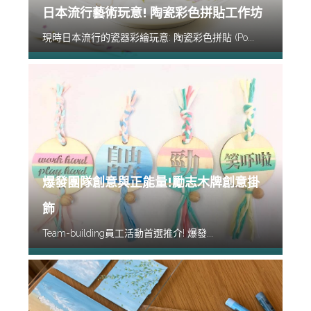
日本流行藝術玩意! 陶瓷彩色拼貼工作坊
現時日本流行的瓷器彩繪玩意: 陶瓷彩色拼貼 (Po...
爆發團隊創意與正能量!勵志木牌創意掛
飾
Team-building員工活動首選推介! 爆發...