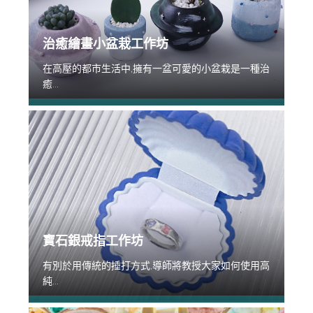
治癒繪畫小盆栽工作坊
在高壓的都市生活中,擁有一盆可愛的小盆栽是一種治
癒...
寶石銀戒指工作坊
有別於用傳統的捶打方式,導師將教授大家如何使用高
純...