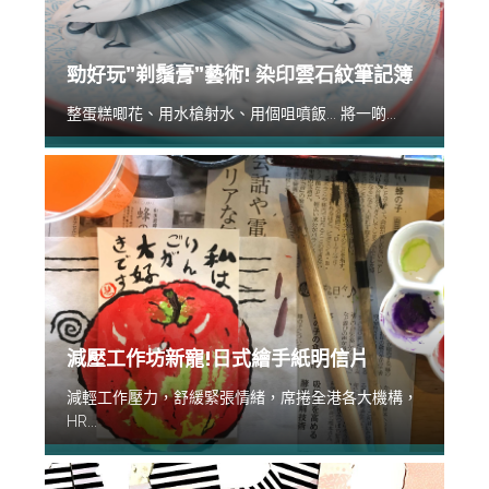
勁好玩”剃鬚膏”藝術! 染印雲石紋筆記簿
整蛋糕唧花、用水槍射水、用個咀噴飯... 將一啲...
減壓工作坊新寵!日式繪手紙明信片
減輕工作壓力，舒緩緊張情緒，席捲全港各大機構，
HR...