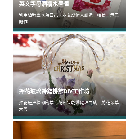
英文字母酒精水墨畫
利用酒精墨水為自己、朋友或情人創造一幅獨一無二
嘅作...
押花玻璃鈴鐺掛飾DIY工作坊
押花是把植物的葉、花及果乾燥處理而成。將花朵草
木最...