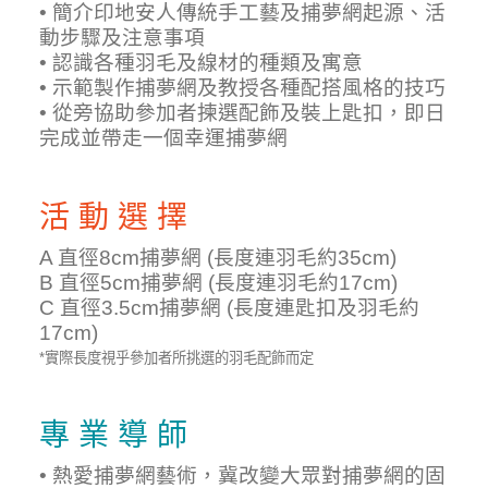
• 簡介印地安人傳統手工藝及捕夢網起源、活
動步驟及注意事項
• 認識各種羽毛及線材的種類及寓意
• 示範製作捕夢網及教授各種配搭風格的技巧
• 從旁協助參加者揀選配飾及裝上匙扣，即日
完成並帶走一個幸運捕夢網
活 動 選 擇
A 直徑8cm捕夢網 (長度連羽毛約35cm)
B 直徑5cm捕夢網 (長度連羽毛約17cm)
C 直徑3.5cm捕夢網 (長度連匙扣及羽毛約
17cm)
*實際長度視乎參加者所挑選的羽毛配飾而定
專 業 導 師
• 熱愛捕夢網藝術，冀改變大眾對捕夢網的固