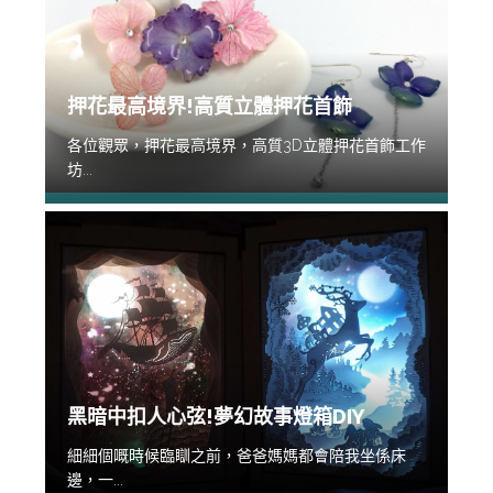
押花最高境界!高質立體押花首飾
各位觀眾，押花最高境界，高質3D立體押花首飾工作
坊...
黑暗中扣人心弦!夢幻故事燈箱DIY
細細個嘅時候臨瞓之前，爸爸媽媽都會陪我坐係床
邊，一...