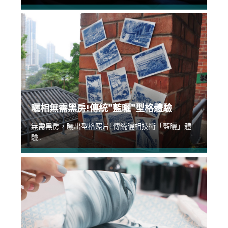
曬相無需黑房!傳統”藍曬”型格體驗
無需黑房，曬出型格照片! 傳統曬相技術「藍曬」體
驗...