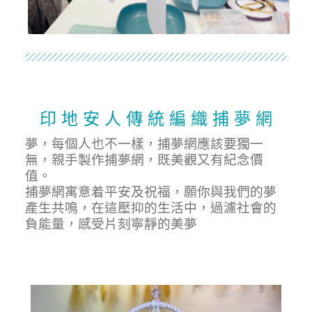
印 地 安 人 傳 統 編 織 捕 夢 網
夢，每個人也不一樣，捕夢網應該要獨一
無，親手製作捕夢網，既美觀又有紀念價
值。
捕夢網寓意着平安及祝福，願你與我們的夢
產生共鳴，在這壓抑的生活中，過濾社會的
負能量，感受片刻寧靜的美夢