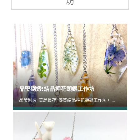
坊
晶瑩剔透!結晶押花頸鏈工作坊
晶瑩剔透! 美麗長存! 優質結晶押花頸鏈工作坊。 ...