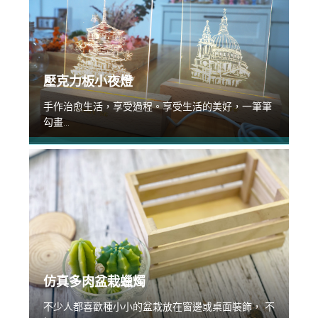
壓克力板小夜燈
手作治愈生活，享受過程。享受生活的美好，一筆筆
勾畫...
仿真多肉盆栽蠟燭
不少人都喜歡種小小的盆栽放在窗邊或桌面裝飾， 不