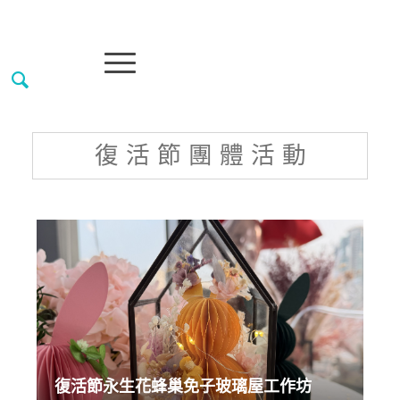
復 活 節 團 體 活 動
復活節永生花蜂巢免子玻璃屋工作坊