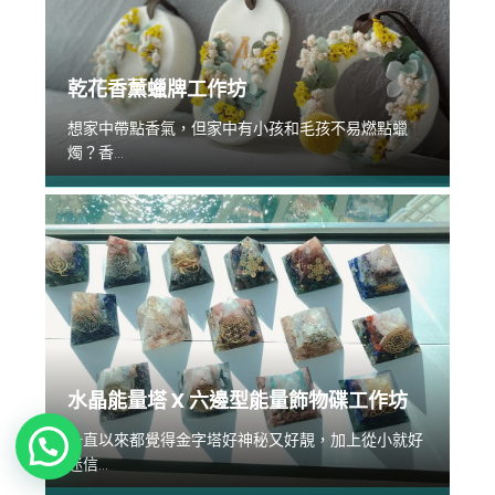
乾花香薰蠟牌工作坊
想家中帶點香氣，但家中有小孩和毛孩不易燃點蠟
燭？香...
水晶能量塔 X 六邊型能量飾物碟工作坊
一直以來都覺得金字塔好神秘又好靚，加上從小就好
迷信...