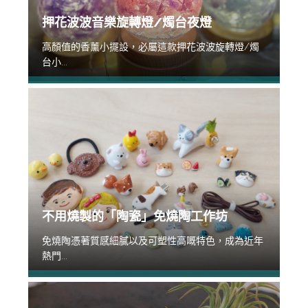
押花波波音樂旋轉燈/燭台夜燈
高顏值的香薰小擺設，必屬這款押花波波旋轉燈/燭
台小...
不用燒製的「陶瓷」免燒陶工作坊
免燒陶憑著質感細膩以及可塑性高嘅特色，成為近年
熱門...