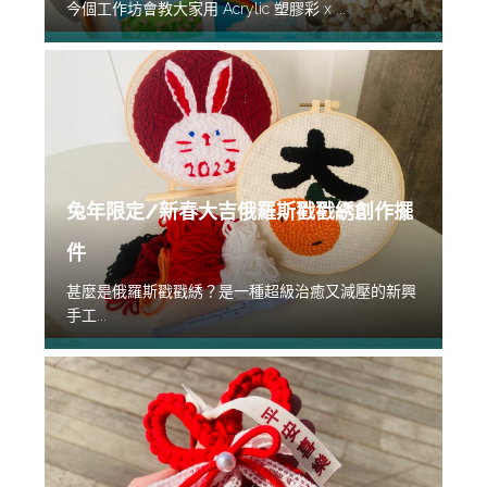
今個工作坊會教大家用 Acrylic 塑膠彩 x ...
兔年限定/新春大吉俄羅斯戳戳綉創作擺
件
甚麼是俄羅斯戳戳綉？是一種超級治癒又減壓的新興
手工...