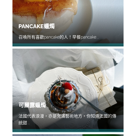
PANCAKE蠟燭
召喚所有喜歡pancake的人！早餐pancake...
可麗露蠟燭
法國代表浪漫，亦是充滿藝術地方，你知道法國的傳
統甜...