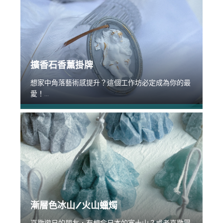
擴香石香薰掛牌
想家中角落藝術感提升？這個工作坊必定成為你的最
愛！...
漸層色冰山/火山蠟燭