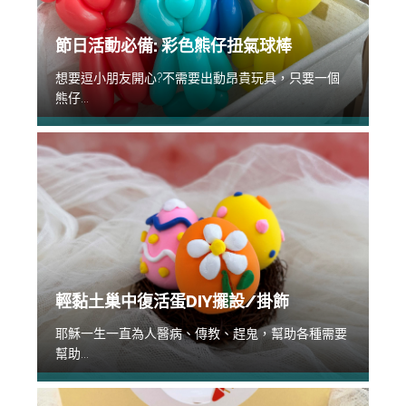
節日活動必備: 彩色熊仔扭氣球棒
想要逗小朋友開心?不需要出動昂貴玩具，只要一個
熊仔...
輕黏土巢中復活蛋DIY擺設/掛飾
耶穌一生一直為人醫病、傳教、趕鬼，幫助各種需要
幫助...