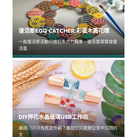
復活節EGG CATCHER:彩蛋木圓花環
一般復活節活動只想到朱古力糖果、復活蛋尋寶或復
活蛋...
DIY押花水晶玻璃USB工作坊
誰說USB只有既定外觀？誰說它只是辦公室中沉悶的
文...