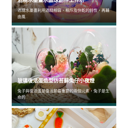
酒精水墨畫水晶球創作工作坊
酒精水墨畫利用酒精相容、相斥及快乾的特性，再藉
由風...
玻璃復活蛋造型仿苔蘚兔仔小夜燈
兔子與復活蛋是復活節最重要的兩個元素，兔子是生
命的...