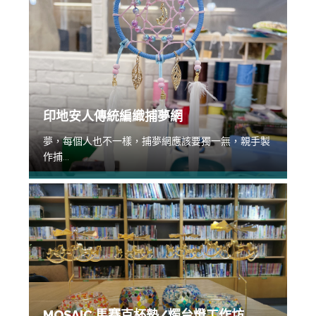
印地安人傳統編織捕夢網
夢，每個人也不一樣，捕夢網應該要獨一無，親手製
作捕...
MOSAIC 馬賽克杯墊/燭台燈工作坊