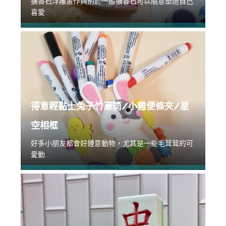
擴香石浮雕畫作與別於一般擴香石可以隨意塑造自己
喜愛...
得意輕黏土兔子竹筆筒/小雞便條夾/星
空相框
好多小朋友都會好鍾意動物，尤其是一些毛茸茸的可
愛動...