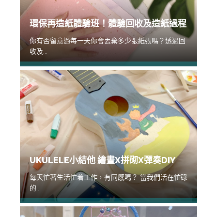
環保再造紙體驗班！體驗回收及造紙過程
你有否留意過每一天你會丟棄多少張紙張嗎？透過回
收及...
UKULELE小結他 繪畫X拼砌X彈奏DIY
每天忙著生活忙着工作，有同感嗎？ 當我們活在忙碌
的...