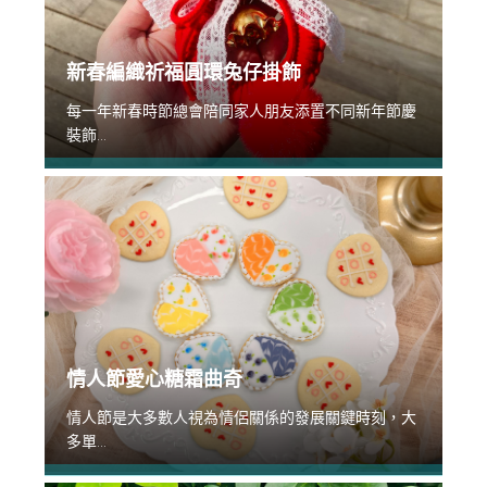
新春編織祈福圓環兔仔掛飾
每一年新春時節總會陪同家人朋友添置不同新年節慶
裝飾...
情人節愛心糖霜曲奇
情人節是大多數人視為情侶關係的發展關鍵時刻，大
多單...