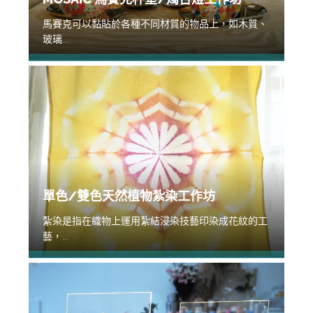
馬賽克可以黏貼於各種不同材質的物品上，如木質、
玻璃...
單色/雙色天然植物紮染工作坊
紮染是指在織物上運用紮結浸染技藝印染成花紋的工
藝，...