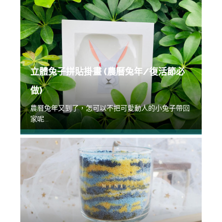
立體兔子拼貼掛畫 (農曆兔年/復活節必
做)
農曆兔年又到了，怎可以不把可愛動人的小兔子帶回
家呢...