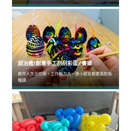
超治癒!創意手工刮刮彩蛋/書籤
都市人生活忙碌，工作壓力大，連小朋友都要面對各
種讀...