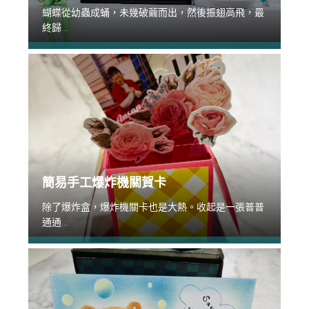
蝴蝶從幼蟲成蛹，未幾破繭而出，然後振翅高飛，最
終歸...
簡易手工爆炸機關賀卡
除了爆炸盒，爆炸機關卡也是大熱。收起是一張普普
通通...