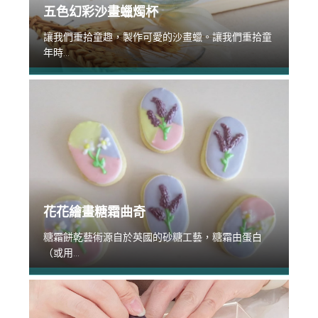
五色幻彩沙畫蠟燭杯
讓我們重拾童趣，製作可愛的沙畫蠟。讓我們重拾童
年時...
花花繪畫糖霜曲奇
糖霜餅乾藝術源自於英國的砂糖工藝，糖霜由蛋白
（或用...