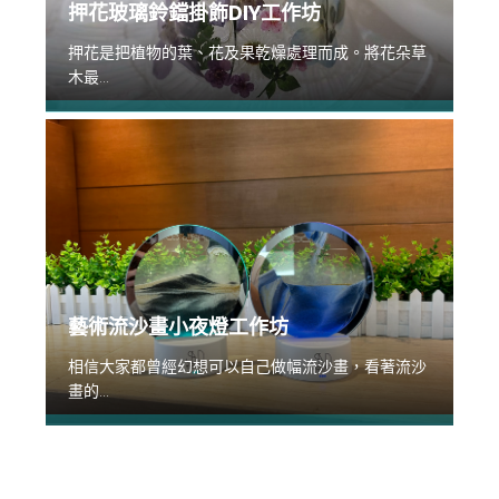
押花玻璃鈴鐺掛飾DIY工作坊
押花是把植物的葉、花及果乾燥處理而成。將花朵草
木最...
藝術流沙畫小夜燈工作坊
相信大家都曾經幻想可以自己做幅流沙畫，看著流沙
畫的...