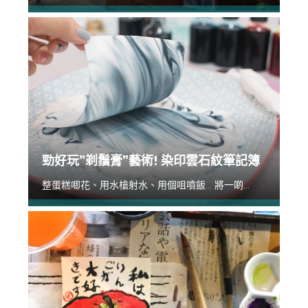
勁好玩”剃鬚膏”藝術! 染印雲石紋筆記簿
整蛋糕唧花、用水槍射水、用個咀噴飯... 將一啲...