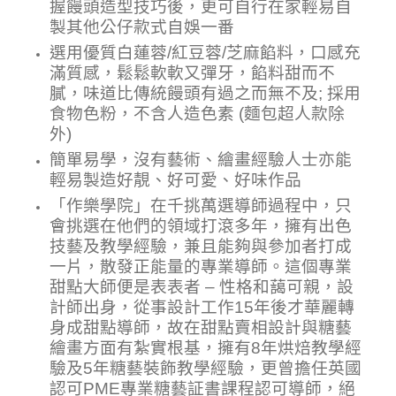
握饅頭造型技巧後，更可自行在家輕易自
製其他公仔款式自娛一番
選用優質白蓮蓉/紅豆蓉/芝麻餡料，口感充
滿質感，
鬆鬆軟軟
又彈牙，餡料甜而不
膩，味道比傳統饅頭有過之而無不及; 採用
食物色粉，不含人造色素 (麵包超人款除
外)
簡單易學，沒有藝術、繪畫經驗人士亦能
輕易製造好靚、好可愛、好味作品
「作樂學院」在千挑萬選導師過程中，只
會挑選在他們的領域打滾多年，擁有出色
技藝及教學經驗，兼且能夠與參加者打成
一片，散發正能量的專業導師。這個專業
甜點大師便是表表者 – 性格和藹可親，設
計師出身，從事設計工作15年後才華麗轉
身成甜點導師，故在甜點賣相設計與糖藝
繪畫方面有紮實根基，擁有8年烘焙教學經
驗及5年糖藝裝飾教學經驗，更曾擔任英國
認可PME專業糖藝証書課程認可導師，絕