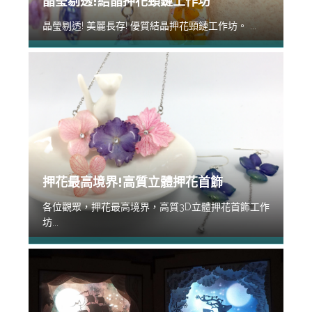
晶瑩剔透!結晶押花頸鏈工作坊
晶瑩剔透! 美麗長存! 優質結晶押花頸鏈工作坊。 ...
押花最高境界!高質立體押花首飾
各位觀眾，押花最高境界，高質3D立體押花首飾工作
坊...