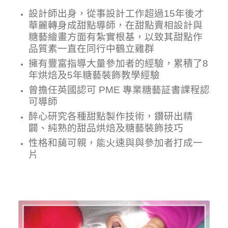
設計師出身，從事設計工作超過15年後才
華麗轉身成甜點導師，在甜點賣相設計與
糖藝繪畫方面有紮實根基，以致其甜點作
品質素一直在同行中鶴立雞群
擁有豐富指導大量參加者的經驗，累積了8
年烘焙及5年糖藝裝飾教學經驗
曾擔任英國認可 PME 專業糖藝証書課程認
可導師
醉心研究各種甜點製作技術，鑽研出精
闢、純熟的甜品烘焙及糖藝裝飾技巧
性格和藹可親，能火速與與參加者打成一
片