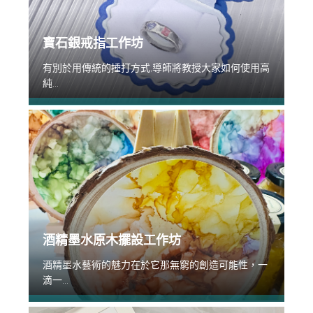
寶石銀戒指工作坊
有別於用傳統的捶打方式,導師將教授大家如何使用高
純...
酒精墨水原木擺設工作坊
酒精墨水藝術的魅力在於它那無窮的創造可能性，一
滴一...