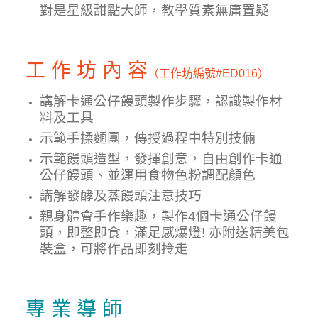
對是星級甜點大師，教學質素無庸置疑
工 作 坊 內 容
（工作坊編號
#ED016
）
講解卡通公仔饅頭製作步驟，認識製作材
料及工具
示範
手揉麵團
，傳授過程中特別技倆
示範
饅頭
造型，發揮創意，自由創作卡通
公仔
饅頭
、並運用食物色粉調配顏色
講解
發酵及蒸饅頭注意技巧
親身體會手作樂趣，製作4個卡通公仔饅
頭，即整即食，滿足感爆燈! 亦附送精美包
裝盒，可將作品即刻拎走
專 業 導 師