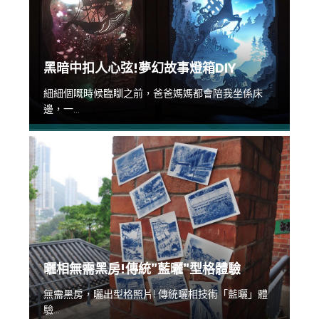
黑暗中扣人心弦!夢幻故事燈箱DIY
細細個嘅時候臨瞓之前，爸爸媽媽都會陪我坐係床
邊，一...
曬相無需黑房!傳統”藍曬”型格體驗
無需黑房，曬出型格照片! 傳統曬相技術「藍曬」體
驗...