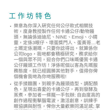
工 作 坊 特 色
樂意為你深入硏究任何公仔款式相關技
術，度身教授製作任何卡通公仔/動物饅
頭，無論係迪迪尼、NINE、Emoji、小精
靈，定係3眼仔、壞蛋獎門人、蛋黃哥…老
土嘅定係潮嘅，只要你諗得出，就算係你
公司logo，我哋都會積極研究，務求給你
一個與眾不同，迎合你們口味嘅優質卡通
公仔饅頭工作坊！淨係呢個以客為先嘅服
務態度，就已經圓勝其他對手，值得你俾
個機會我哋為你哋服務啦!
從手揉麵團，到
親手為
饅頭造型、調配顏
色
，
呈現出喜愛的卡通公仔，再到
發酵及
蒸煮
，
參加者一條龍一手包辦;
自由度高的
創作
過程
衝擊腦電波，激活創意，訓練手
眼協調與耐性，俾你大量歡樂同滿足感; 掌