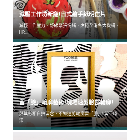
減壓工作坊新寵!日式繪手紙明信片
減輕工作壓力，舒緩緊張情緒，席捲全港各大機構，
HR...
留「臉」輪廓藝術!現場速剪臉部輪廓!
與其影相自拍留念，不如速剪輪廓留「臉」! 留下嘅
深...