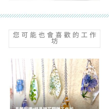
您 可 能 也 會 喜 歡 的 工 作
坊