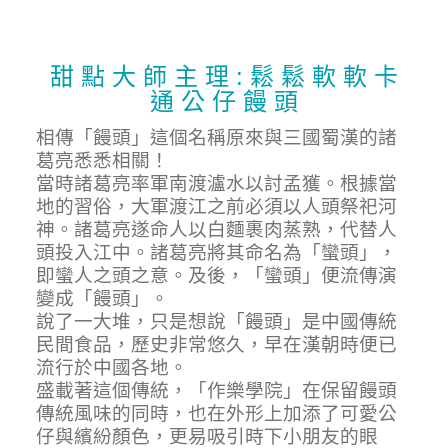
甜 點 大 師 主 理 : 鬆 鬆 軟 軟 卡
通 公 仔 饅 頭
相傳「饅頭」這個名稱原來與三國蜀漢的諸
葛亮悉悉相關！
當時諸葛亮率軍南渡瀘水以討孟獲。根據當
地的習俗，大軍渡江之前必須以人頭祭祀河
神。諸葛亮遂命人以白麵裹肉蒸熟，代替人
頭投入江中。諸葛亮將其命名為「蠻頭」，
即蠻人之頭之意。及後，「蠻頭」便流傳演
變成「饅頭」。
說了一大堆，只是想說「饅頭」是中國傳統
民間食品，歷史非常悠久，早在漢朝時便已
流行於中國各地。
盛載著這個傳統，「作樂學院」在保留饅頭
傳統風味的同時，也在外形上加添了可愛公
仔與繽紛顏色，更易吸引時下小朋友的眼