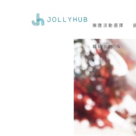
團 體 活 動 選 擇
過
聯 絡 我 們