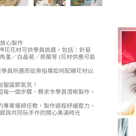
可放心製作
上押花花材可供學員挑選，包括：針菊
角堇／白晶菊／佩蘭等 (花材供應可能
因應學員所選而從旁指導如何配襯花材以
加聖誕節氣氛！
介紹每一個步驟，務求令學員清晰製作，
驗的專業導師任教，製作過程紓緩壓力、
感與共同玩手作的開心美滿時光