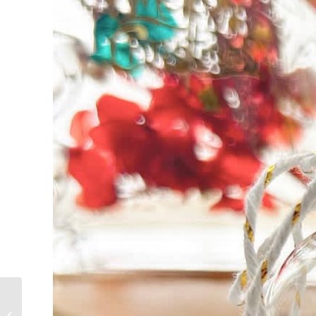
聖誕掐絲琺瑯碟工作坊