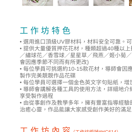
工 作 坊 特 色
• 選用進口頂級UV膠材料，材料安全可靠。
• 提供大量優質押花花材，種類超過40種以
／繡球花／香雪球／星星草／飛燕／姬小菊／
會因應季節不同而有所更改)
• 每位學員可挑選約10-15款花材，導師會
製作完美靚靚作品花碟
• 每位學員可選擇一個金色英文字句貼紙，增
• 導師會講解各種工具的使用方法，詳細地
享受製作過程
• 由從事創作及教學多年，擁有豐富指導經
治癒心靈，作品能讓大家感受創作美好的滿足
工 作 坊 內 容