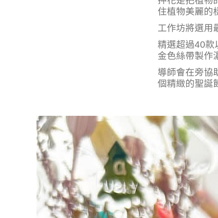
押花是把植物
住植物美麗的樣
工作坊將選用
精選超過40
金色絲帶製作
導師會在旁協
個精緻的聖誕