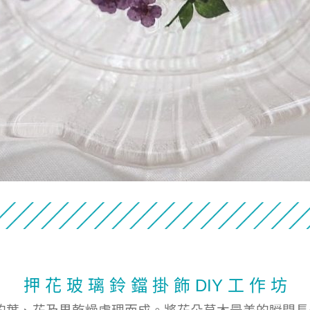
押 花 玻 璃 鈴 鐺 掛 飾 DIY 工 作 坊