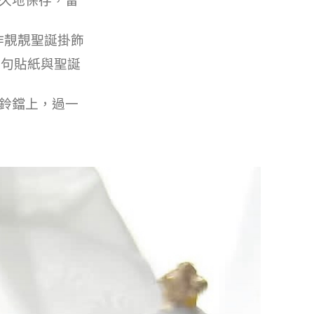
久地保存，留
作靚靚聖誕掛飾
字句貼紙與聖誕
鈴鐺上，過一