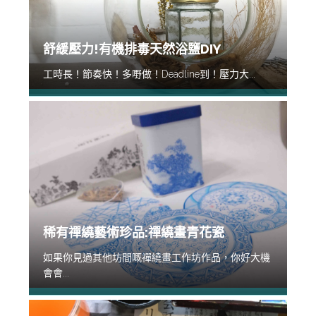
舒緩壓力!有機排毒天然浴鹽DIY
工時長！節奏快！多嘢做！Deadline到！壓力大...
稀有禪繞藝術珍品:禪繞畫青花瓷
如果你見過其他坊間嘅禪繞畫工作坊作品，你好大機
會會...