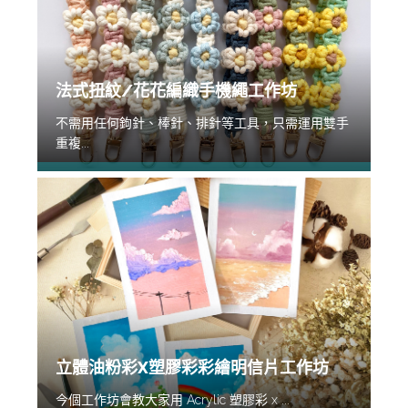
法式扭紋/花花編織手機繩工作坊
不需用任何鉤針、棒針、排針等工具，只需運用雙手
重複...
立體油粉彩X塑膠彩彩繪明信片工作坊
今個工作坊會教大家用 Acrylic 塑膠彩 x ...