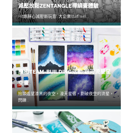
減壓放鬆ZENTANGLE禪繞畫體驗
Hit爆靜心減壓新玩意! 大企業staff wel...
療癒TEAM-BUILDING活動:銀河流星星
空畫
抬頭遙望漆黑的夜空，漫天星宿。劃破夜空的流星，
閃鑠...