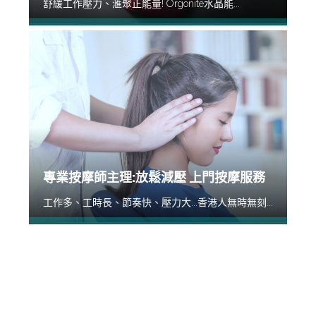
舒緩工作壓力、滙聚正能量! Orgonite水晶能...
專業按摩師主理:放鬆減壓 上門按摩服務
工作多、工時長、節奏快、壓力大...香港人無時無刻...