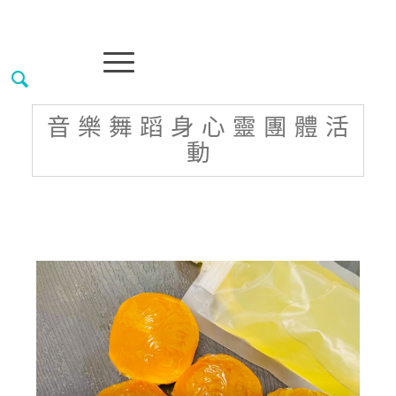
音 樂 舞 蹈 身 心 靈 團 體 活
動