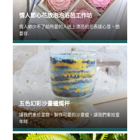
情人節心花放泡泡浴芭工作坊
情人節少不了給所愛的人送上漂亮的花表達心意。想
要存...
五色幻彩沙畫蠟燭杯
讓我們重拾童趣，製作可愛的沙畫蠟。讓我們重拾童
年時...