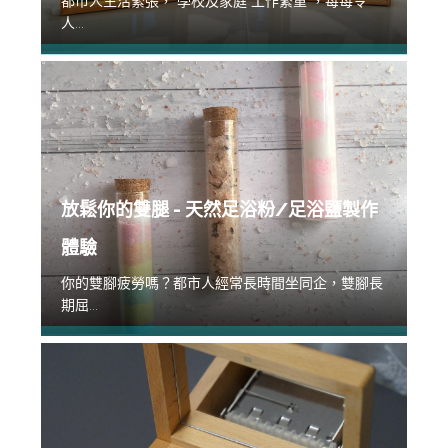
都市人生活緊張， 學校及家庭 工作繁重 ，每每令
人...
放鬆你的雙腿 - 天然足浴粉/足浴鹽製作
體驗
你的雙腳疲勞嗎？都市人經常長時間坐同企，雙腳長
期屈...