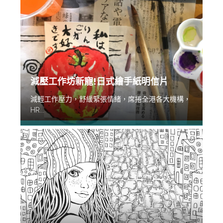
減壓工作坊新寵!日式繪手紙明信片
減輕工作壓力，舒緩緊張情緒，席捲全港各大機構，
HR...