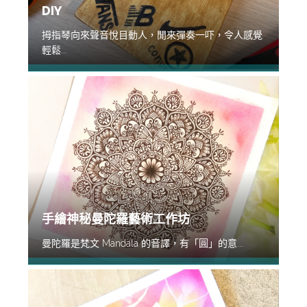
DIY
拇指琴向來聲音悅目動人，閒來彈奏一吓，令人感覺
輕鬆...
手繪神秘曼陀羅藝術工作坊
曼陀羅是梵文 Mandala 的音譯，有「圓」的意...