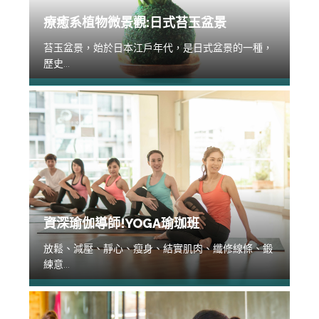
療癒系植物微景觀:日式苔玉盆景
苔玉盆景，始於日本江戶年代，是日式盆景的一種，
歷史...
資深瑜伽導師!YOGA瑜珈班
放鬆、減壓、靜心、瘦身、結實肌肉、纖修線條、鍛
練意...