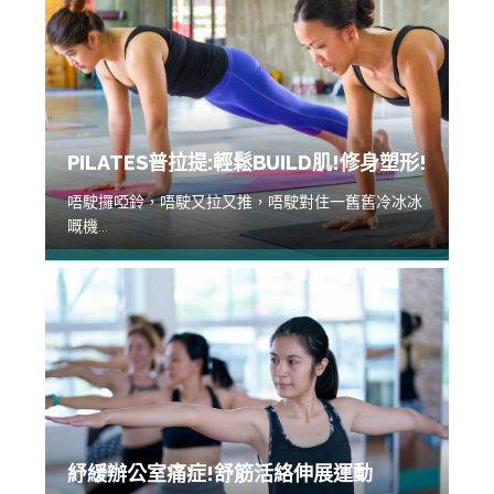
PILATES普拉提:輕鬆BUILD肌!修身塑形!
唔駛攞啞鈴，唔駛又拉又推，唔駛對住一舊舊冷冰冰
嘅機...
紓緩辦公室痛症!舒筋活絡伸展運動