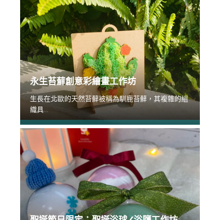
永生苔蘚創意彩繪畫工作坊
生長在北歐的天然苔蘚被稱為馴鹿苔蘚，其複雜的組
織具...
聖誕節日限定：聖誕浴球/浴鹽工作坊