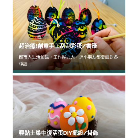
超治癒!創意手工刮刮彩蛋/書籤
都市人生活忙碌，工作壓力大，連小朋友都要面對各
種讀...
輕黏土巢中復活蛋DIY擺設/掛飾