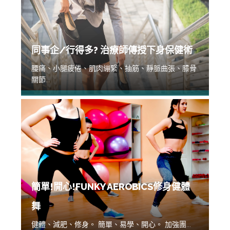
同事企/行得多? 治療師傳授下身保健術
腰痛、小腿疲倦、肌肉繃緊、抽筋、靜脈曲張、膝骨
關節...
簡單!開心!FUNKY AEROBICS修身健體
舞
健體、減肥、修身。 簡單、易學、開心。 加強團...