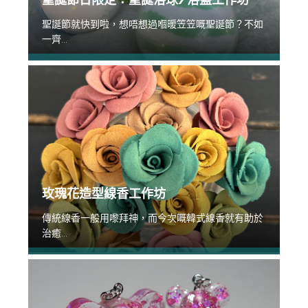
聖誕節就快到啦，想唔想過嗰暖笠笠嘅聖誕節？不如
一齊...
玫瑰花造型線香工作坊
傳統線香一般用嚟拜神，而今次嘅韓式線香就有助於
治癒...