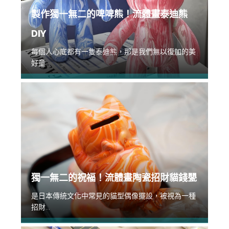
製作獨一無二的啤啤熊！流體畫泰迪熊
DIY
每個人心底都有一隻泰迪熊，那是我們無以復加的美
好童...
獨一無二的祝福！流體畫陶瓷招財貓錢甖
是日本傳統文化中常見的貓型偶像擺設，被視為一種
招財...