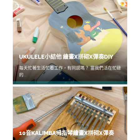
UKULELE小結他 繪畫X拼砌X彈奏DIY
每天忙著生活忙着工作，有同感嗎？ 當我們活在忙碌
的...
10音KALIMBA拇指琴繪畫X拼砌X彈奏