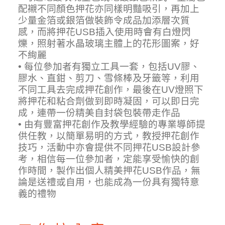
配襯不同顏色押花亦同樣明豔吸引，再加上
少量金箔或銀箔做裝飾令成品加添層次質
感，而將押花USB插入使用時會有白燈閃
爍，照射著水晶玻璃主體上的花形圖案，好
不絢麗
• 每位參加者有獨立工具一套，包括UV膠、
膠水、直鉗、剪刀、雪條棒及牙籤等，利用
不同工具去完成押花創作，最後在UV燈照下
將押花和粘合劑做到即時凝固，可以即日完
成，連帶一份精美自封袋包裝帶走作品
• 由有豐富押花創作及教學經驗的專業導師提
供任教，以簡單易明的方式，教授押花創作
技巧，活動中亦會提供不同押花USB設計參
考，相信每一位參加者，定能享受愉快的創
作時間，製作出個人精美押花USB作品，無
論是送禮或自用，也能成為一份具有獨特意
義的禮物