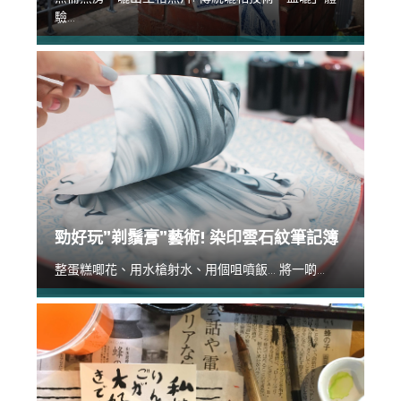
驗...
勁好玩”剃鬚膏”藝術! 染印雲石紋筆記簿
整蛋糕唧花、用水槍射水、用個咀噴飯... 將一啲...