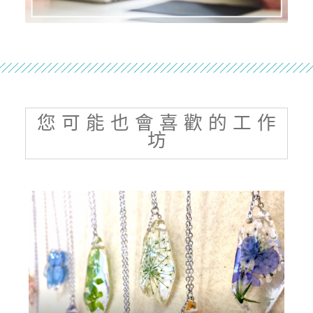
您 可 能 也 會 喜 歡 的 工 作
坊