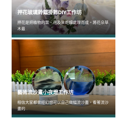
押花玻璃鈴鐺掛飾DIY工作坊
押花是把植物的葉、花及果乾燥處理而成。將花朵草
木最...
藝術流沙畫小夜燈工作坊
相信大家都曾經幻想可以自己做幅流沙畫，看著流沙
畫的...