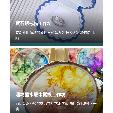
寶石銀戒指工作坊
有別於用傳統的捶打方式,導師將教授大家如何使用高
純...
酒精墨水原木擺設工作坊
酒精墨水藝術的魅力在於它那無窮的創造可能性，一
滴一...