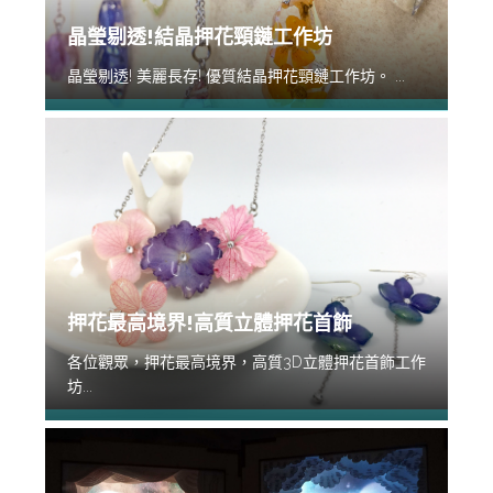
晶瑩剔透!結晶押花頸鏈工作坊
晶瑩剔透! 美麗長存! 優質結晶押花頸鏈工作坊。 ...
押花最高境界!高質立體押花首飾
各位觀眾，押花最高境界，高質3D立體押花首飾工作
坊...