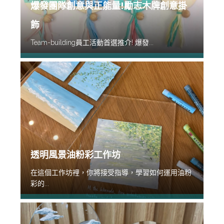
爆發團隊創意與正能量!勵志木牌創意掛
飾
Team-building員工活動首選推介! 爆發...
透明風景油粉彩工作坊
在這個工作坊裡，你將接受指導，學習如何運用油粉
彩的...