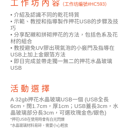
工 作 坊 內 容
（工作坊編號
#HC593）
• 介紹及認識不同的乾花特質
• 示範、教授和指導製作押花USB的步驟及技
巧
• 分享配襯和拼砌押花的方法，包括色系及花
材的組合
• 教授避免UV膠出現氣泡的小竅門及指導在
USB上加上金銀箔方法
• 即日完成並帶走獨一無二的押花水晶玻璃
USB
活 動 選 擇
A 32gb押花水晶玻璃USB一個 (USB全長
6cm，闊1.7cm，厚1cm；USB蓋長3cm，水
晶玻璃部分長3cm，可選玫瑰金色/銀色)
*押花USB在使用時會有白光閃爍
*水晶玻璃材料易碎，需要小心輕放