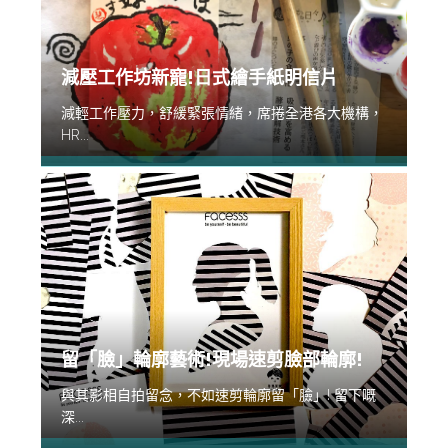
減壓工作坊新寵!日式繪手紙明信片
減輕工作壓力，舒緩緊張情緒，席捲全港各大機構，
HR...
留「臉」輪廓藝術!現場速剪臉部輪廓!
與其影相自拍留念，不如速剪輪廓留「臉」! 留下嘅
深...