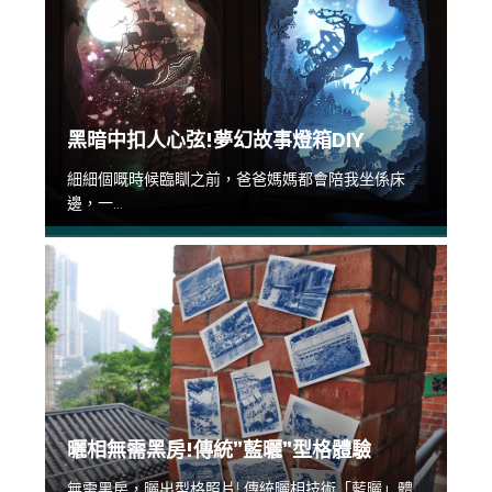
黑暗中扣人心弦!夢幻故事燈箱DIY
細細個嘅時候臨瞓之前，爸爸媽媽都會陪我坐係床
邊，一...
曬相無需黑房!傳統”藍曬”型格體驗
無需黑房，曬出型格照片! 傳統曬相技術「藍曬」體