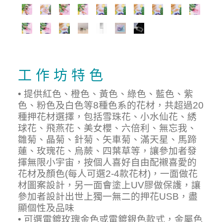
工 作 坊 特 色
• 提供紅色、橙色、黃色、綠色、藍色、紫
色、粉色及白色等8種色系的花材，共超過20
種押花材選擇，包括雪珠花、小水仙花、綉
球花、飛燕花、美女櫻、六倍利、無忘我、
雛菊、晶菊、針菊、矢車菊、滿天星、馬蹄
蓮、玫瑰花、烏蕨、四葉草等，讓參加者發
揮無限小宇宙，按個人喜好自由配襯喜愛的
花材及顏色(每人可選2-4款花材)，一面做花
材圖案設計，另一面會塗上UV膠做保護，讓
參加者設計出世上獨一無二的押花USB，盡
顯個性及品味
• 可選電鍍玫瑰金色或電鍍銀色款式，金屬色