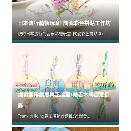
日本流行藝術玩意! 陶瓷彩色拼貼工作坊
現時日本流行的瓷器彩繪玩意: 陶瓷彩色拼貼 (Po...
爆發團隊創意與正能量!勵志木牌創意掛
飾
Team-building員工活動首選推介! 爆發...