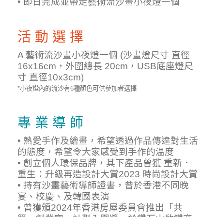
• 即日完成並帶走藝術流沙畫小夜燈一個
活 動 選 擇
A 藝術流沙畫小夜燈一個 (沙畫燈尺寸 直徑
16x16cm，外圍總長 20cm，USB底座燈尺
寸 直徑10x3cm)
*小夜燈內的流沙有6種顏色可供參加者選擇
專 業 導 師
• 熱愛手作及繪畫，希望透過作品傳達對生活
的態度，希望令大家感受到手作的温度
• 創立個人環保品牌，其下產品曾獲 重新．
重生：升級再造設計大賞2023 時尚設計大賞
• 持有沙畫藝術導師證書，曾於香港不同晚
宴、校慶、及韓國表演
• 曾獲頒2024年香港房屋委員會推出「共