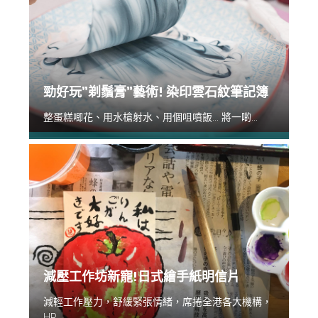
勁好玩”剃鬚膏”藝術! 染印雲石紋筆記簿
整蛋糕唧花、用水槍射水、用個咀噴飯... 將一啲...
減壓工作坊新寵!日式繪手紙明信片
減輕工作壓力，舒緩緊張情緒，席捲全港各大機構，
HR...