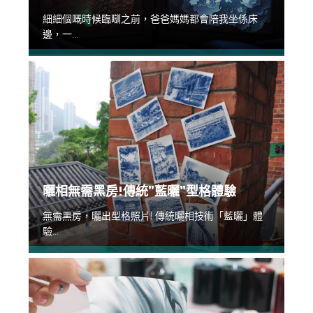
細細個嘅時候臨瞓之前，爸爸媽媽都會陪我坐係床
邊，一...
曬相無需黑房!傳統”藍曬”型格體驗
無需黑房，曬出型格照片! 傳統曬相技術「藍曬」體
驗...