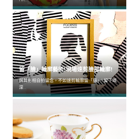
留「臉」輪廓藝術!現場速剪臉部輪廓!
與其影相自拍留念，不如速剪輪廓留「臉」! 留下嘅
深...