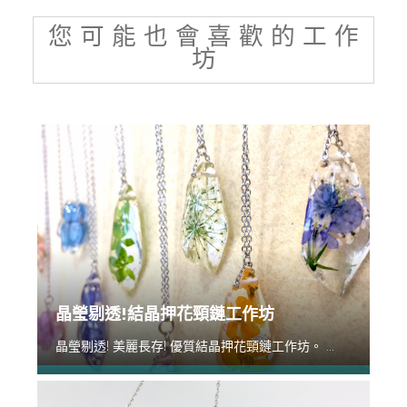
您 可 能 也 會 喜 歡 的 工 作
坊
晶瑩剔透!結晶押花頸鏈工作坊
晶瑩剔透! 美麗長存! 優質結晶押花頸鏈工作坊。 ...