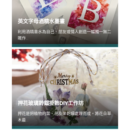
英文字母酒精水墨畫
利用酒精墨水為自己、朋友或情人創造一幅獨一無二
嘅作...
押花玻璃鈴鐺掛飾DIY工作坊
押花是把植物的葉、花及果乾燥處理而成。將花朵草
木最...