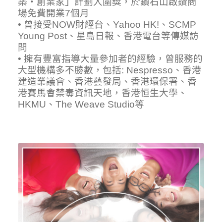
築・創業家」計劃入圍獎，於鑽石山啟鑽商
場免費開業7個月
• 曾接受NOW財經台、Yahoo HK!、SCMP
Young Post、星島日報、香港電台等傳媒訪
問
• 擁有豐富指導大量參加者的經驗，曾服務的
大型機構多不勝數，包括: Nespresso、香港
建造業議會、香港藝發局、香港環保署、香
港賽馬會禁毒資訊天地，香港恒生大學、
HKMU、The Weave Studio等