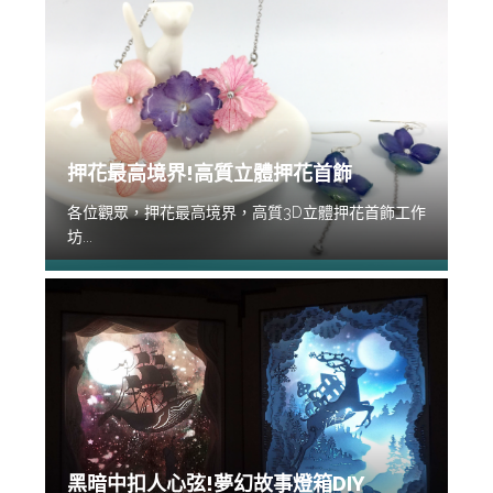
押花最高境界!高質立體押花首飾
各位觀眾，押花最高境界，高質3D立體押花首飾工作
坊...
黑暗中扣人心弦!夢幻故事燈箱DIY