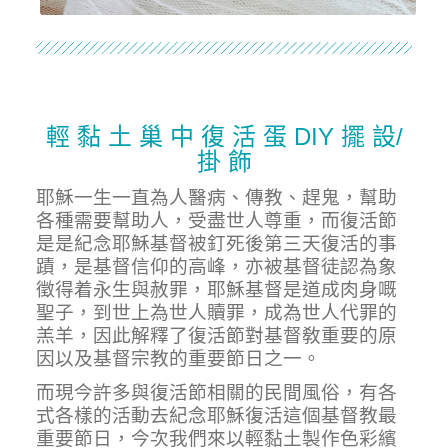
輕 黏 土 巢 中 復 活 蛋 DIY 擺 設/
掛 飾
耶穌一生一直為人醫病、傳教、趕鬼，幫助
各種需要幫助人，受盡世人尊重，而復活節
是是紀念耶穌基督被釘死後第三天復活的事
蹟，是基督信仰的高峰，亦被基督徒認為象
徵得着永生與赦罪，耶穌基督是道成肉身嘅
聖子，到世上為世人贖罪，成為世人代罪的
羔羊，因此解釋了復活節對基督敎重要的原
因以及基督宗教的重要節日之一。
而現今許多與復活節相關的民間風俗，有各
式各樣的活動去紀念耶穌復活這個基督教最
重要節日，今次我們來以輕黏土製作色彩繽