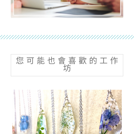
您 可 能 也 會 喜 歡 的 工 作
坊