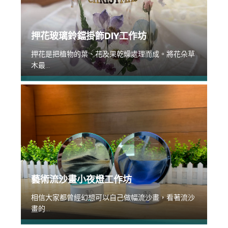
押花玻璃鈴鐺掛飾DIY工作坊
押花是把植物的葉、花及果乾燥處理而成。將花朵草
木最...
藝術流沙畫小夜燈工作坊
相信大家都曾經幻想可以自己做幅流沙畫，看著流沙
畫的...