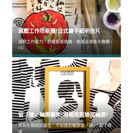
減壓工作坊新寵!日式繪手紙明信片
減輕工作壓力，舒緩緊張情緒，席捲全港各大機構，
HR...
留「臉」輪廓藝術!現場速剪臉部輪廓!
與其影相自拍留念，不如速剪輪廓留「臉」! 留下嘅
深...