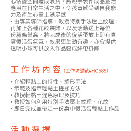
心佔據空間造成浪費，將親手製作成品靈活
應用在日常生活之中，令孩童感受到自我能
力及產生心靈上滿足感
• 由專業導師指導，教授特別手法壓上紋理，
再加上各種花紋裝飾，以及活動送上每位一
份藤條巢窩，將完成後的復活蛋放上即有真
實復活蛋氣氛，效果更生動有趣，亦會提供
透明小球可供放入作品變成絲帶掛飾
工 作 坊 內 容
（工作坊編號
#HC585）
• 介紹輕黏土的特性、塑形手法
• 示範及指示輕黏土搓揉方法
• 教授輕黏土混色原理及技巧
• 教授如何利用特別手法壓上紋理、花紋
• 即日完成並帶走一份巢中復活蛋輕黏土作品
活 動 選 擇