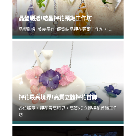
晶瑩剔透!結晶押花頸鏈工作坊
晶瑩剔透! 美麗長存! 優質結晶押花頸鏈工作坊。 ...
押花最高境界!高質立體押花首飾
各位觀眾，押花最高境界，高質3D立體押花首飾工作
坊...