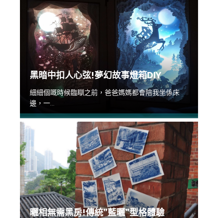
黑暗中扣人心弦!夢幻故事燈箱DIY
細細個嘅時候臨瞓之前，爸爸媽媽都會陪我坐係床
邊，一...
曬相無需黑房!傳統”藍曬”型格體驗