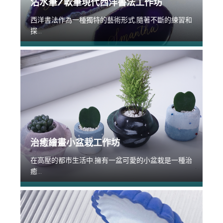
沾水筆/軟筆現代西洋書法工作坊
西洋書法作為一種獨特的藝術形式,隨著不斷的練習和
探...
治癒繪畫小盆栽工作坊
在高壓的都市生活中,擁有一盆可愛的小盆栽是一種治
癒...