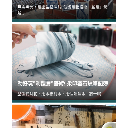
無需黑房，曬出型格照片! 傳統曬相技術「藍曬」體
驗...
勁好玩”剃鬚膏”藝術! 染印雲石紋筆記簿
整蛋糕唧花、用水槍射水、用個咀噴飯... 將一啲...