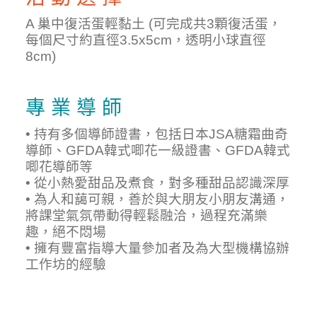
A 巢中復活蛋輕黏土 (可完成共3顆復活蛋，
每個尺寸約直徑3.5x5cm，透明小球直徑
8cm)
專 業 導 師
• 持有多個導師證書，包括日本JSA糖霜曲奇
導師、GFDA韓式唧花一級證書、GFDA韓式
唧花導師等
• 從小熱愛甜品及煮食，對多種甜品認識深厚
• 為人和藹可親，善於與大朋友小朋友溝通，
將課堂氣氛帶動得輕鬆融洽，過程充滿樂
趣，絕不悶場
• 擁有豐富指導大量參加者及為大型機構協辦
工作坊的經驗