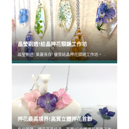
晶瑩剔透!結晶押花頸鏈工作坊
晶瑩剔透! 美麗長存! 優質結晶押花頸鏈工作坊。 ...
押花最高境界!高質立體押花首飾