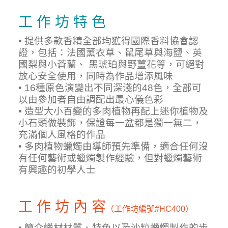
工 作 坊 特 色
• 提供多款香精全部均獲得國際香料協會認
證，包括：法國薰衣草、鼠尾草與海鹽、英
國梨與小蒼蘭、 黑琥珀與野薑花等，可絕對
放心安全使用，同時為作品增添風味
• 16種原色演變出不同深淺的48色，全部可
以由參加者自由調配出最心儀色彩
• 造型大小百變的多肉植物再配上迷你植物及
小石頭做裝飾，保證每一盆都是獨一無二，
充滿個人風格的作品
• 多肉植物蠟燭由導師預先準備，適合任何沒
有任何藝術或蠟燭製作經驗，但對蠟燭藝術
有興趣的初學人士
工 作 坊 內 容
（工作坊編號
#HC400）
• 簡介蠟材材質、特色以及沙粒蠟燭製作的步