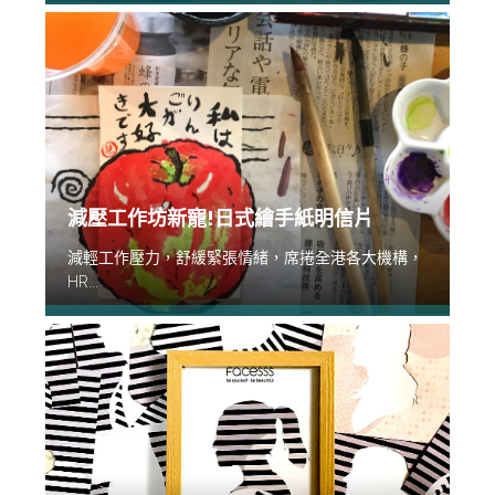
減壓工作坊新寵!日式繪手紙明信片
減輕工作壓力，舒緩緊張情緒，席捲全港各大機構，
HR...