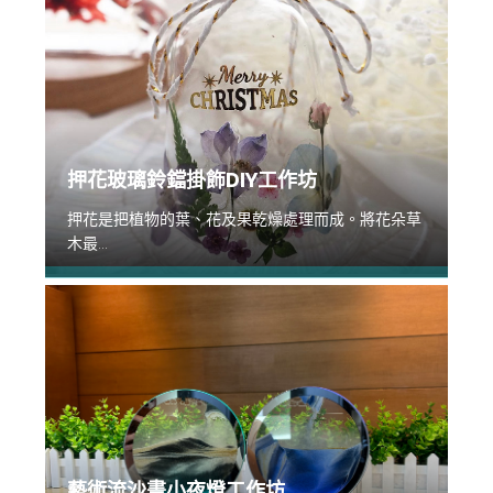
押花玻璃鈴鐺掛飾DIY工作坊
押花是把植物的葉、花及果乾燥處理而成。將花朵草
木最...
藝術流沙畫小夜燈工作坊