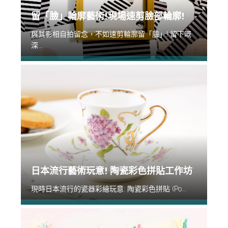
留「臉」輪廓藝術!現場速剪臉部輪廓!
與其影相自拍留念，不如速剪輪廓留「臉」! 留下嘅
深...
日本流行藝術玩意! 陶瓷彩色拼貼工作坊
現時日本流行的瓷器彩繪玩意: 陶瓷彩色拼貼 (Po...