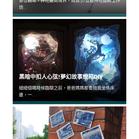
各位觀眾，押花最高境界，高質3D立體押花首飾工作
坊...
黑暗中扣人心弦!夢幻故事燈箱DIY
細細個嘅時候臨瞓之前，爸爸媽媽都會陪我坐係床
邊，一...