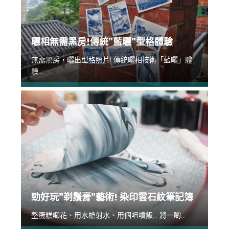
曬相無需黑房!傳統”藍曬”型格體驗
無需黑房，曬出型格照片! 傳統曬相技術「藍曬」體
驗...
勁好玩”剃鬚膏”藝術! 染印雲石紋筆記簿
整蛋糕唧花、用水槍射水、用個咀噴飯... 將一啲...