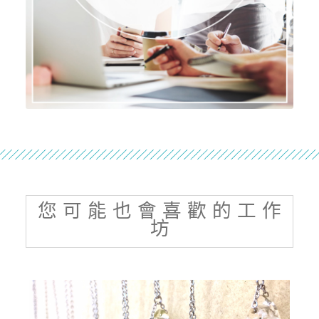
您 可 能 也 會 喜 歡 的 工 作
坊