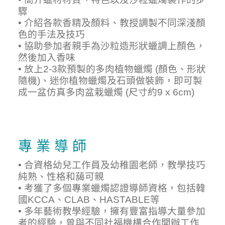
驟
• 介紹各款香精及顏料、教授調製不同深淺顏
色的手法及技巧
• 協助參加者親手為沙粒造形狀蠟調上顏色，
然後加入香味
• 放上2-3款預製的多肉植物蠟燭 (顏色、形狀
隨機)、迷你植物蠟燭及石頭做裝飾，即可製
成一盆仿真多肉盆栽蠟燭 (尺寸約9 x 6cm)
專 業 導 師
• 合資格幼兒工作員及幼稚園老師，教學技巧
純熟、性格和藹可親
• 考獲了多個專業蠟燭認證導師資格，包括韓
國KCCA、CLAB、HASTABLE等
• 多年藝術教學經驗，擁有豐富指導大量參加
者的經驗，曾與不同社福機構合作開辦工作