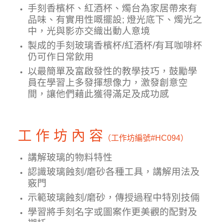
手刻香檳杯、紅酒杯、燭台為家居帶來有
品味、有實用性嘅擺設; 燈光底下、燭光之
中，光與影亦交織出動人意境
製成的手刻玻璃
香檳杯/紅酒杯/有耳咖啡杯
仍可作日常飲用
以最簡單及富啟發性的教學技巧，鼓勵學
員在學習上多發揮想像力，激發創意空
間，讓他們藉此獲得滿足及成功感
工 作 坊 內 容
（工作坊編號
#HC094）
講解玻璃的物料特性
認識玻璃
蝕刻/磨砂
各種工具
，講解
用法及
竅門
示範玻璃
蝕刻/磨砂
，傳授過程中特別技倆
學習
將
手刻
名字或圖案作更美觀的配對及