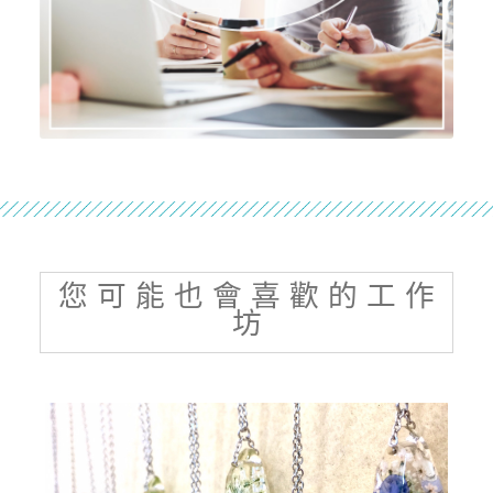
您 可 能 也 會 喜 歡 的 工 作
坊