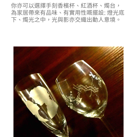
你亦可以選擇手刻香檳杯、紅酒杯、燭台，
為家居帶來有品味、有實用性嘅擺設; 燈光底
下、燭光之中，光與影亦交織出動人意境。