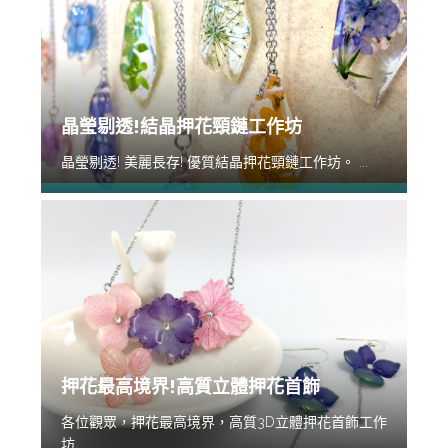
晶瑩剔透!結晶押花頸鏈工作坊
晶瑩剔透! 美麗長存! 優質結晶押花頸鏈工作坊。 ...
押花最高境界!高質立體押花首飾
各位觀眾，押花最高境界，高質3D立體押花首飾工作
坊...