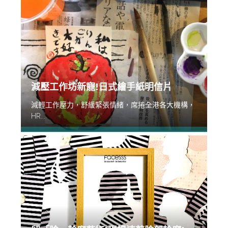
減壓工作坊新寵!日式繪手紙明信片
減輕工作壓力，舒緩緊張情緒，席捲全港各大機構，
HR...