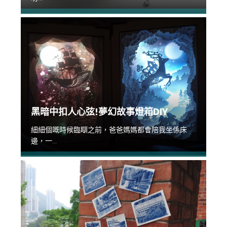
黑暗中扣人心弦!夢幻故事燈箱DIY
細細個嘅時候臨瞓之前，爸爸媽媽都會陪我坐係床
邊，一...