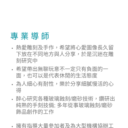
專 業 導 師
熱愛雕刻及手作，希望將心愛圖像長久留
下放在不同地方與人分享，於是沉迷在雕
刻研究中
希望帶出無聊玩意不一定只有負面的一
面，也可以是代表休閒的生活態度
為人細心有耐性，樂於分享細膩慢活的心
得
醉心研究各種玻璃
蝕刻/磨砂
技術，鑽研出
純熟的手刻技倆; 多年從事玻璃
蝕刻/磨砂
飾品創作的工作
擁有指導大量參加者及為大型機構協辦工