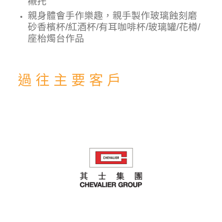
襯托
親身體會手作樂趣，親手製作玻璃蝕刻磨
砂香檳杯/紅酒杯/有耳咖啡杯/玻璃罐/花樽/
座枱燭台作品
過 往 主 要 客 戶