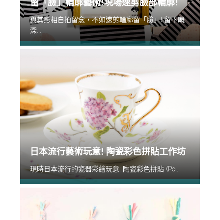
留「臉」輪廓藝術!現場速剪臉部輪廓!
與其影相自拍留念，不如速剪輪廓留「臉」! 留下嘅
深...
日本流行藝術玩意! 陶瓷彩色拼貼工作坊
現時日本流行的瓷器彩繪玩意: 陶瓷彩色拼貼 (Po...