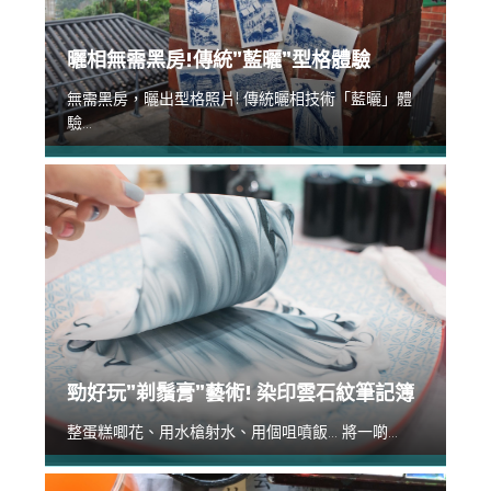
曬相無需黑房!傳統”藍曬”型格體驗
無需黑房，曬出型格照片! 傳統曬相技術「藍曬」體
驗...
勁好玩”剃鬚膏”藝術! 染印雲石紋筆記簿
整蛋糕唧花、用水槍射水、用個咀噴飯... 將一啲...