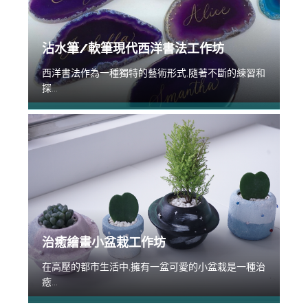
沾水筆/軟筆現代西洋書法工作坊
西洋書法作為一種獨特的藝術形式,隨著不斷的練習和
探...
治癒繪畫小盆栽工作坊
在高壓的都市生活中,擁有一盆可愛的小盆栽是一種治
癒...