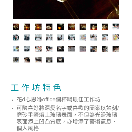
工 作 坊 特 色
花d心思喺office個杯嘅最佳工作坊
可
隨喜好
將
深愛
名字或喜歡的圖案
以蝕刻/
磨砂手藝烙上玻璃表面，不但為光滑玻璃
表面添上凹凸質感，亦增添了藝術氣息、
個人風格