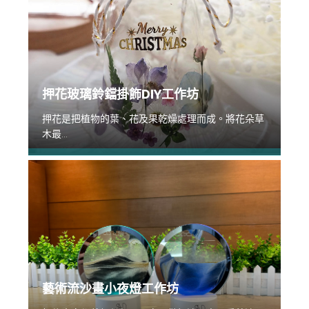
押花玻璃鈴鐺掛飾DIY工作坊
押花是把植物的葉、花及果乾燥處理而成。將花朵草
木最...
藝術流沙畫小夜燈工作坊