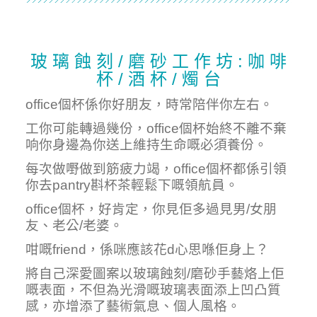
玻 璃 蝕 刻 / 磨 砂 工 作 坊 : 咖 啡
杯 / 酒 杯 / 燭 台
office個杯係你好朋友，時常陪伴你左右。
工你可能轉過幾份，office個杯始終不離不棄
响你身邊為你送上維持生命嘅必須養份。
每次做嘢做到筋疲力竭，office個杯都係引領
你去pantry斟杯茶輕鬆下嘅領航員。
office個杯，好肯定，你見佢多過見男/女朋
友、老公/老婆。
咁嘅friend，係咪應該花d心思喺佢身上？
將自己深愛圖案以玻璃蝕刻/磨砂手藝烙上佢
嘅表面，不但為光滑嘅玻璃表面添上凹凸質
感，亦增添了藝術氣息、個人風格。