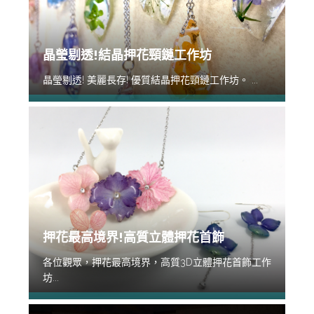
晶瑩剔透!結晶押花頸鏈工作坊
晶瑩剔透! 美麗長存! 優質結晶押花頸鏈工作坊。 ...
押花最高境界!高質立體押花首飾
各位觀眾，押花最高境界，高質3D立體押花首飾工作
坊...