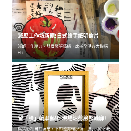
減壓工作坊新寵!日式繪手紙明信片
減輕工作壓力，舒緩緊張情緒，席捲全港各大機構，
HR...
留「臉」輪廓藝術!現場速剪臉部輪廓!
與其影相自拍留念，不如速剪輪廓留「臉」! 留下嘅