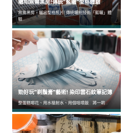
曬相無需黑房!傳統”藍曬”型格體驗
無需黑房，曬出型格照片! 傳統曬相技術「藍曬」體
驗...
勁好玩”剃鬚膏”藝術! 染印雲石紋筆記簿
整蛋糕唧花、用水槍射水、用個咀噴飯... 將一啲...