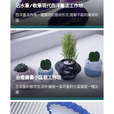
沾水筆/軟筆現代西洋書法工作坊
西洋書法作為一種獨特的藝術形式,隨著不斷的練習和
探...
治癒繪畫小盆栽工作坊
在高壓的都市生活中,擁有一盆可愛的小盆栽是一種治
癒...