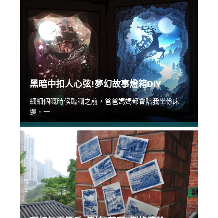
黑暗中扣人心弦!夢幻故事燈箱DIY
細細個嘅時候臨瞓之前，爸爸媽媽都會陪我坐係床
邊，一...