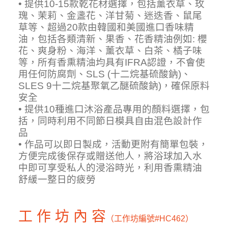
• 提供10-15款乾花材選擇，包括薰衣草、玫
瑰、茉莉、金盞花、洋甘菊、迷迭香、鼠尾
草等、超過20款由韓國和美國進口香味精
油，包括各類清新、果香、花香精油例如: 櫻
花、爽身粉、海洋、薰衣草、白茶、橘子味
等，所有香熏精油均具有IFRA認證，不會使
用任何防腐劑、SLS (十二烷基硫酸鈉)、
SLES 9十二烷基聚氧乙醚硫酸鈉)，確保原料
安全
• 提供10種進口沐浴產品專用的顏料選擇，包
括，同時利用不同節日模具自由混色設計作
品
• 作品可以即日製成，活動更附有簡單包裝，
方便完成後保存或贈送他人，將浴球加入水
中即可享受私人的浸浴時光，利用香熏精油
舒緩一整日的疲勞
工 作 坊 內 容
（工作坊編號
#HC462）