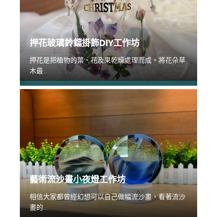
押花玻璃鈴鐺掛飾DIY工作坊
押花是把植物的葉、花及果乾燥處理而成。將花朵草
木最...
藝術流沙畫小夜燈工作坊
相信大家都曾經幻想可以自己做幅流沙畫，看著流沙
畫的...