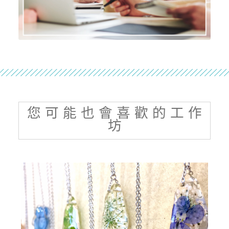
您 可 能 也 會 喜 歡 的 工 作
坊