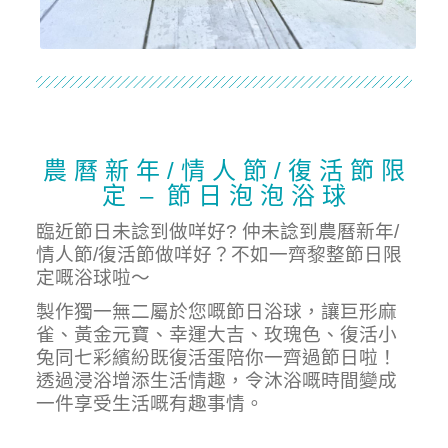
農 曆 新 年 / 情 人 節 / 復 活 節 限
定 – 節 日 泡 泡 浴 球
臨近節日未諗到做咩好? 仲未諗到農曆新年/
情人節/復活節做咩好？不如一齊黎整節日限
定嘅浴球啦～
製作獨一無二屬於您嘅節日浴球，讓巨形麻
雀、黃金元寶、幸運大吉、玫瑰色、復活小
兔同七彩繽紛既復活蛋陪你一齊過節日啦！
透過浸浴增添生活情趣，令沐浴嘅時間變成
一件享受生活嘅有趣事情。