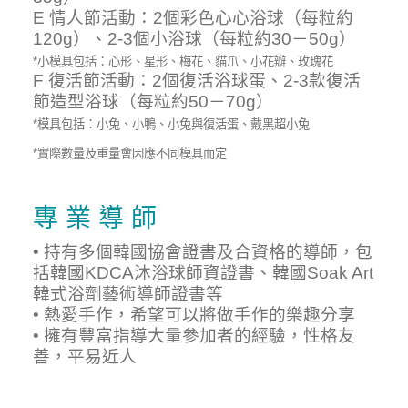
E 情人節活動：2個彩色心心浴球（每粒約
120g）、2-3個小浴球（每粒約30－50g）
*小模具包括：心形、星形、梅花、貓爪、小花瓣、玫瑰花
F 復活節活動：2個復活浴球蛋、2-3款復活
節造型浴球（每粒約50－70g）
*模具包括：小兔、小鴨、小兔與復活蛋、戴黑超小兔
*實際數量及重量會因應不同模具而定
專 業 導 師
• 持有多個韓國協會證書及合資格的導師，包
括韓國KDCA沐浴球師資證書、韓國Soak Art
韓式浴劑藝術導師證書等
• 熱愛手作，希望可以將做手作的樂趣分享
• 擁有豐富指導大量參加者的經驗，性格友
善，平易近人