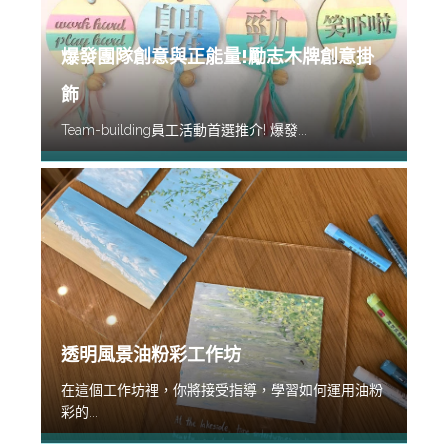
爆發團隊創意與正能量!勵志木牌創意掛
飾
Team-building員工活動首選推介! 爆發...
透明風景油粉彩工作坊
在這個工作坊裡，你將接受指導，學習如何運用油粉
彩的...