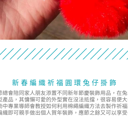
新 春 編 織 祈 福 圓 環 兔 仔 掛 飾
節總會陪同家人朋友添置不同新年節慶裝飾用品，在兔
型產品，其慵懶可愛的外型實在沒法抵擋，很容易便大
動中專業導師會教授如何利用棉繩編織方法去製作祈福
編織即可親手做出個人賀年裝飾，應節之餘又可以享受