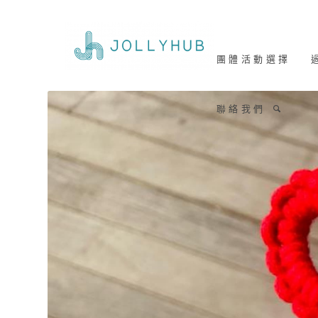
團 體 活 動 選 擇
過
聯 絡 我 們