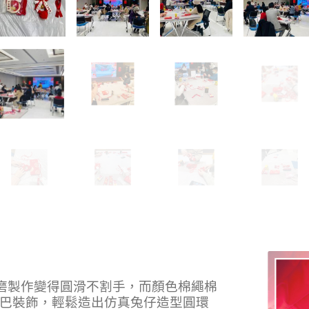
打磨製作變得圓滑不割手，而顏色棉繩棉
巴裝飾，輕鬆造出仿真兔仔造型圓環