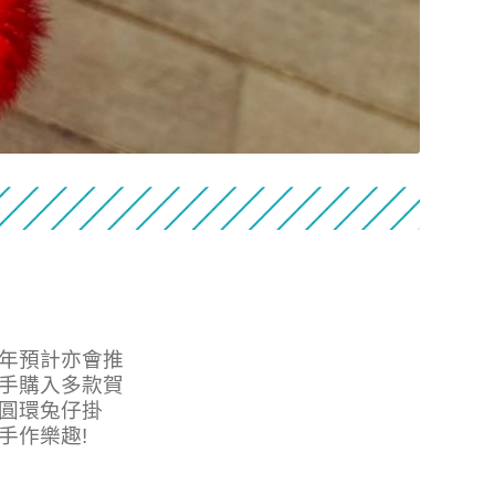
年預計亦會推
手購入多款賀
圓環兔仔掛
手作樂趣!