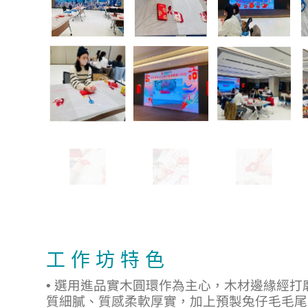
工 作 坊 特 色
• 選用進品實木圓環作為主心，木材邊緣經
質細膩、質感柔軟厚實，加上預製兔仔毛毛尾