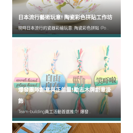
日本流行藝術玩意! 陶瓷彩色拼貼工作坊
現時日本流行的瓷器彩繪玩意: 陶瓷彩色拼貼 (Po...
爆發團隊創意與正能量!勵志木牌創意掛
飾
Team-building員工活動首選推介! 爆發...