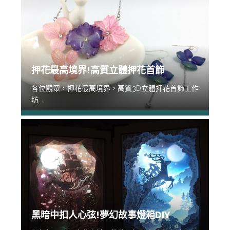
押花最高境界!高質立體押花首飾
各位觀眾，押花最高境界，高質3D立體押花首飾工作
坊...
黑暗中扣人心弦!夢幻故事燈箱DIY