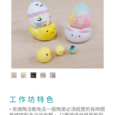
工 作 坊 特 色
• 免燒陶活動免去一般陶瓷必須經歷的長時間