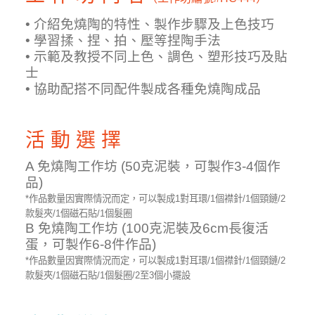
• 介紹免燒陶的特性、製作步驟及上色技巧
• 學習揉、捏、拍、壓等捏陶手法
• 示範及教授不同上色、調色、塑形技巧及貼
士
• 協助配搭不同配件製成各種免燒陶成品
活 動 選 擇
A 免燒陶工作坊 (50克泥裝，可製作3-4個作
品)
*作品數量因實際情況而定，可以製成1對耳環/1個襟針/1個頸鏈/2
款髮夾/1個磁石貼/1個髮圈
B 免燒陶工作坊 (100克泥裝及6cm長復活
蛋，可製作6-8件作品)
*作品數量因實際情況而定，可以製成1對耳環/1個襟針/1個頸鏈/2
款髮夾/1個磁石貼/1個髮圈/2至3個小擺設