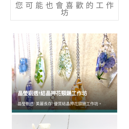
您 可 能 也 會 喜 歡 的 工 作
坊
晶瑩剔透!結晶押花頸鏈工作坊
晶瑩剔透! 美麗長存! 優質結晶押花頸鏈工作坊。 ...