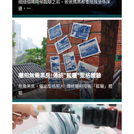
細細個嘅時候臨瞓之前，爸爸媽媽都會陪我坐係床
邊，一...
曬相無需黑房!傳統”藍曬”型格體驗
無需黑房，曬出型格照片! 傳統曬相技術「藍曬」體
驗...