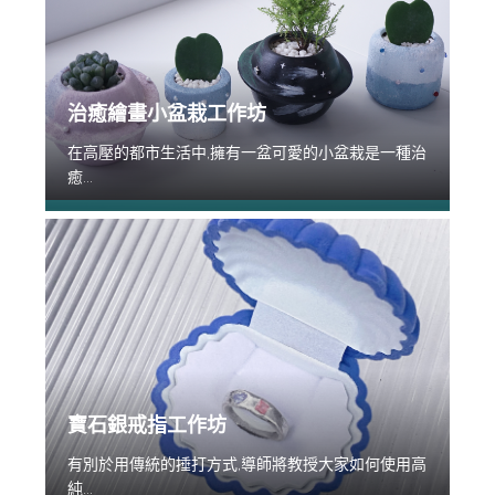
治癒繪畫小盆栽工作坊
在高壓的都市生活中,擁有一盆可愛的小盆栽是一種治
癒...
寶石銀戒指工作坊
有別於用傳統的捶打方式,導師將教授大家如何使用高
純...