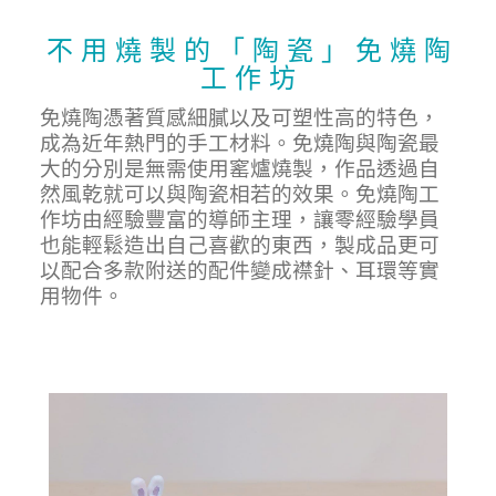
不 用 燒 製 的 「 陶 瓷 」 免 燒 陶
工 作 坊
免燒陶憑著質感細膩以及可塑性高的特色，
成為近年熱門的手工材料。免燒陶與陶瓷最
大的分別是無需使用窰爐燒製，作品透過自
然風乾就可以與陶瓷相若的效果。免燒陶工
作坊由經驗豐富的導師主理，讓零經驗學員
也能輕鬆造出自己喜歡的東西，製成品更可
以配合多款附送的配件變成襟針、耳環等實
用物件。