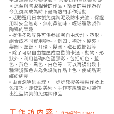
窰爐燒製及冷卻步驟， 只要透過自然風乾即
可達至與陶瓷相若的作品，簡易的製作過程
令免燒陶成為時下最新熱門手作活動
• 活動選用日本製免燒陶泥及防水光油，保證
用料安全無毒、無刺鼻氣味，輕鬆體驗製作
陶瓷的樂趣
• 提供多款配件可供參加者自由設計、塑形、
組合成不同實用物件，例如﹕襟針、髮夾、
髮圈、頸鏈、耳環、髮圈、磁石或擺設等
• 除了可以自由捏壓成喜歡的卡通、動物、形
狀外，利用基礎5色塑膠彩，包括紅色、藍
色、黃色、黑色、白色等，可以再調出幾十
種深淺顏色去為免燒陶作品上色，使成品更
繽紛絢麗
• 由資深導師主理，一步步教授各種製作及上
色技巧，即使對美術、手作零經驗都可製作
出造型精美的免燒陶作品
工 作 坊 內 容
（工作坊編號
#HC444）