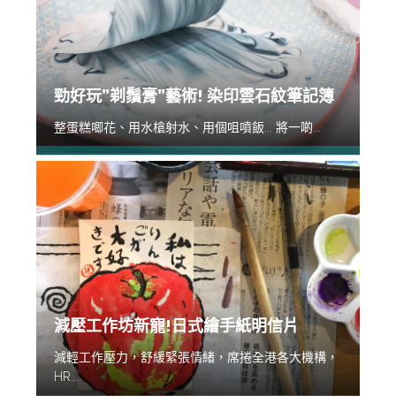
勁好玩”剃鬚膏”藝術! 染印雲石紋筆記簿
整蛋糕唧花、用水槍射水、用個咀噴飯... 將一啲...
減壓工作坊新寵!日式繪手紙明信片
減輕工作壓力，舒緩緊張情緒，席捲全港各大機構，
HR...