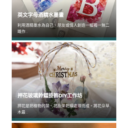
英文字母酒精水墨畫
利用酒精墨水為自己、朋友或情人創造一幅獨一無二
嘅作...
押花玻璃鈴鐺掛飾DIY工作坊
押花是把植物的葉、花及果乾燥處理而成。將花朵草
木最...