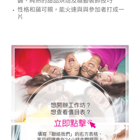
闢、純熟的甜品烘焙及糖藝裝飾技巧
性格和藹可親，能火速與與參加者打成一
片