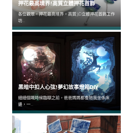
押花最高境界!高質立體押花首飾
各位觀眾，押花最高境界，高質3D立體押花首飾工作
坊...
黑暗中扣人心弦!夢幻故事燈箱DIY
細細個嘅時候臨瞓之前，爸爸媽媽都會陪我坐係床
邊，一...