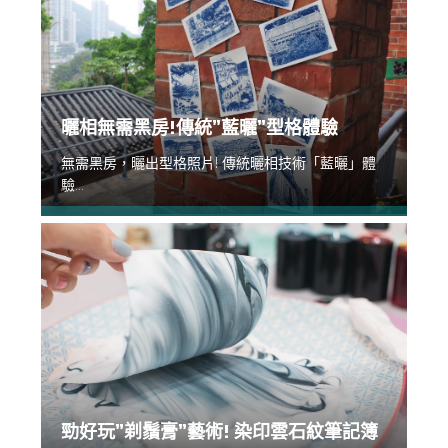
曬相無需黑房!傳統”藍曬”型格體驗
無需黑房，曬出型格照片! 傳統曬相技術「藍曬」體
驗...
勁好玩”剃鬚膏”藝術! 染印雲石紋筆記簿