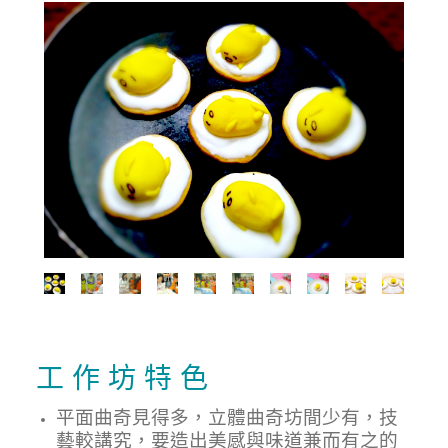
工 作 坊 特 色
平面曲奇見得多，立體曲奇坊間少有，技
藝較講究，要造出美感與味道兼而有之的