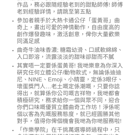
作品，務必跟隨經驗老到的
甜點
師傅! 師傅
老到經驗詳情，請跳至第五點
參加者親手於
大熱卡通公仔「蛋黃哥」曲
奇
上
，
畫出
可愛的神情動作，自由度高的
創作爆發趣味，激活創意，俾你大量歡樂
同滿足感
曲奇牛油味香濃; 糖霜幼滑、口感軟綿綿、
入口即溶，流露淡淡的甜味卻甜而不膩
其實唔一定要係蛋黃哥! 我哋樂意為你深入
硏究任何立體公仔/動物款式，無論係迪迪
尼、NINE、Emoji、小精靈，定係3眼仔、
壞蛋獎門人…老土嘅定係潮嘅，只要你諗
得出，就算係你公司嘅吉祥物，我哋都會
積極研究，務求給你一個與眾不同，迎合
你們口味嘅優質立體曲奇工作坊！淨係呢
個以客為先嘅服務態度，就已經圓勝其他
對手，值得你俾個機會我哋為你哋服務啦!
「作樂學院」在千挑萬選導師過程中，只