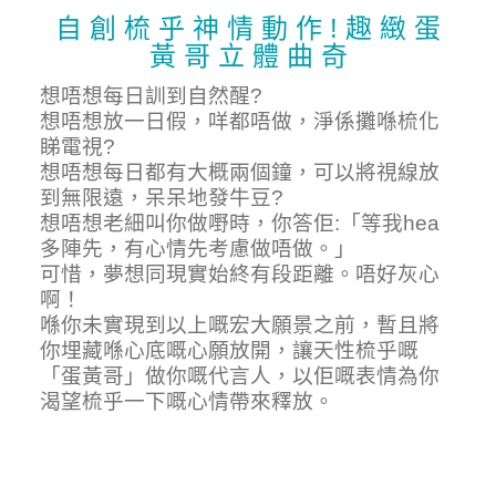
自 創 梳 乎 神 情 動 作 ! 趣 緻 蛋
黃 哥 立 體 曲 奇
想唔想每日訓到自然醒?
想唔想放一日假，咩都唔做，淨係攤喺梳化
睇電視?
想唔想每日都有大概兩個鐘，可以將視線放
到無限遠，呆呆地發牛豆?
想唔想老細叫你做嘢時，你答佢:「等我hea
多陣先，有心情先考慮做唔做。」
可惜，夢想同現實始終有段距離。唔好灰心
啊！
喺你未實現到以上嘅宏大願景之前，暫且將
你埋藏喺心底嘅心願放開，讓天性梳乎嘅
「蛋黃哥」做你嘅代言人，以佢嘅表情為你
渴望梳乎一下嘅心情帶來釋放。