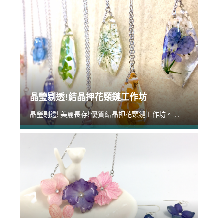
晶瑩剔透!結晶押花頸鏈工作坊
晶瑩剔透! 美麗長存! 優質結晶押花頸鏈工作坊。 ...