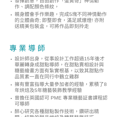
發揮創意，自由創作「蛋黃哥」神情動
作、調配顏色條紋，
親身體會手作樂趣，完成5塊不同神情動作
的立體曲奇; 即整即食，滿足感爆燈! 亦附
送精美包裝盒，可將作品即刻拎走
專 業 導 師
設計師出身，從事設計工作超過15年後才
華麗轉身成甜點導師，在甜點賣相設計與
糖藝繪畫方面有紮實根基，以致其甜點作
品質素一直在同行中鶴立雞群
擁有豐富指導大量參加者的經驗，累積了8
年烘焙及5年糖藝裝飾教學經驗
曾擔任英國認可 PME 專業糖藝証書課程認
可導師
醉心研究各種甜點製作技術，鑽研出精