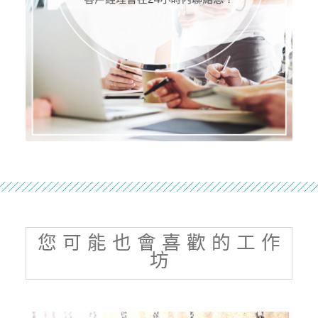
您 可 能 也 會 喜 歡 的 工 作
坊