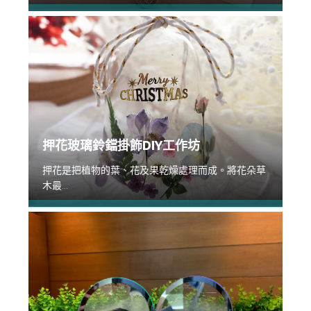
押花玻璃鈴鐺掛飾DIY工作坊
押花是把植物的葉、花及果乾燥處理而成。將花朵草
木最...