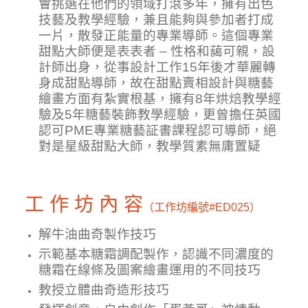
會挑選在他們的領域打滾多年，擁有出色
技藝及教學經驗，兼且能夠與參加者打成
一片，散發正能量的專業導師。這個專業
甜點大師便是表表者 – 性格和藹可親，設
計師出身，從事設計工作15年後才華麗轉
身成甜點導師，故在甜點賣相設計與糖藝
繪畫方面有紮實根基，擁有8年烘焙教學經
驗及5年糖藝裝飾教學經驗，更曾擔任英國
認可PME專業糖藝証書課程認可導師，絕
對是星級甜點大師，教學質素無庸置疑
工 作 坊 內 容
（工作坊編號
#ED025
）
解牛油曲奇製作技巧
示範基本
糖霜
調配製作，認識不同濃度的
糖霜在線條及圖案繪畫運用的不同技巧
教授立體曲奇造形技巧