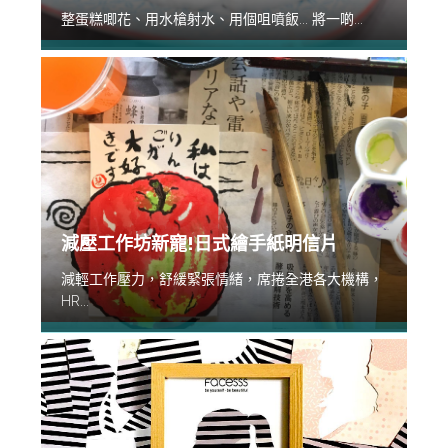
整蛋糕唧花、用水槍射水、用個咀噴飯... 將一啲...
減壓工作坊新寵!日式繪手紙明信片
減輕工作壓力，舒緩緊張情緒，席捲全港各大機構，
HR...