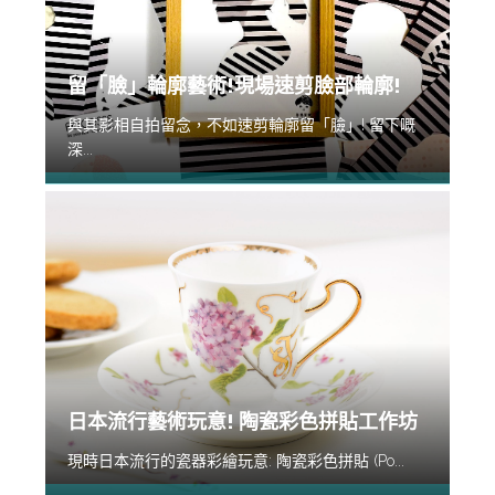
留「臉」輪廓藝術!現場速剪臉部輪廓!
與其影相自拍留念，不如速剪輪廓留「臉」! 留下嘅
深...
日本流行藝術玩意! 陶瓷彩色拼貼工作坊
現時日本流行的瓷器彩繪玩意: 陶瓷彩色拼貼 (Po...