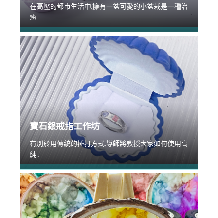
在高壓的都市生活中,擁有一盆可愛的小盆栽是一種治
癒...
寶石銀戒指工作坊
有別於用傳統的捶打方式,導師將教授大家如何使用高
純...