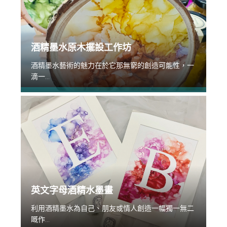
酒精墨水原木擺設工作坊
酒精墨水藝術的魅力在於它那無窮的創造可能性，一
滴一...
英文字母酒精水墨畫
利用酒精墨水為自己、朋友或情人創造一幅獨一無二
嘅作...