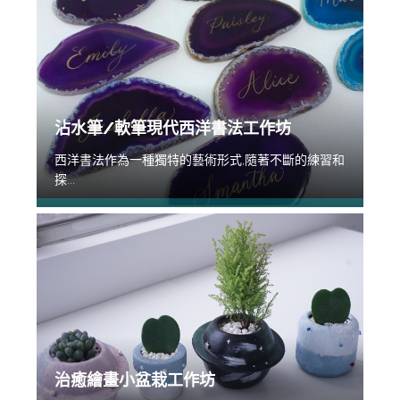
沾水筆/軟筆現代西洋書法工作坊
西洋書法作為一種獨特的藝術形式,隨著不斷的練習和
探...
治癒繪畫小盆栽工作坊