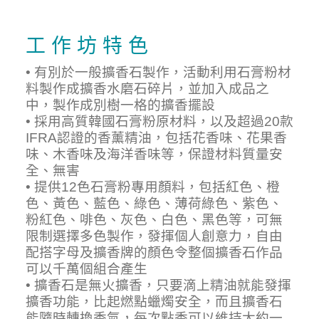
工 作 坊 特 色
• 有別於一般擴香石製作，活動利用石膏粉材
料製作成擴香水磨石碎片，並加入成品之
中，製作成別樹一格的擴香擺設
• 採用高質韓國石膏粉原材料，以及超過20款
IFRA認證的香薰精油，包括花香味、花果香
味、木香味及海洋香味等，保證材料質量安
全、無害
• 提供12色石膏粉專用顏料，包括紅色、橙
色、黃色、藍色、綠色、薄荷綠色、紫色、
粉紅色、啡色、灰色、白色、黑色等，可無
限制選擇多色製作，發揮個人創意力，自由
配搭字母及擴香牌的顏色令整個擴香石作品
可以千萬個組合產生
• 擴香石是無火擴香，只要滴上精油就能發揮
擴香功能，比起燃點蠟燭安全，而且擴香石
能隨時轉換香氣，每次點香可以維持大約一