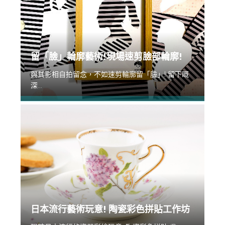
留「臉」輪廓藝術!現場速剪臉部輪廓!
與其影相自拍留念，不如速剪輪廓留「臉」! 留下嘅
深...
日本流行藝術玩意! 陶瓷彩色拼貼工作坊