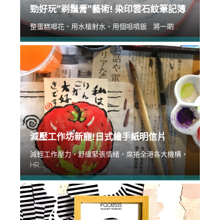
勁好玩”剃鬚膏”藝術! 染印雲石紋筆記簿
整蛋糕唧花、用水槍射水、用個咀噴飯... 將一啲...
減壓工作坊新寵!日式繪手紙明信片
減輕工作壓力，舒緩緊張情緒，席捲全港各大機構，
HR...