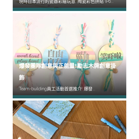
現時日本流行的瓷器彩繪玩意: 陶瓷彩色拼貼 (Po...
爆發團隊創意與正能量!勵志木牌創意掛
飾
Team-building員工活動首選推介! 爆發...