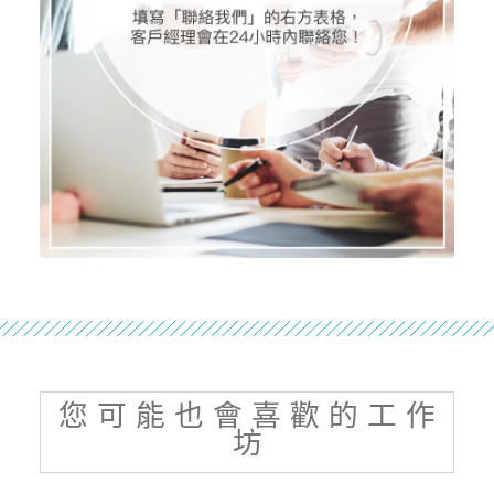
您 可 能 也 會 喜 歡 的 工 作
坊