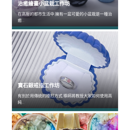
治癒繪畫小盆栽工作坊
在高壓的都市生活中,擁有一盆可愛的小盆栽是一種治
癒...
寶石銀戒指工作坊
有別於用傳統的捶打方式,導師將教授大家如何使用高
純...