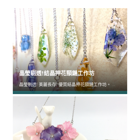
晶瑩剔透!結晶押花頸鏈工作坊
晶瑩剔透! 美麗長存! 優質結晶押花頸鏈工作坊。 ...