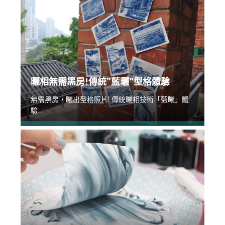
曬相無需黑房!傳統”藍曬”型格體驗
無需黑房，曬出型格照片! 傳統曬相技術「藍曬」體
驗...