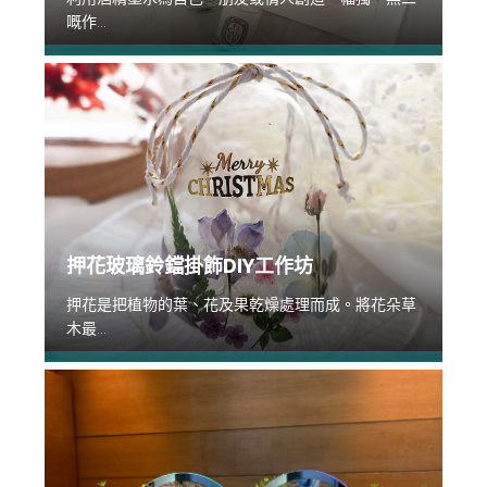
嘅作...
押花玻璃鈴鐺掛飾DIY工作坊
押花是把植物的葉、花及果乾燥處理而成。將花朵草
木最...