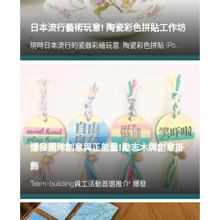
日本流行藝術玩意! 陶瓷彩色拼貼工作坊
現時日本流行的瓷器彩繪玩意: 陶瓷彩色拼貼 (Po...
爆發團隊創意與正能量!勵志木牌創意掛
飾
Team-building員工活動首選推介! 爆發...