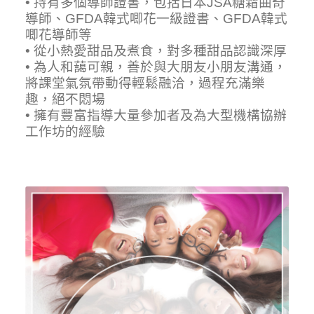
• 持有多個導師證書，包括日本JSA糖霜曲奇
導師、GFDA韓式唧花一級證書、GFDA韓式
唧花導師等
• 從小熱愛甜品及煮食，對多種甜品認識深厚
• 為人和藹可親，善於與大朋友小朋友溝通，
將課堂氣氛帶動得輕鬆融洽，過程充滿樂
趣，絕不悶場
• 擁有豐富指導大量參加者及為大型機構協辦
工作坊的經驗