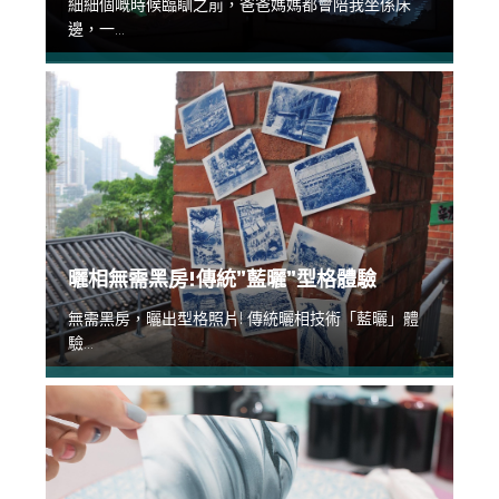
細細個嘅時候臨瞓之前，爸爸媽媽都會陪我坐係床
邊，一...
曬相無需黑房!傳統”藍曬”型格體驗
無需黑房，曬出型格照片! 傳統曬相技術「藍曬」體
驗...