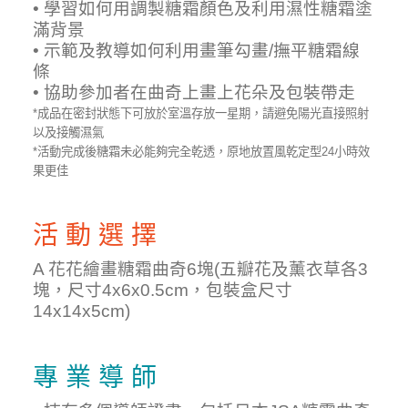
• 學習如何用調製糖霜顏色及利用濕性糖霜塗
滿背景
• 示範及教導如何利用畫筆勾畫/撫平糖霜線
條
• 協助參加者在曲奇上畫上花朵及包裝帶走
*成品在密封狀態下可放於室溫存放一星期，請避免陽光直接照射
以及接觸濕氣
*活動完成後糖霜未必能夠完全乾透，原地放置風乾定型24小時效
果更佳
活 動 選 擇
A 花花繪畫糖霜曲奇6塊(五瓣花及薰衣草各3
塊，尺寸4x6x0.5cm，包裝盒尺寸
14x14x5cm)
專 業 導 師