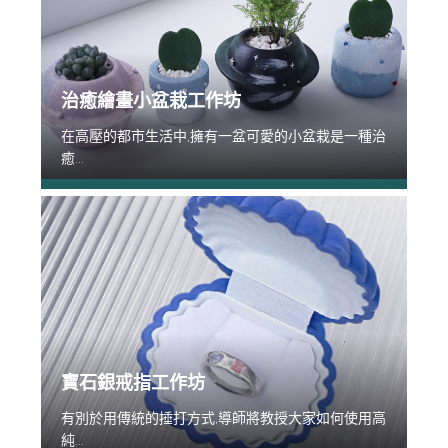
治癒繪畫小盆栽工作坊
在高壓的都市生活中,擁有一盆可愛的小盆栽是一種治
癒...
寶石銀戒指工作坊
有別於用傳統的捶打方式,導師將教授大家如何使用高
純...