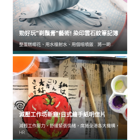
勁好玩”剃鬚膏”藝術! 染印雲石紋筆記簿
整蛋糕唧花、用水槍射水、用個咀噴飯... 將一啲...
減壓工作坊新寵!日式繪手紙明信片
減輕工作壓力，舒緩緊張情緒，席捲全港各大機構，
HR...