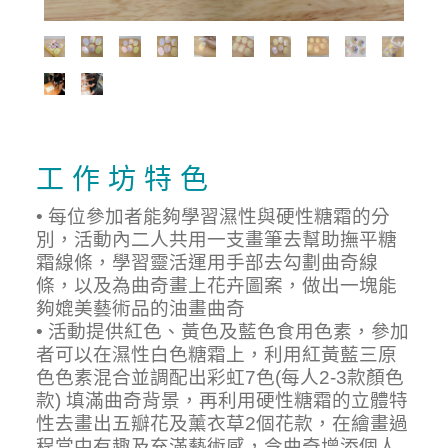
工 作 坊 特 色
• 每位參加者能夠學習濕性與硬性糖霜的分
別，活動內二人共用一支畫筆去幫助撫平糖
霜線條，學習靈活運用手部去勾劃曲奇線
條，以及為曲奇畫上花卉圖案，做出一塊能
夠媲美藝術品的油畫曲奇
• 活動提供紅色、黃色及藍色食用色素，參加
者可以在濕性白色糖霜上，利用紅黃藍三原
色色素混合並調配出彩虹7色(每人2-3款顏色
款) 填滿曲奇背景，再利用硬性糖霜的立體特
性去畫出五瓣花及薰衣草2個花款，在繪畫過
程當中有趣及充滿藝術感，令曲奇增添個人