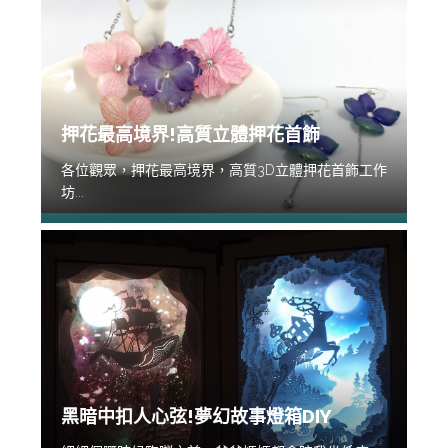
押花最高境界!高質立體押花首飾
各位觀眾，押花最高境界，高質3D立體押花首飾工作
坊...
黑暗中扣人心弦!夢幻故事燈箱DIY