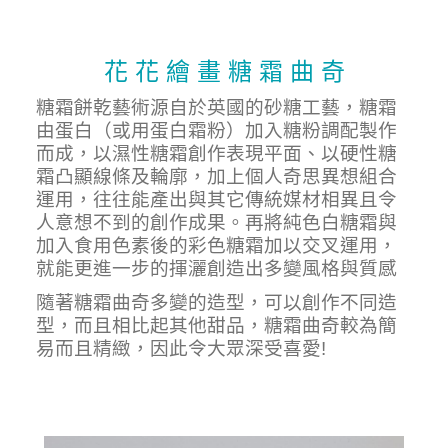
花 花 繪 畫 糖 霜 曲 奇
糖霜餅乾藝術源自於英國的砂糖工藝，糖霜
由蛋白（或用蛋白霜粉）加入糖粉調配製作
而成，以濕性糖霜創作表現平面、以硬性糖
霜凸顯線條及輪廓，加上個人奇思異想組合
運用，往往能產出與其它傳統媒材相異且令
人意想不到的創作成果。再將純色白糖霜與
加入食用色素後的彩色糖霜加以交叉運用，
就能更進一步的揮灑創造出多變風格與質感
隨著糖霜曲奇多變的造型，可以創作不同造
型，而且相比起其他甜品，糖霜曲奇較為簡
易而且精緻，因此令大眾深受喜愛!