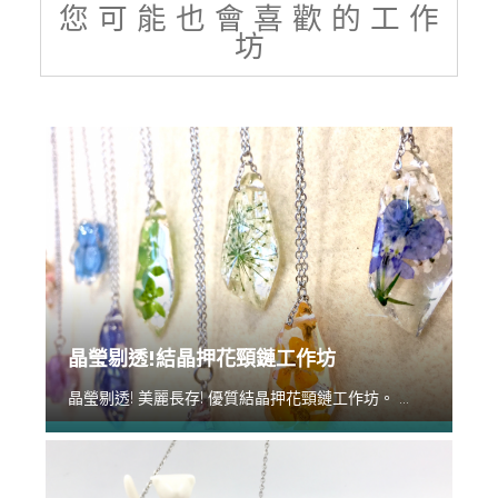
您 可 能 也 會 喜 歡 的 工 作
坊
晶瑩剔透!結晶押花頸鏈工作坊
晶瑩剔透! 美麗長存! 優質結晶押花頸鏈工作坊。 ...