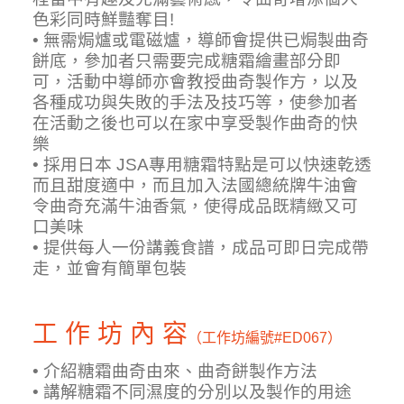
色彩同時鮮豔奪目!
• 無需焗爐或電磁爐，導師會提供已焗製曲奇
餅底，參加者只需要完成糖霜繪畫部分即
可，活動中導師亦會教授曲奇製作方，以及
各種成功與失敗的手法及技巧等，使參加者
在活動之後也可以在家中享受製作曲奇的快
樂
• 採用日本 JSA專用糖霜特點是可以快速乾透
而且甜度適中，而且加入法國總統牌牛油會
令曲奇充滿牛油香氣，使得成品既精緻又可
口美味
• 提供每人一份講義食譜，成品可即日完成帶
走，並會有簡單包裝
工 作 坊 內 容
（工作坊編號
#ED067）
• 介紹糖霜曲奇由來、曲奇餅製作方法
• 講解糖霜不同濕度的分別以及製作的用途