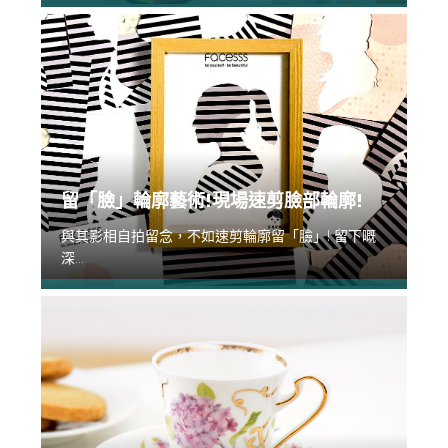
留「臉」輪廓藝術!現場速剪臉部輪廓!
與其影相自拍留念，不如速剪輪廓留「臉」! 留下嘅
深...