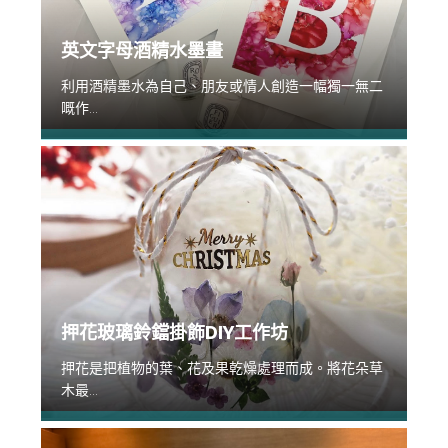
英文字母酒精水墨畫
利用酒精墨水為自己、朋友或情人創造一幅獨一無二
嘅作...
押花玻璃鈴鐺掛飾DIY工作坊
押花是把植物的葉、花及果乾燥處理而成。將花朵草
木最...