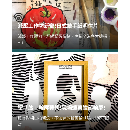
減壓工作坊新寵!日式繪手紙明信片
減輕工作壓力，舒緩緊張情緒，席捲全港各大機構，
HR...
留「臉」輪廓藝術!現場速剪臉部輪廓!
與其影相自拍留念，不如速剪輪廓留「臉」! 留下嘅
深...