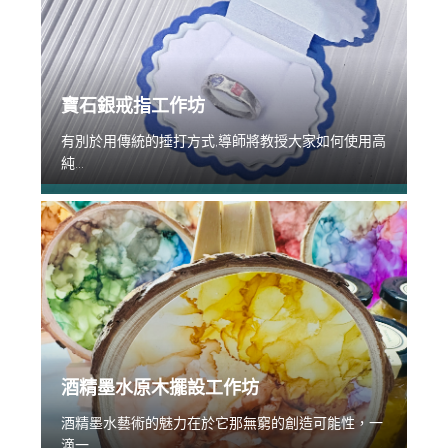
寶石銀戒指工作坊
有別於用傳統的捶打方式,導師將教授大家如何使用高
純...
酒精墨水原木擺設工作坊
酒精墨水藝術的魅力在於它那無窮的創造可能性，一
滴一...