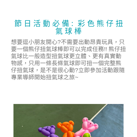
節 日 活 動 必 備 : 彩 色 熊 仔 扭
氣 球 棒
想要逗小朋友開心?不需要出動昂貴玩具，只
要一個熊仔扭氣球棒即可以完成任務!! 熊仔扭
氣球比一般造型扭氣球更立體、更有真實動
物感，只用一條長條氣球即可扭一個完整熊
仔扭氣球，是不是很心動?立即參加活動跟隨
專業導師開始扭氣球之旅~