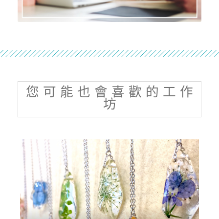
您 可 能 也 會 喜 歡 的 工 作
坊