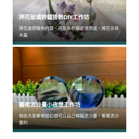
押花玻璃鈴鐺掛飾DIY工作坊
押花是把植物的葉、花及果乾燥處理而成。將花朵草
木最...
藝術流沙畫小夜燈工作坊
相信大家都曾經幻想可以自己做幅流沙畫，看著流沙
畫的...