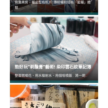
無需黑房，曬出型格照片! 傳統曬相技術「藍曬」體
驗...
勁好玩”剃鬚膏”藝術! 染印雲石紋筆記簿
整蛋糕唧花、用水槍射水、用個咀噴飯... 將一啲...