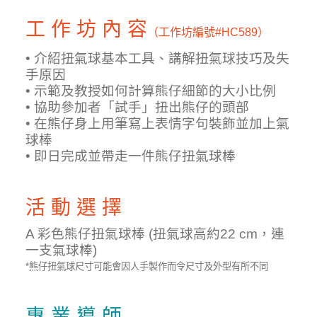
工 作 坊 內 容
（工作坊編號
#HC589）
• 介紹扭氣球基本工具、講解扭氣球技巧及失
手原因
• 示範及教授如何計算熊仔細節的大小比例
• 協助參加者「試手」扭出熊仔的頭部
• 在熊仔身上用筆寫上表情字句裝飾並加上氣
球棒
• 即日完成並帶走一件熊仔扭氣球棒
活 動 選 擇
A 彩色熊仔扭氣球棒 (扭氣球高約22 cm，連
一支氣球棒)
*熊仔扭氣球尺寸可能會因人手製作而令尺寸及外型有所不同
專 業 導 師