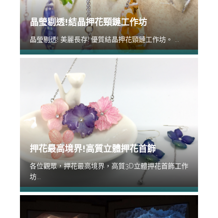
晶瑩剔透!結晶押花頸鏈工作坊
晶瑩剔透! 美麗長存! 優質結晶押花頸鏈工作坊。 ...
押花最高境界!高質立體押花首飾
各位觀眾，押花最高境界，高質3D立體押花首飾工作
坊...