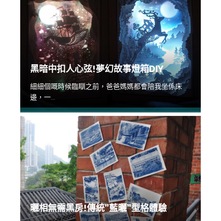
黑暗中扣人心弦!夢幻故事燈箱DIY
細細個嘅時候臨瞓之前，爸爸媽媽都會陪我坐係床
邊，一...
曬相無需黑房!傳統”藍曬”型格體驗