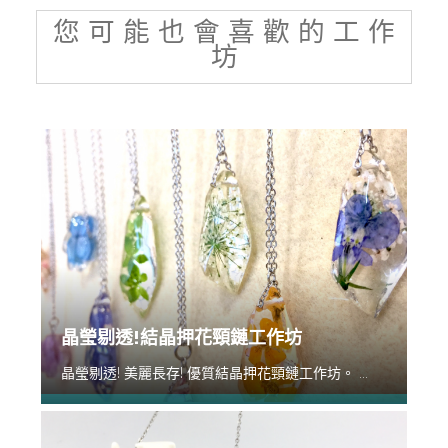
您 可 能 也 會 喜 歡 的 工 作
坊
晶瑩剔透!結晶押花頸鏈工作坊
晶瑩剔透! 美麗長存! 優質結晶押花頸鏈工作坊。 ...