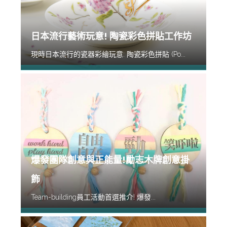
日本流行藝術玩意! 陶瓷彩色拼貼工作坊
現時日本流行的瓷器彩繪玩意: 陶瓷彩色拼貼 (Po...
爆發團隊創意與正能量!勵志木牌創意掛
飾
Team-building員工活動首選推介! 爆發...