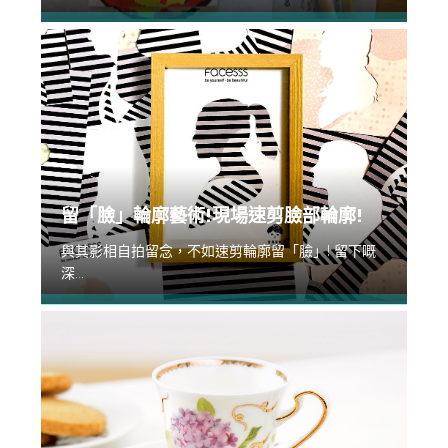
留「臉」輪廓藝術!現場速剪臉部輪廓!
與其影相自拍留念，不如速剪輪廓留「臉」! 留下嘅
深...