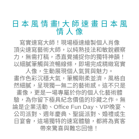
日 本 風 情 畫! 大 師 速 畫 日 本 風
情 人 像
寫實速寫大師！現場極速繪製個人肖像
頂尖速寫藝術大師，以純熟技法和敏銳觀察
力，無需打稿，憑直覺捕捉你的獨特神韻！
以細膩筆觸與流暢線條，即場完成精緻寫實
人像，生動展現個人氣質與魅力。
畫作色彩沉穩大氣，筆觸剛柔並濟，風格自
然細膩，呈現獨一無二的藝術感。這不只是
畫像，更是一場專屬於你的個人化藝術體
驗，為你留下極具紀念價值的珍藏之作。無
論是企業活動、Office Fun Day、VIP晚宴、
公司派對、週年慶典、聖誕派對、婚禮或生
日宴會，這場獨特的速寫體驗，都將為賓客
帶來驚喜與難忘回憶！