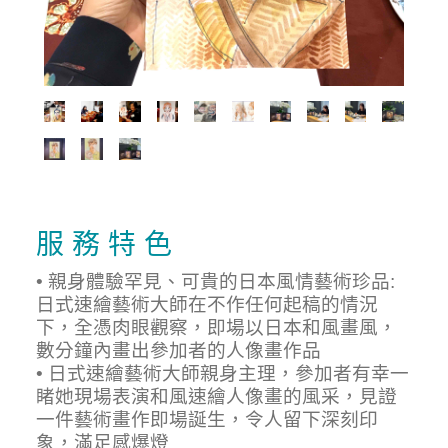
服 務 特 色
• 親身體驗罕見、可貴的日本風情藝術珍品:
日式速繪藝術大師在不作任何起稿的情況
下，全憑肉眼觀察，即場以日本和風畫風，
數分鐘內畫出參加者的人像畫作品
• 日式速繪藝術大師親身主理，參加者有幸一
睹她現場表演和風速繪人像畫的風采，見證
一件藝術畫作即場誕生，令人留下深刻印
象，滿足感爆燈