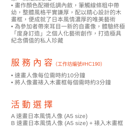
• 畫作顏色配襯低調內斂，筆觸線條粗中帶
幼，整體風格平實謙厚，配以精心設計的木
畫框，便成就了日本風情濃厚的唯美藝術
• 為參加者帶來耳目一新的自畫像，體驗終極
「度身訂造」之個人化藝術創作，打造極具
紀念價值的私人珍藏
服 務 內 容
（工作坊編號
#HC190）
• 速畫人像每位需時約10分鐘
• 將人像畫裱入木畫框每個需時約3分鐘
活 動 選 擇
A
速畫日本風情人像
(A5 size)
B 速畫日本風情人像
(A5 size)
+ 裱入木畫框