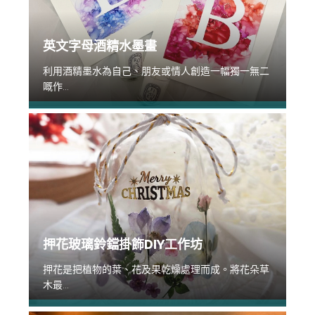
英文字母酒精水墨畫
利用酒精墨水為自己、朋友或情人創造一幅獨一無二
嘅作...
押花玻璃鈴鐺掛飾DIY工作坊
押花是把植物的葉、花及果乾燥處理而成。將花朵草
木最...