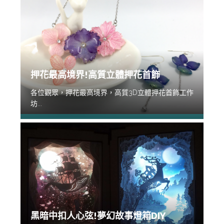
押花最高境界!高質立體押花首飾
各位觀眾，押花最高境界，高質3D立體押花首飾工作
坊...
黑暗中扣人心弦!夢幻故事燈箱DIY