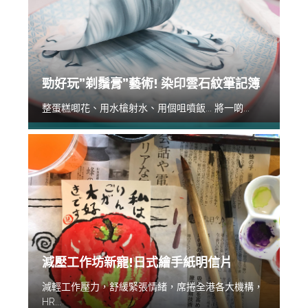
勁好玩”剃鬚膏”藝術! 染印雲石紋筆記簿
整蛋糕唧花、用水槍射水、用個咀噴飯... 將一啲...
減壓工作坊新寵!日式繪手紙明信片
減輕工作壓力，舒緩緊張情緒，席捲全港各大機構，
HR...