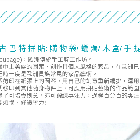
古 巴 特 拼 貼: 購 物 袋/ 蠟 燭/ 木 盒/ 手 
coupage)，歐洲傳統
手工
藝工作坊。
餐巾上美麗的圖案，創作具個人風格的家品，在歐洲已
紀時一度是歐洲貴族常見的家品藝術。
裁剪印在紙張上的圖案，用自己的創意重新編排，運用
式移印到其他隨身物件上，可應用拼貼藝術的作品範圍
除了可培養創意，亦可鍛練專注力，過程百分百的專注
開煩惱
、
紓緩壓力!