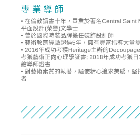
專 業 導 師
• 在倫敦讀書十年，畢業於著名Central Saint M
平面設計(榮譽)文學士
• 曾於國際時裝品牌擔任裝飾設計師
• 藝術教育經驗超過5年，擁有豐富指導大量
• 2016年成功考獲Heritage主辦的Decou
考獲藝術正向心理學証書; 2018年成功考獲日本Vogu
繪導師證書
• 對藝術素質的執著，驅使精心追求美感，
者