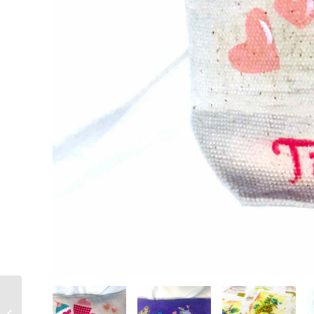
甜點蠟燭!精緻逼真!雪