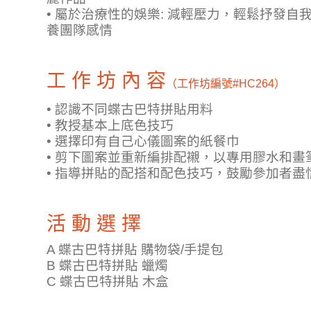
• 屬於治療性的娛樂: 減輕壓力，輕鬆抒發自
養團隊感情
工 作 坊 內 容
（工作坊編號
#HC264）
• 認識不同蝶古巴特拼貼用料
• 教授基本上底色技巧
• 選擇印有自己心儀圖案的紙餐巾
• 剪下圖案並重新編排配襯，以專用膠水和
• 指導拼貼的配搭和配色技巧，鼓勵參加者盡
活 動 選 擇
A 蝶古巴特拼貼 購物袋/手提包
B 蝶古巴特拼貼 蠟燭
C 蝶古巴特拼貼 木盒