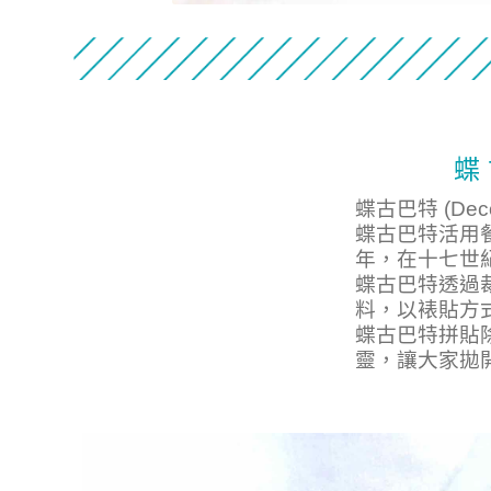
蝶 
蝶古巴特
(De
蝶古巴特活用
年，在十七世
蝶古巴特透過
料，以裱貼方
蝶古巴特拼貼
靈
，
讓大家拋