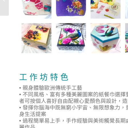
糕/馬卡龍香薰蠟燭
工 作 坊 特 色
• 親身體驗歐洲傳統手工藝
• 不同風格、富有多種美麗圖案的紙餐巾選
者可按個人喜好自由配襯心愛顏色與設計，造
• 發揮你腦海中既無窮小宇宙、無限想象力
身生活提案
• 過程簡單易上手，手作經驗與美術觸覺長期處
麗作品