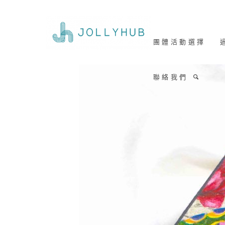
團 體 活 動 選 擇
過
聯 絡 我 們