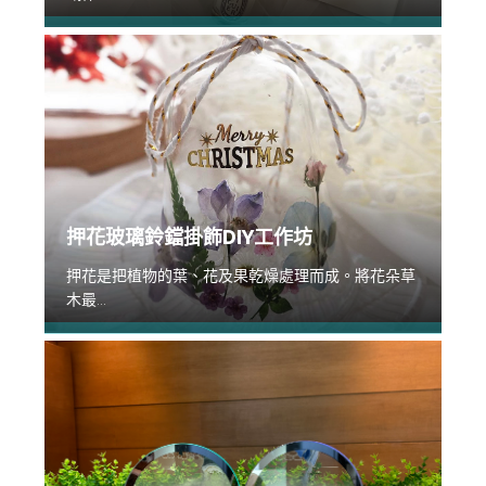
押花玻璃鈴鐺掛飾DIY工作坊
押花是把植物的葉、花及果乾燥處理而成。將花朵草
木最...