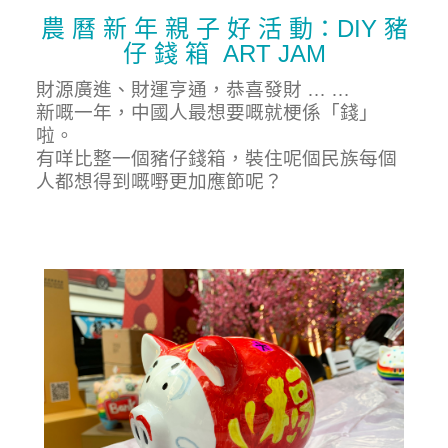
農 曆 新 年 親 子 好 活 動：DIY 豬
仔 錢 箱 ART JAM
財源廣進、財運亨通，恭喜發財 … …
新嘅一年，中國人最想要嘅就梗係「錢」
啦。
有咩比整一個豬仔錢箱，裝住呢個民族每個
人都想得到嘅嘢更加應節呢？