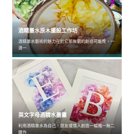
酒精墨水原木擺設工作坊
酒精墨水藝術的魅力在於它那無窮的創造可能性，一
滴一...
英文字母酒精水墨畫
利用酒精墨水為自己、朋友或情人創造一幅獨一無二
嘅作...