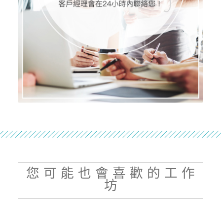
您 可 能 也 會 喜 歡 的 工 作
坊