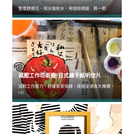
整蛋糕唧花、用水槍射水、用個咀噴飯... 將一啲...
減壓工作坊新寵!日式繪手紙明信片
減輕工作壓力，舒緩緊張情緒，席捲全港各大機構，
HR...