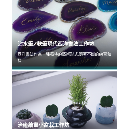
沾水筆/軟筆現代西洋書法工作坊
西洋書法作為一種獨特的藝術形式,隨著不斷的練習和
探...
治癒繪畫小盆栽工作坊