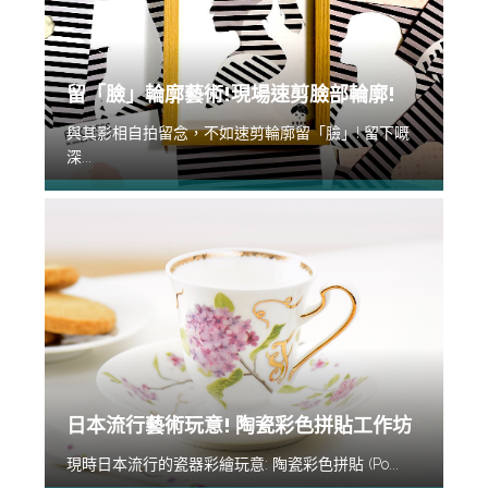
留「臉」輪廓藝術!現場速剪臉部輪廓!
與其影相自拍留念，不如速剪輪廓留「臉」! 留下嘅
深...
日本流行藝術玩意! 陶瓷彩色拼貼工作坊
現時日本流行的瓷器彩繪玩意: 陶瓷彩色拼貼 (Po...