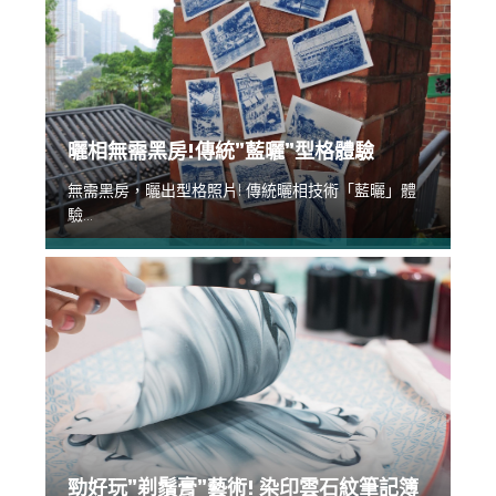
曬相無需黑房!傳統”藍曬”型格體驗
無需黑房，曬出型格照片! 傳統曬相技術「藍曬」體
驗...
勁好玩”剃鬚膏”藝術! 染印雲石紋筆記簿