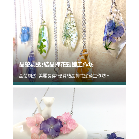
晶瑩剔透!結晶押花頸鏈工作坊
晶瑩剔透! 美麗長存! 優質結晶押花頸鏈工作坊。 ...