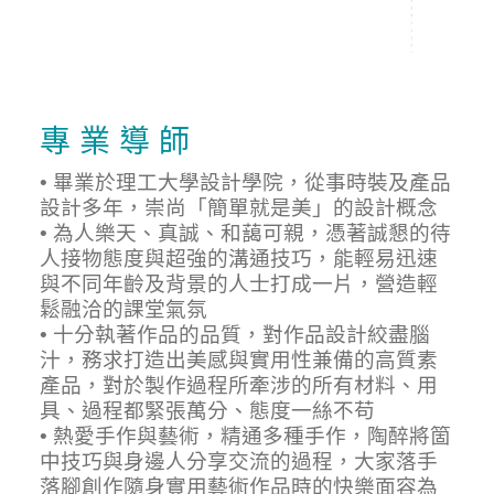
專 業 導 師
• 畢業於理工大學設計學院，從事時裝及產品
設計多年，崇尚「簡單就是美」的設計概念
• 為人樂天、真誠、和藹可親，憑著誠懇的待
人接物態度與超強的溝通技巧，能輕易迅速
與不同年齡及背景的人士打成一片，營造輕
鬆融洽的課堂氣氛
• 十分執著作品的品質，對作品設計絞盡腦
汁，務求打造出美感與實用性兼備的高質素
產品，對於製作過程所牽涉的所有材料、用
具、過程都緊張萬分、態度一絲不苟
• 熱愛手作與藝術，精通多種手作，陶醉將箇
中技巧與身邊人分享交流的過程，大家落手
落腳創作隨身實用藝術作品時的快樂面容為