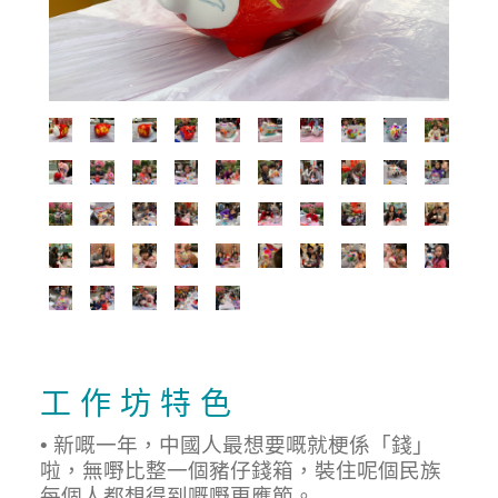
工 作 坊 特 色
• 新嘅一年，中國人最想要嘅就梗係「錢」
啦，無嘢比整一個豬仔錢箱，裝住呢個民族
每個人都想得到嘅嘢更應節。