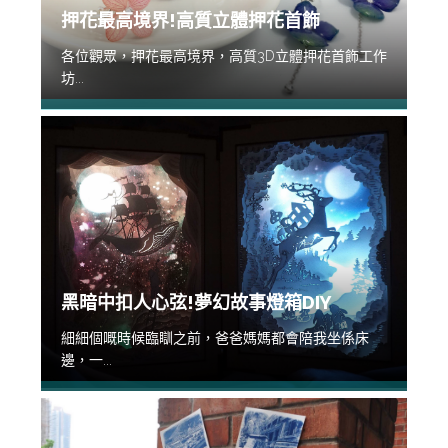
押花最高境界!高質立體押花首飾
各位觀眾，押花最高境界，高質3D立體押花首飾工作
坊...
黑暗中扣人心弦!夢幻故事燈箱DIY
細細個嘅時候臨瞓之前，爸爸媽媽都會陪我坐係床
邊，一...