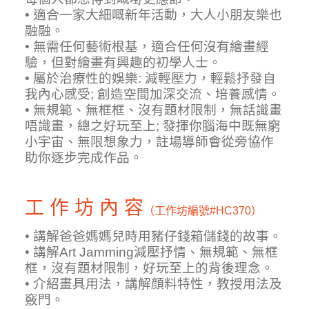
• 適合一家大細嘅新年活動，大人小朋友樂也
融融。
• 無需任何藝術根基，適合任何沒有繪畫經
驗，但對繪畫有興趣的初學人士。
• 屬於治療性的娛樂: 減輕壓力，輕鬆抒發自
我內心感受; 創造空間加深交流、培養感情。
• 無規範、無框框、沒有題材限制，無話識畫
唔識畫，總之好玩至上; 發揮你腦海中既無窮
小宇宙、無限想象力，註場導師會從旁協作
助你逐步完成作品。
工 作 坊 內 容
（工作坊編號
#HC370）
• 講解爸爸媽媽兒時用豬仔錢箱儲錢的故事。
• 講解Art Jamming減壓抒情、無規範、無框
框，沒有題材限制，好玩至上的背後理念。
• 介紹畫具用法，講解顔料特性，教授用法及
竅門。