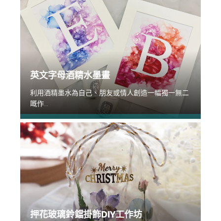
英文字母酒精水墨畫
利用酒精墨水為自己、朋友或情人創造一幅獨一無二
嘅作...
押花玻璃鈴鐺掛飾DIY工作坊