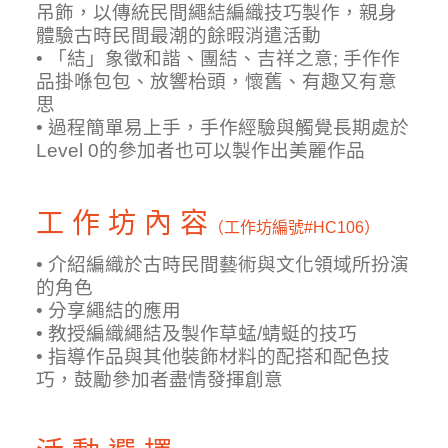
吊飾，以傳統民間繩結編織技巧製作，親身
體驗古時民間最潮的餘暇消遣活動
• 「結」象徵和諧、團結、吉祥之意; 手作作
品掛喺包包、放響枱頭，懷舊、有趣又有意
思
• 過程簡單易上手，手作經驗與觸覺長期處於
Level 0的參加者也可以製作出美麗作品
工 作 坊 內 容
（工作坊編號
#HC106）
• 介紹編織於古時民間藝術與文化領域所扮演
的角色
• 分享繩結的應用
• 教授編織繩結及製作草蜢/蜻蜓的技巧
• 指導作品與其他裝飾材料的配搭和配色技
巧，鼓勵參加者盡情發揮創意