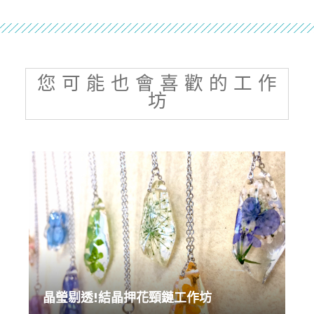
您 可 能 也 會 喜 歡 的 工 作
坊
晶瑩剔透!結晶押花頸鏈工作坊