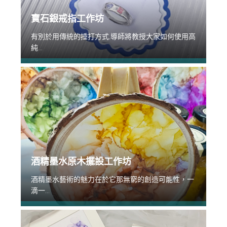
寶石銀戒指工作坊
有別於用傳統的捶打方式,導師將教授大家如何使用高
純...
酒精墨水原木擺設工作坊
酒精墨水藝術的魅力在於它那無窮的創造可能性，一
滴一...