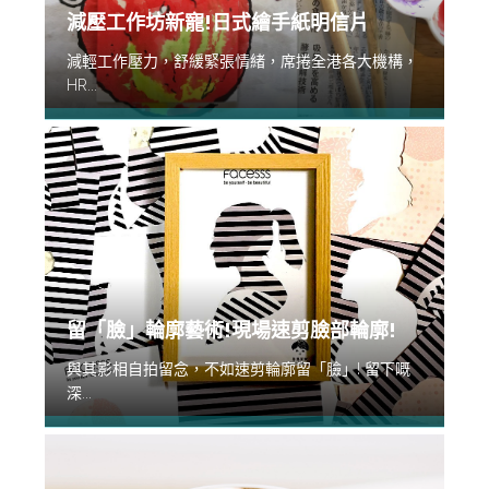
減壓工作坊新寵!日式繪手紙明信片
減輕工作壓力，舒緩緊張情緒，席捲全港各大機構，
HR...
留「臉」輪廓藝術!現場速剪臉部輪廓!
與其影相自拍留念，不如速剪輪廓留「臉」! 留下嘅
深...