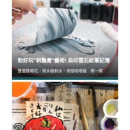
勁好玩”剃鬚膏”藝術! 染印雲石紋筆記簿
整蛋糕唧花、用水槍射水、用個咀噴飯... 將一啲...