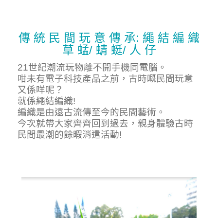
傳 統 民 間 玩 意 傳 承: 繩 結 編 織
草 蜢/ 蜻 蜓/ 人 仔
21世紀潮流玩物離不開手機同電腦。
咁未有電子科技產品之前，古時嘅
民間
玩意
又係咩呢？
就係繩結編織!
編織是由遠古流傳至今的民間藝術。
今次就帶大家齊齊回到過去，親身體驗古時
民間最潮的餘暇消遣活動!