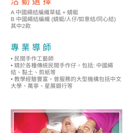
活 動 選 擇
A
中國繩結編織草蜢 + 蜻蜓
B 中國繩結編織 (蜻蜓/人仔/如意結/同心結)
其中2款
專 業 導 師
• 民間手作工藝師
• 精於各種傳統民間手作仔，包括: 中國繩
結、黏土、剪紙等
• 教學經驗豐富，曾服務的大型機構包括中文
大學、萬寧、星展銀行等