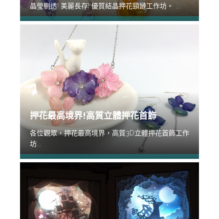
晶瑩剔透! 美麗長存! 優質結晶押花頸鏈工作坊。 ...
押花最高境界!高質立體押花首飾
各位觀眾，押花最高境界，高質3D立體押花首飾工作
坊...