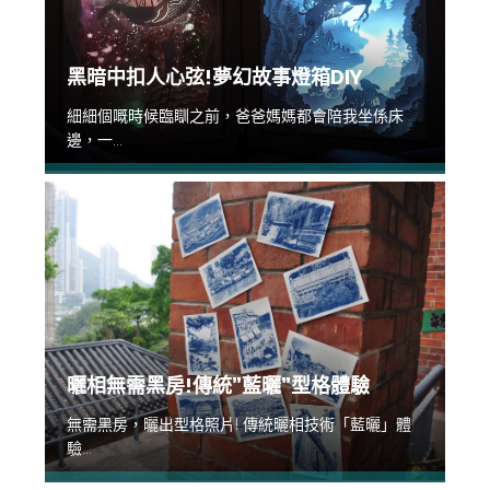
黑暗中扣人心弦!夢幻故事燈箱DIY
細細個嘅時候臨瞓之前，爸爸媽媽都會陪我坐係床
邊，一...
曬相無需黑房!傳統”藍曬”型格體驗
無需黑房，曬出型格照片! 傳統曬相技術「藍曬」體
驗...