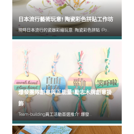
日本流行藝術玩意! 陶瓷彩色拼貼工作坊
現時日本流行的瓷器彩繪玩意: 陶瓷彩色拼貼 (Po...
爆發團隊創意與正能量!勵志木牌創意掛
飾
Team-building員工活動首選推介! 爆發...