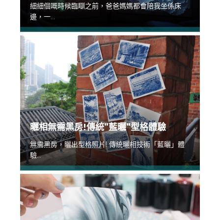
細細個嘅時候臨瞓之前，爸爸媽媽都會陪我坐係床
邊，一...
曬相無需黑房!傳統”藍曬”型格體驗
無需黑房，曬出型格照片! 傳統曬相技術「藍曬」體
驗...