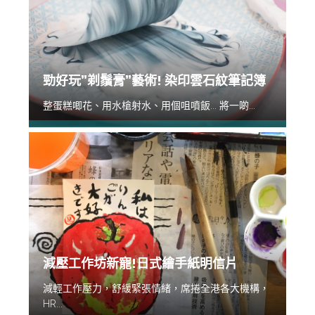
勁好玩”剃鬚膏”藝術! 染印雲石紋筆記簿
整蛋糕唧花、用水槍射水、用個咀噴飯... 將一啲...
減壓工作坊新寵!日式繪手紙明信片
減輕工作壓力，舒緩緊張情緒，席捲全港各大機構，
HR...