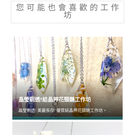
您 可 能 也 會 喜 歡 的 工 作
坊
晶瑩剔透!結晶押花頸鏈工作坊
晶瑩剔透! 美麗長存! 優質結晶押花頸鏈工作坊。 ...