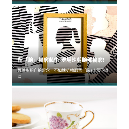
留「臉」輪廓藝術!現場速剪臉部輪廓!
與其影相自拍留念，不如速剪輪廓留「臉」! 留下嘅
深...