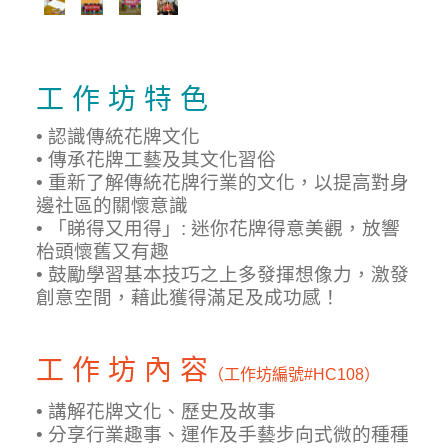
工 作 坊 特 色
• 認識傳統花牌文化
• 傳承花牌工藝及其文化習俗
• 重新了解傳統花牌行業的文化，以提高對身
邊社區的關懷意識
• 「睇得又用得」: 迷你花牌得意美觀，放響
枱頭懷舊又有趣
• 鼓勵學習基本技巧之上多發揮想像力，激發
創意空間，藉此獲得滿足及成功感！
工 作 坊 內 容
（工作坊編號
#HC108）
• 講解花牌文化、歷史及故事
• 分享行業趣事、運作及手藝步向式微的種種