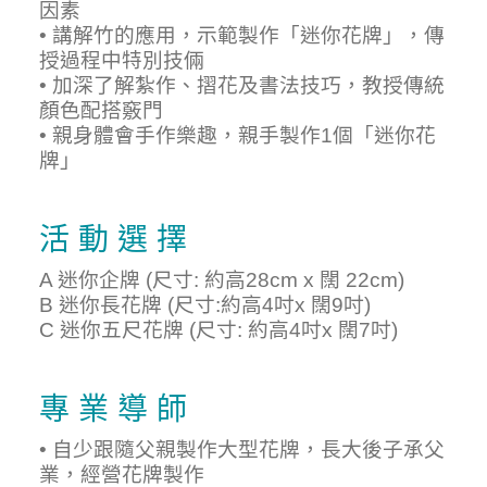
因素
• 講解竹的應用，示範製作「迷你花牌」，傳
授過程中特別技倆
• 加深了解紮作、摺花及書法技巧，教授傳統
顏色配搭竅門
• 親身體會手作樂趣，親手製作1個「迷你花
牌」
活 動 選 擇
A 迷你企牌 (尺寸: 約高28cm x 闊 22cm)
B 迷你長花牌 (尺寸:約高4吋x 闊9吋)
C 迷你五尺花牌 (尺寸: 約高4吋x 闊7吋)
專 業 導 師
• 自少跟隨父親製作大型花牌，長大後子承父
業，經營花牌製作