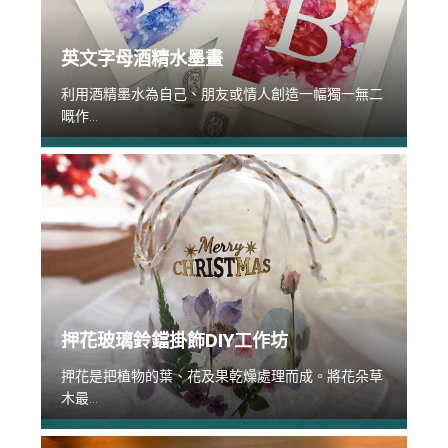
英文字母酒精水墨畫
利用酒精墨水為自己、朋友或情人創造一幅獨一無二
嘅作...
押花玻璃鈴鐺掛飾DIY工作坊
押花是把植物的葉、花及果乾燥處理而成。將花朵草
木最...