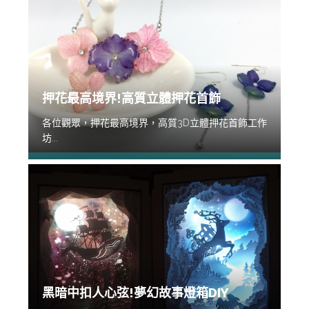
押花最高境界!高質立體押花首飾
各位觀眾，押花最高境界，高質3D立體押花首飾工作
坊...
黑暗中扣人心弦!夢幻故事燈箱DIY