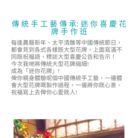
傳 統 手 工 藝 傳 承: 迷 你 喜 慶 花
牌 手 作 班
每逢農曆新年、太平清醮等中國傳統節日，
都會見到各式各樣既大型花牌，上面寫滿不
同既祝福語，標誌大型喜慶公告和告示！
今次我哋將傳統大型花牌縮細!
成為
「
迷你花牌
」
!
俾你親身體驗呢個中國傳統手工藝，一邊體
會大型花牌嘅製作過程，一邊將你既心意、
祝福寫上去俾你心愛既人!