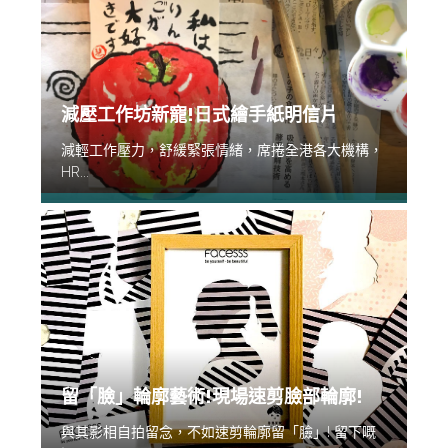
減壓工作坊新寵!日式繪手紙明信片
減輕工作壓力，舒緩緊張情緒，席捲全港各大機構，
HR...
留「臉」輪廓藝術!現場速剪臉部輪廓!
與其影相自拍留念，不如速剪輪廓留「臉」! 留下嘅