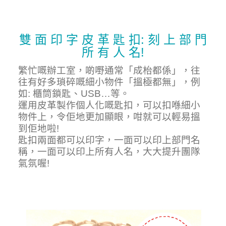
雙 面 印 字 皮 革 匙 扣: 刻 上 部 門
所 有 人 名!
繁忙嘅辦工室，啲嘢通常「成枱都係」，往
往有好多瑣碎嘅細小物件「搵極都無」，例
如: 櫃筒鎖匙、USB…等。
運用皮革製作個人化嘅匙扣，可以扣喺細小
物件上，令佢地更加顯眼，咁就可以輕易搵
到佢地啦!
匙扣兩面都可以印字，一面可以印上部門名
稱，一面可以印上所有人名，大大提升團隊
氣氛喔!