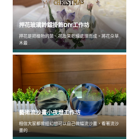
押花玻璃鈴鐺掛飾DIY工作坊
押花是把植物的葉、花及果乾燥處理而成。將花朵草
木最...
藝術流沙畫小夜燈工作坊
相信大家都曾經幻想可以自己做幅流沙畫，看著流沙
畫的...