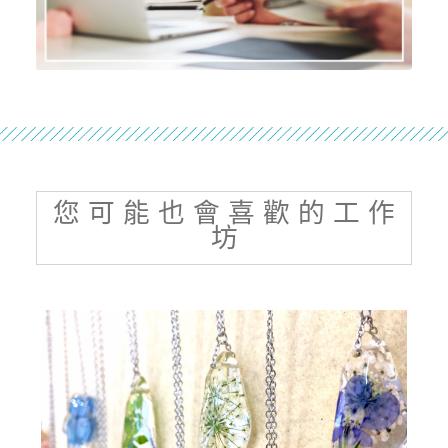
您 可 能 也 會 喜 歡 的 工 作
坊