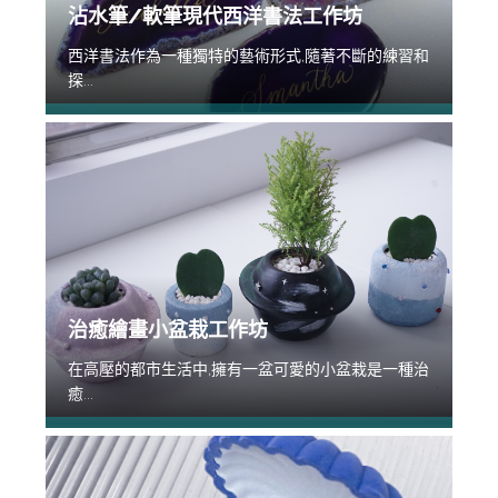
沾水筆/軟筆現代西洋書法工作坊
西洋書法作為一種獨特的藝術形式,隨著不斷的練習和
探...
治癒繪畫小盆栽工作坊
在高壓的都市生活中,擁有一盆可愛的小盆栽是一種治
癒...