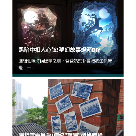
黑暗中扣人心弦!夢幻故事燈箱DIY
細細個嘅時候臨瞓之前，爸爸媽媽都會陪我坐係床
邊，一...
曬相無需黑房!傳統”藍曬”型格體驗