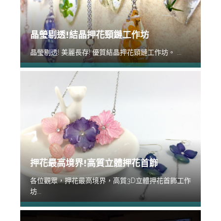
晶瑩剔透!結晶押花頸鏈工作坊
晶瑩剔透! 美麗長存! 優質結晶押花頸鏈工作坊。 ...
押花最高境界!高質立體押花首飾
各位觀眾，押花最高境界，高質3D立體押花首飾工作
坊...