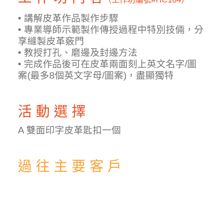
• 講解皮革作品製作步驟
• 專業導師示範製作傳授過程中特別技倆，分
享縫製皮革竅門
• 教授打孔、磨邊及封邊方法
• 完成作品後可在皮革兩面刻上英文名字/圖
案(最多8個英文字母/圖案)，盡顯獨特
活 動 選 擇
A 雙面印字皮革匙扣一個
過 往 主 要 客 戶