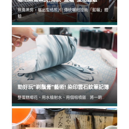
無需黑房，曬出型格照片! 傳統曬相技術「藍曬」體
驗...
勁好玩”剃鬚膏”藝術! 染印雲石紋筆記簿
整蛋糕唧花、用水槍射水、用個咀噴飯... 將一啲...