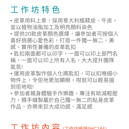
工 作 坊 特 色
• 皮革用料上乘，採用意大利植鞣皮、牛皮，
並以植物油脂加工及明亮顏料染色
• 提供20款皮革顏色選擇，讓參加者可按個人
喜好挑選心愛色彩，打造一件獨一無二，美
感、實用性兼備的皮革匙扣
• 匙扣兩面都可以印字，一面可以印上部門名
稱，一面可以印上所有人名，大大提升團隊
氣氛!
• 運用皮革製作個人化嘅匙扣，可以扣喺細小
物件上，令佢地更加顯眼，咁就可以輕易搵
到佢地啦!
• 參加者親身體驗手作樂趣，專注有助減輕壓
力，親手縫製屬於自己獨一無二的貼身皮革
作品，亦帶來巨大成功感
、
滿足感
工 作 坊 內 容
（工作坊編號
#HC184）