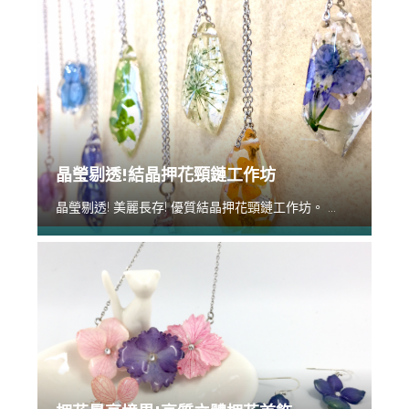
晶瑩剔透!結晶押花頸鏈工作坊
晶瑩剔透! 美麗長存! 優質結晶押花頸鏈工作坊。 ...