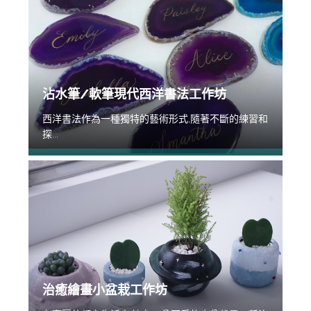
沾水筆/軟筆現代西洋書法工作坊
西洋書法作為一種獨特的藝術形式,隨著不斷的練習和
探...
治癒繪畫小盆栽工作坊