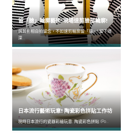
留「臉」輪廓藝術!現場速剪臉部輪廓!
與其影相自拍留念，不如速剪輪廓留「臉」! 留下嘅
深...
日本流行藝術玩意! 陶瓷彩色拼貼工作坊
現時日本流行的瓷器彩繪玩意: 陶瓷彩色拼貼 (Po...