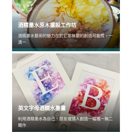
酒精墨水原木擺設工作坊
酒精墨水藝術的魅力在於它那無窮的創造可能性，一
滴一...
英文字母酒精水墨畫
利用酒精墨水為自己、朋友或情人創造一幅獨一無二
嘅作...