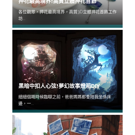
押花最高境界!高質立體押花首飾
各位觀眾，押花最高境界，高質3D立體押花首飾工作
坊...
黑暗中扣人心弦!夢幻故事燈箱DIY
細細個嘅時候臨瞓之前，爸爸媽媽都會陪我坐係床
邊，一...