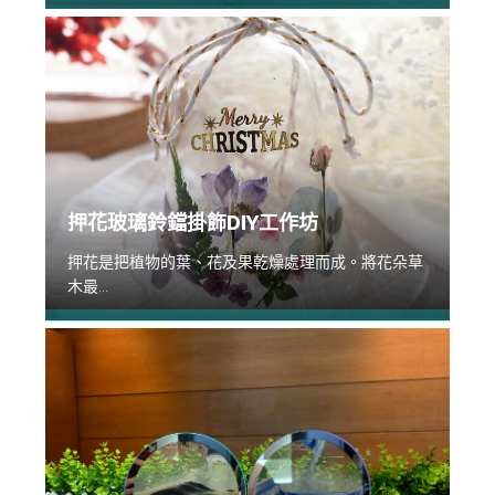
押花玻璃鈴鐺掛飾DIY工作坊
押花是把植物的葉、花及果乾燥處理而成。將花朵草
木最...