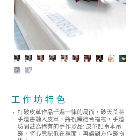
工 作 坊 特 色
打破皮革作品千遍一律的局面，破天荒將
手造書融入皮革，將祝願結合禮物，手造
坊間甚為稀有的手作珍品: 皮革記事本吊
飾，將心意記低在裡面，再讓對方作飾物