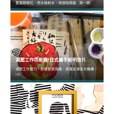
整蛋糕唧花、用水槍射水、用個咀噴飯... 將一啲...
減壓工作坊新寵!日式繪手紙明信片
減輕工作壓力，舒緩緊張情緒，席捲全港各大機構，
HR...