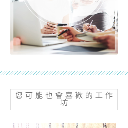
您 可 能 也 會 喜 歡 的 工 作
坊