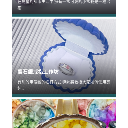
在高壓的都市生活中,擁有一盆可愛的小盆栽是一種治
癒...
寶石銀戒指工作坊
有別於用傳統的捶打方式,導師將教授大家如何使用高
純...