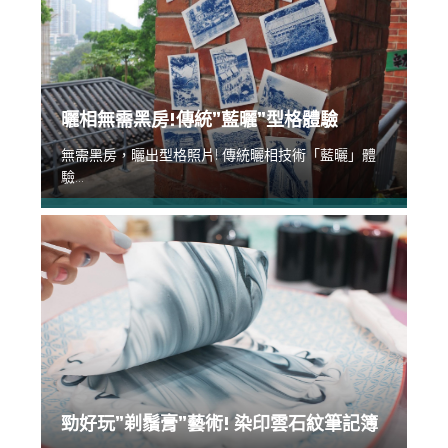
曬相無需黑房!傳統”藍曬”型格體驗
無需黑房，曬出型格照片! 傳統曬相技術「藍曬」體
驗...
勁好玩”剃鬚膏”藝術! 染印雲石紋筆記簿