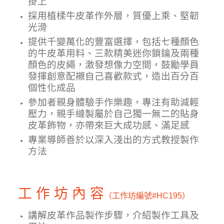
掛上
採用植楺牛皮革作外層，質優上乘、堅韌
光滑
提供千變萬化的豐富選擇，包括七種顏色
的牛皮革用料、三款精美迷你鎖鑰及兩種
顏色的皮繩，
激發想像力空間
，鼓勵學員
發揮創意配襯自己喜歡款式，造出
百分百
個性化成品
參加者親身體驗手作樂趣，專注有助減輕
壓力，親手縫製屬於自己獨一無二的貼身
皮革飾物，亦帶來巨大成功感、滿足感
專業導師善於以深入淺出的方式教授製作
方法
工 作 坊 內 容
（工作坊編號
#HC195）
講解皮革作品製作步驟，介紹製作工具及