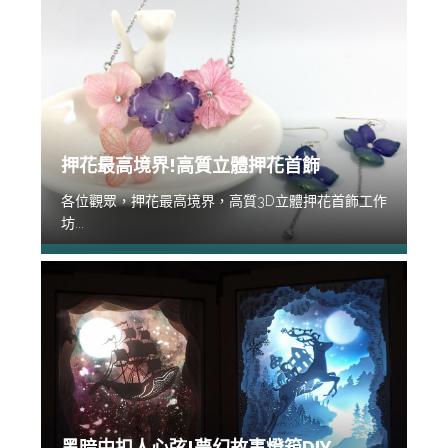
押花最高境界!高質立體押花首飾
各位觀眾，押花最高境界，高質3D立體押花首飾工作
坊...
黑暗中扣人心弦!夢幻故事燈箱DIY