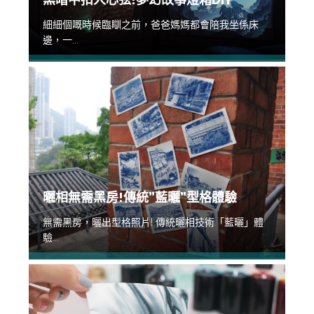
細細個嘅時候臨瞓之前，爸爸媽媽都會陪我坐係床
邊，一...
曬相無需黑房!傳統”藍曬”型格體驗
無需黑房，曬出型格照片! 傳統曬相技術「藍曬」體
驗...