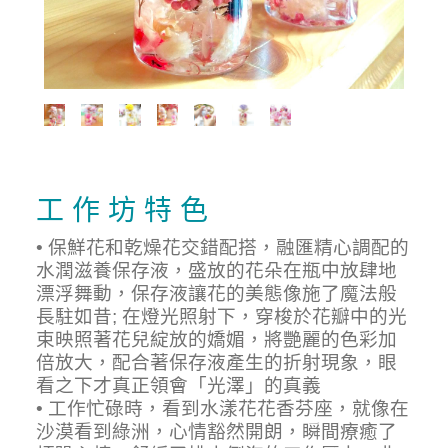
工 作 坊 特 色
• 保鮮花和乾燥花交錯配搭，融匯精心調配的
水潤滋養保存液，盛放的花朵在瓶中放肆地
漂浮舞動，保存液讓花的美態像施了魔法般
長駐如昔; 在燈光照射下，穿梭於花瓣中的光
束映照著花兒綻放的嬌媚，將艷麗的色彩加
倍放大，配合著保存液產生的折射現象，眼
看之下才真正領會「光澤」的真義
• 工作忙碌時，看到水漾花花香芬座，就像在
沙漠看到綠洲，心情豁然開朗，瞬間療癒了