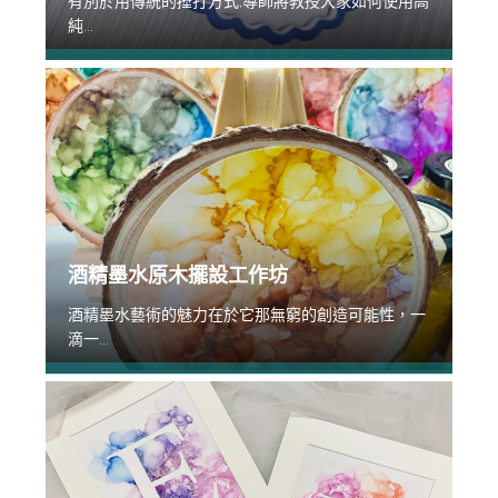
有別於用傳統的捶打方式,導師將教授大家如何使用高
純...
酒精墨水原木擺設工作坊
酒精墨水藝術的魅力在於它那無窮的創造可能性，一
滴一...