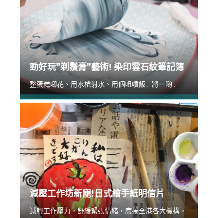
勁好玩”剃鬚膏”藝術! 染印雲石紋筆記簿
整蛋糕唧花、用水槍射水、用個咀噴飯... 將一啲...
減壓工作坊新寵!日式繪手紙明信片
減輕工作壓力，舒緩緊張情緒，席捲全港各大機構，