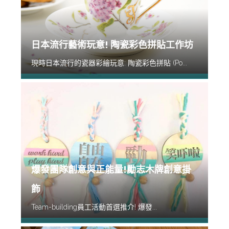
日本流行藝術玩意! 陶瓷彩色拼貼工作坊
現時日本流行的瓷器彩繪玩意: 陶瓷彩色拼貼 (Po...
爆發團隊創意與正能量!勵志木牌創意掛
飾
Team-building員工活動首選推介! 爆發...