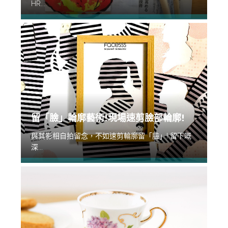
HR...
留「臉」輪廓藝術!現場速剪臉部輪廓!
與其影相自拍留念，不如速剪輪廓留「臉」! 留下嘅
深...