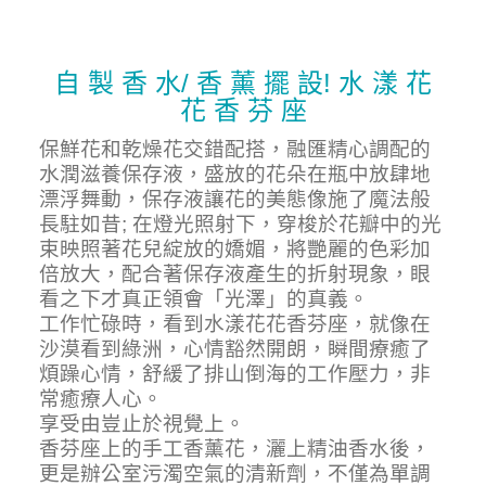
自 製 香 水/ 香 薰 擺 設! 水 漾 花
花 香 芬 座
保鮮花和乾燥花交錯配搭，融匯精心調配的
水潤滋養保存液，盛放
的
花朵在瓶中放肆地
漂浮舞動，保存液讓花的美態像施了魔法般
長駐如昔; 在燈光照射下，穿梭於花瓣中的光
束映照著花兒綻放的嬌媚，將艷麗的色彩加
倍放大，配合著保存液產生的折射現象，眼
看之下才真正領會「光澤」的真義
。
工作忙碌時，看到
水漾花花香芬座
，就像在
沙漠看到
綠洲
，心情豁然開朗，瞬間療癒了
煩躁心情，舒緩了排山倒海的工作壓力，
非
常癒療人心
。
享受由豈止於視覺上。
香芬座
上
的手工香薰花，灑
上
精油香水後，
更是
辦公室污濁空氣的清新劑，不僅為
單調