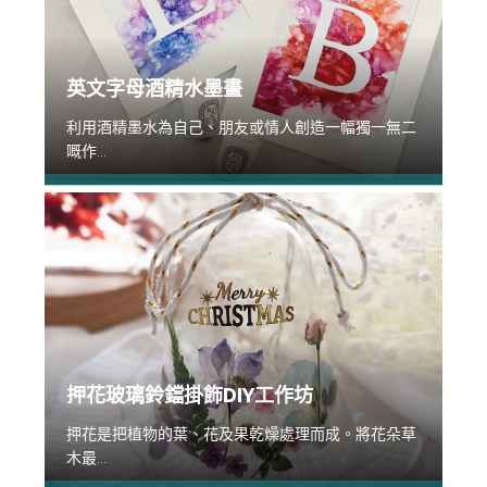
英文字母酒精水墨畫
利用酒精墨水為自己、朋友或情人創造一幅獨一無二
嘅作...
押花玻璃鈴鐺掛飾DIY工作坊
押花是把植物的葉、花及果乾燥處理而成。將花朵草
木最...