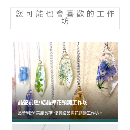
您 可 能 也 會 喜 歡 的 工 作
坊
晶瑩剔透!結晶押花頸鏈工作坊
晶瑩剔透! 美麗長存! 優質結晶押花頸鏈工作坊。 ...