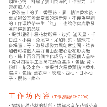
煩躁心情，舒緩了排山倒海的工作壓力，非
常癒療人心
• 香芬座上的手工香薰花，灑上精油香水後，
更是辦公室污濁空氣的清新劑，不僅為單調
的工作環境帶來生「氣」，也讓你處處散發
著聞得到的品味
• 提供超過十種花材選擇，包括: 滿天星、千
日紅、小菊、兔尾草、尤加利葉、繡球花、
麥桿菊…等，激發想像力與創意空間，讓參
加者可按個人喜好自由配襯心愛花形與顏
色，造出百分百個性化成品，盡顯個人品味
• 提供四種手工香薰花顏色選擇，
包括: 黃、
粉紅、紫及米色
，並提供六種香薰精油香水
選擇，
包括:
薰衣草
、
玫瑰
、
西柚
、
日本柚
子
、
櫻花
、
綠茶
工 作 坊 內 容
（工作坊編號
#HC204）
• 認識每種花材的特質，講解水漾花花香芬座