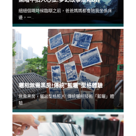
細細個嘅時候臨瞓之前，爸爸媽媽都會陪我坐係床
邊，一...
曬相無需黑房!傳統”藍曬”型格體驗
無需黑房，曬出型格照片! 傳統曬相技術「藍曬」體
驗...