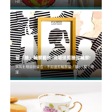
HR...
留「臉」輪廓藝術!現場速剪臉部輪廓!
與其影相自拍留念，不如速剪輪廓留「臉」! 留下嘅
深...