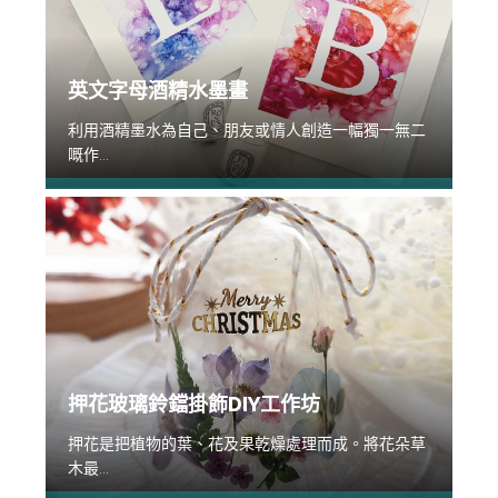
英文字母酒精水墨畫
利用酒精墨水為自己、朋友或情人創造一幅獨一無二
嘅作...
押花玻璃鈴鐺掛飾DIY工作坊
押花是把植物的葉、花及果乾燥處理而成。將花朵草
木最...