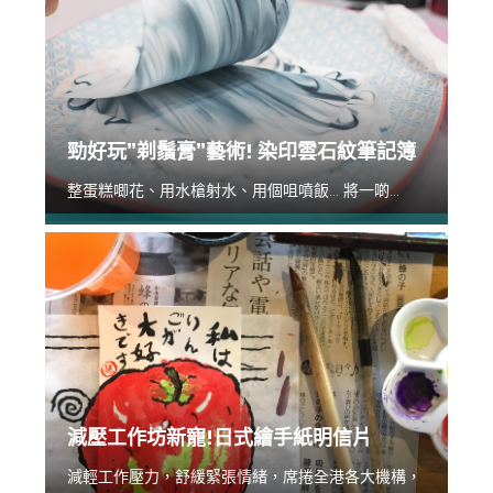
勁好玩”剃鬚膏”藝術! 染印雲石紋筆記簿
整蛋糕唧花、用水槍射水、用個咀噴飯... 將一啲...
減壓工作坊新寵!日式繪手紙明信片
減輕工作壓力，舒緩緊張情緒，席捲全港各大機構，