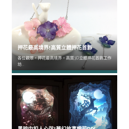
押花最高境界!高質立體押花首飾
各位觀眾，押花最高境界，高質3D立體押花首飾工作
坊...
黑暗中扣人心弦!夢幻故事燈箱DIY