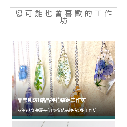
您 可 能 也 會 喜 歡 的 工 作
坊
晶瑩剔透!結晶押花頸鏈工作坊
晶瑩剔透! 美麗長存! 優質結晶押花頸鏈工作坊。 ...