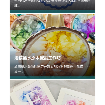
有別於用傳統的捶打方式,導師將教授大家如何使用高
純...
酒精墨水原木擺設工作坊
酒精墨水藝術的魅力在於它那無窮的創造可能性，一
滴一...