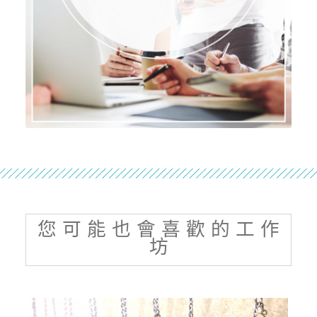
您 可 能 也 會 喜 歡 的 工 作
坊