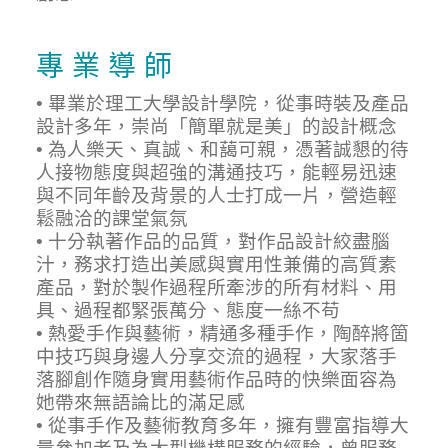
專 業 導 師
• 畢業於理工大學設計學院，從事時裝及產品
設計多年，崇尚「簡單就是美」的設計概念
• 為人樂天、真誠、和藹可親，憑著誠懇的待
人接物態度與超強的溝通技巧，能輕易迅速
與不同年齡及背景的人士打成一片，營造輕
鬆融洽的課堂氣氛
• 十分執著作品的品質，對作品設計絞盡腦
汁，務求打造出美感與實用性兼備的高質素
產品，對於製作過程所牽涉的所有材料、用
具、過程都緊張萬分、態度一絲不苟
• 熱愛手作與藝術，精通多種手作，陶醉將箇
中技巧與身邊人分享交流的過程，大家落手
落腳創作隨身實用藝術作品時的快樂面容為
她帶來無語論比的滿足感
• 從事手作及藝術教育多年，擁有豐富指導大