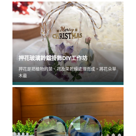
押花玻璃鈴鐺掛飾DIY工作坊
押花是把植物的葉、花及果乾燥處理而成。將花朵草
木最...