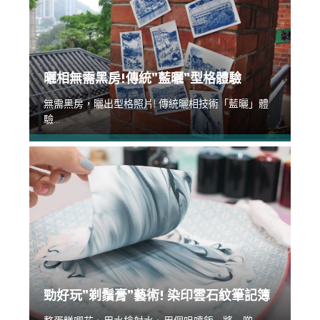
曬相無需黑房!傳統”藍曬”型格體驗
無需黑房，曬出型格照片! 傳統曬相技術「藍曬」體
驗...
勁好玩”剃鬚膏”藝術! 染印雲石紋筆記簿