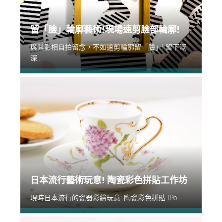
留「臉」輪廓藝術!現場速剪臉部輪廓!
與其影相自拍留念，不如速剪輪廓留「臉」! 留下嘅
深...
日本流行藝術玩意! 陶瓷彩色拼貼工作坊
現時日本流行的瓷器彩繪玩意: 陶瓷彩色拼貼 (Po...