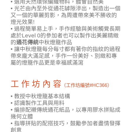
• 選用天然環保編織物料，體會自然美
•
光芒由內至外從通花罅隙滲出，製造出一個
又一個的華麗剪影，為周遭帶來美不勝收的
燈光效果!
• 過程簡單易上手，手作經驗與美術觸覺長期
處於Level 0的參加者也可以製作出美麗精緻
的
通花傳統
中秋燈籠作品
• 讓中秋燈籠每分每寸都有著你的指紋的過程
帶來龐大滿足感，手作一份美好、別緻和專
屬的燈籠作品更是幸福感滿瀉
工 作 坊 內 容
（工作坊編號
#HC366）
•
教授中秋燈籠基本結構
•
認識製作工具與用料
•
編排配襯
傳統通花紙品
，以專用膠水拼貼成
幾何立體
•
指導拼貼的配搭技巧，鼓勵參加者盡情發揮
創意