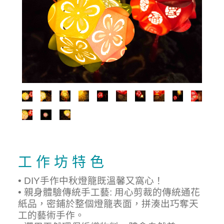
工 作 坊 特 色
•
DIY手作中秋燈籠既溫馨又窩心！
•
親身體驗傳統手工藝: 用心剪裁的傳統通花
紙品，密鋪於整個燈籠表面，拼湊出巧奪天
工的藝術手作。