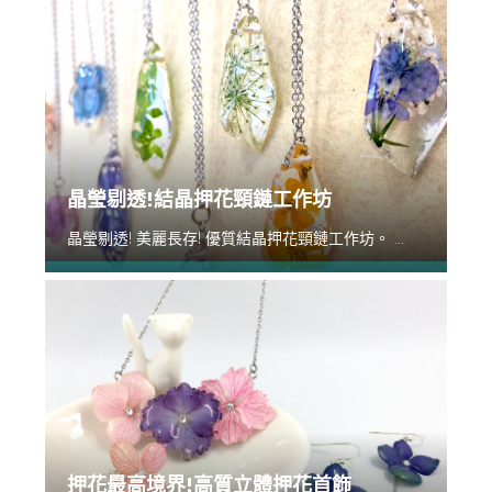
晶瑩剔透!結晶押花頸鏈工作坊
晶瑩剔透! 美麗長存! 優質結晶押花頸鏈工作坊。 ...
押花最高境界!高質立體押花首飾