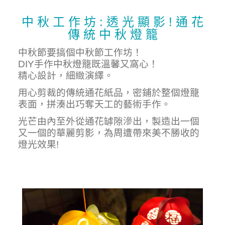
中 秋 工 作 坊 : 透 光 顯 影 ! 通 花
傳 統 中 秋 燈 籠
中秋節要搞個中秋節工作坊！
DIY手作中秋燈籠既溫馨又窩心！
精心設計，細緻演繹。
用心剪裁的傳統通花紙品，密鋪於整個燈籠
表面，拼湊出巧奪天工的藝術手作。
光芒由內至外從通花罅隙滲出，製造出一個
又一個的華麗剪影，為周遭帶來美不勝收的
燈光效果!