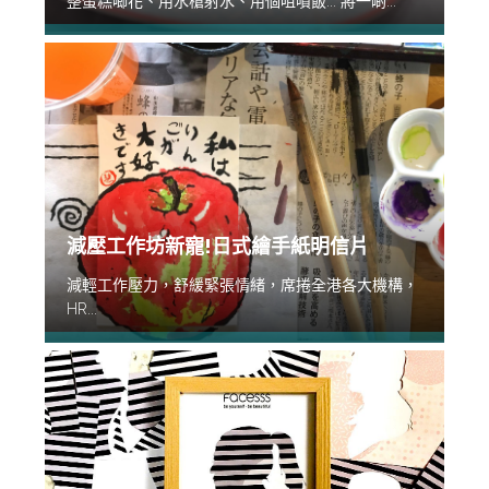
整蛋糕唧花、用水槍射水、用個咀噴飯... 將一啲...
減壓工作坊新寵!日式繪手紙明信片
減輕工作壓力，舒緩緊張情緒，席捲全港各大機構，
HR...