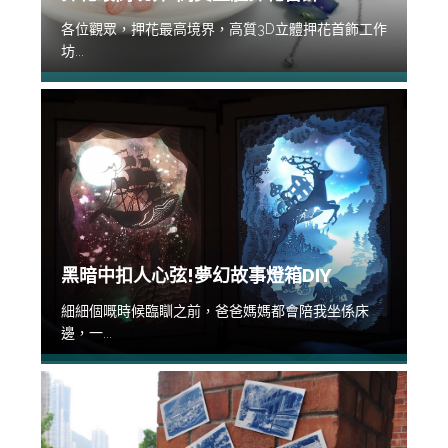
各位觀眾，押花最高境界，高質3D立體押花首飾工作
坊...
黑暗中扣人心弦!夢幻故事燈箱DIY
細細個嘅時候臨瞓之前，爸爸媽媽都會陪我坐係床
邊，一...