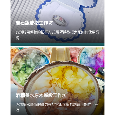
寶石銀戒指工作坊
有別於用傳統的捶打方式,導師將教授大家如何使用高
純...
酒精墨水原木擺設工作坊
酒精墨水藝術的魅力在於它那無窮的創造可能性，一
滴一...