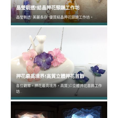
晶瑩剔透!結晶押花頸鏈工作坊
晶瑩剔透! 美麗長存! 優質結晶押花頸鏈工作坊。 ...
押花最高境界!高質立體押花首飾
各位觀眾，押花最高境界，高質3D立體押花首飾工作
坊...