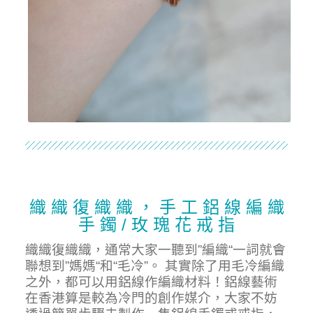
織 織 復 織 織 ， 手 工 鋁 線 編 織
手 鐲 / 玫 瑰 花 戒 指
織織復織織，通常大家一聽到”編織“一詞就會
聯想到”媽媽“和“毛冷”。 其實除了用毛冷編織
之外，都可以用鋁線作編織材料！鋁線藝術
在香港算是較為冷門的創作媒介，大家不妨