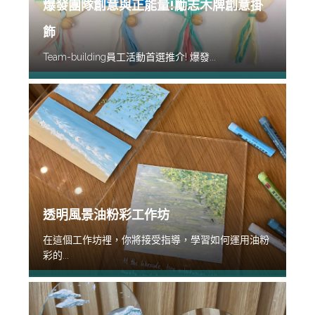
爆發團隊創意與正能量!勵志木牌創意掛
飾
Team-building員工活動首選推介! 爆發...
透明風景油粉彩工作坊
在這個工作坊裡，你將接受指導，學習如何運用油粉
彩的...