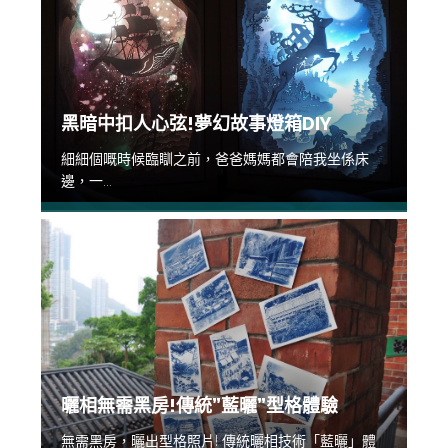
黑暗中扣人心弦!夢幻故事燈箱DIY
細細個嘅時候臨瞓之前，爸爸媽媽都會陪我坐係床
邊，一...
曬相無需黑房!傳統”藍曬”型格體驗
無需黑房，曬出型格照片! 傳統曬相技術「藍曬」體