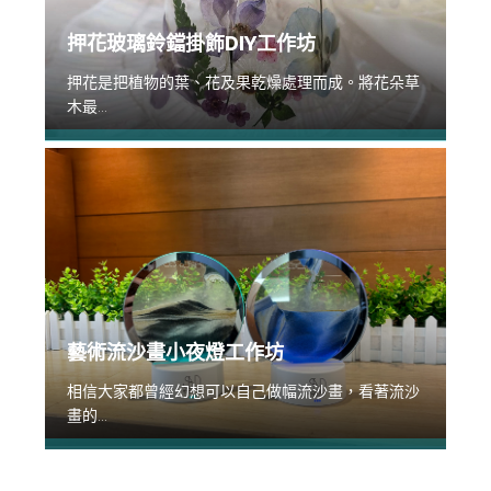
押花玻璃鈴鐺掛飾DIY工作坊
押花是把植物的葉、花及果乾燥處理而成。將花朵草
木最...
藝術流沙畫小夜燈工作坊
相信大家都曾經幻想可以自己做幅流沙畫，看著流沙
畫的...