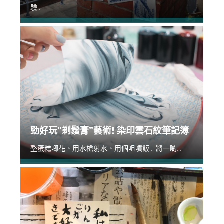
驗...
勁好玩”剃鬚膏”藝術! 染印雲石紋筆記簿
整蛋糕唧花、用水槍射水、用個咀噴飯... 將一啲...