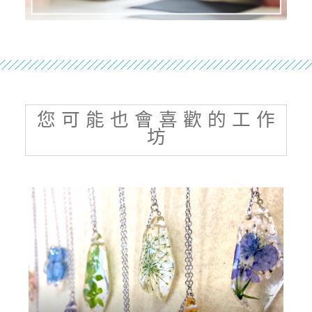
您 可 能 也 會 喜 歡 的 工 作
坊