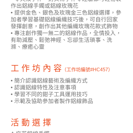
作出鋁線手鐲或鋁線玫瑰花
• 提供金色、銀色及玫瑰金三色鋁線選擇，
參
加者學習基礎鋁線編織技巧後，可自行回家
發揮創意，創作出其他編織玫瑰花款式飾物
• 專注創作獨一無二的鋁線作品，全情投入，
有助減壓、鬆弛神經、忘卻生活瑣事、洗
滌、療癒心靈
工 作 坊 內 容
（工作坊編號
#HC457）
• 簡介認識鋁線藝術及編織方式
• 認識鋁線特性及注意事項
• 學習不同的鉗子工具運用技巧
• 示範及協助參加者製作鋁線飾品
活 動 選 擇