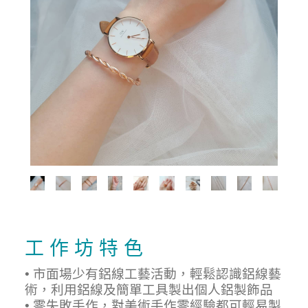
工 作 坊 特 色
• 市面場少有鋁線工藝活動，輕鬆認識鋁線藝
術，利用鋁線及簡單工具製出個人鋁製飾品
• 零失敗手作，對美術手作零經驗都可輕易製