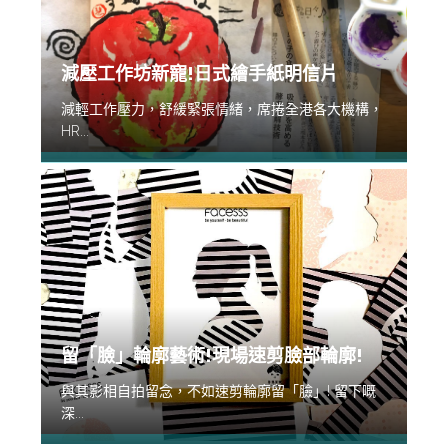
減壓工作坊新寵!日式繪手紙明信片
減輕工作壓力，舒緩緊張情緒，席捲全港各大機構，
HR...
留「臉」輪廓藝術!現場速剪臉部輪廓!
與其影相自拍留念，不如速剪輪廓留「臉」! 留下嘅
深...