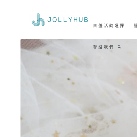
團 體 活 動 選 擇
過
聯 絡 我 們