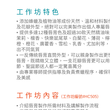
工 作 坊 特 色
• 添加蜂蠟及植物油等成份天然、溫和材料
及花瓣外型，絕對可以完美製作出個人專屬唇
• 提供多達12種唇膏色及超過30款天然精
茉莉、檀香、快樂鼠尾草、白蘭花、薄荷、檸
橙、橙花、廣藿香、雪松、乳香、尤加利等，
出不同氣質
• 一反傳統唇膏直筒外型，可以親身製作出
唇膏，既精緻又立體，一支花瓣唇膏更可以用
節、聖誕節送人都一定驚喜萬分
• 由專業導師提供指導及負責煮蠟程序，確
及美感
工 作 坊 內 容
（工作坊編號
#HC505）
• 介紹唇膏製作所需材料及講解製作流程