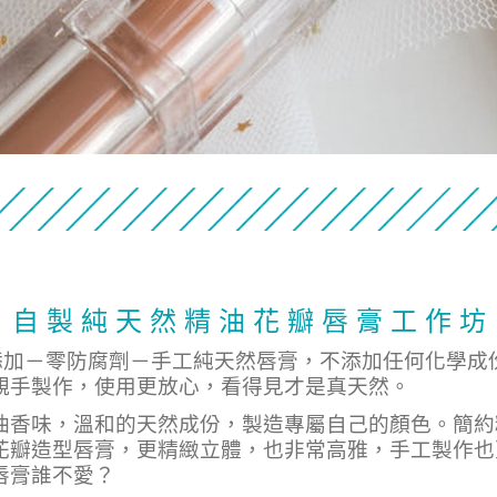
自 製 純 天 然 精 油 花 瓣 唇 膏 工 作 坊
零添加－零防腐劑－手工純天然唇膏，不添加任何化學成
親手製作，使用更放心，看得見才是真天然。
油香味，溫和的天然成份，製造專屬自己的顏色。簡約
花瓣造型唇膏，更精緻立體，也非常高雅，手工製作也
唇膏誰不愛？