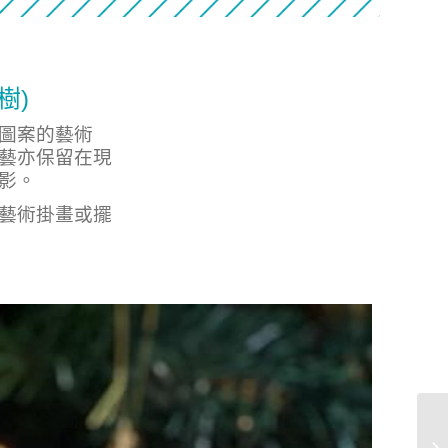
樹)
圖案的藝術
藝亦保留在現
影。
藝術掛畫或擺