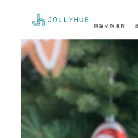
團 體 活 動 選 擇
過
聯 絡 我 們