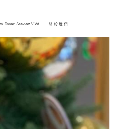
y Room: Seaview VIVA
關 於 我 們