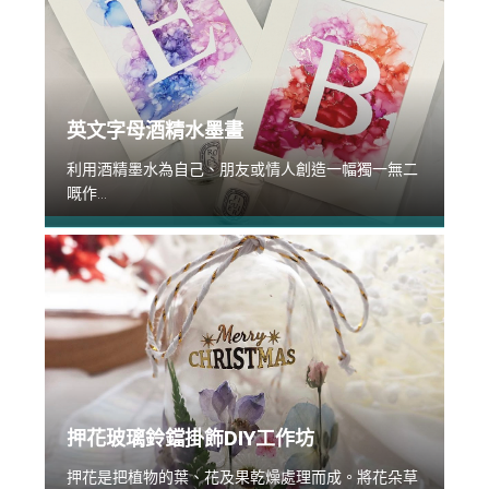
英文字母酒精水墨畫
利用酒精墨水為自己、朋友或情人創造一幅獨一無二
嘅作...
押花玻璃鈴鐺掛飾DIY工作坊
押花是把植物的葉、花及果乾燥處理而成。將花朵草