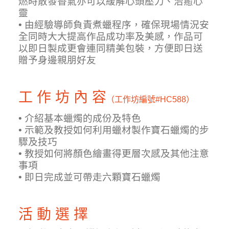
燃時散發香氣亦可以緩解心頭壓力、治癒心
靈
• 由經驗導師負責煮蠟程序，確保現場情況安
全同時大大提高作品成功率及美感，作品可
以即日製成更會連同精美包裝，方便即日送
贈予身邊親朋好友
工 作 坊 內 容
（工作坊編號
#HC588）
• 介紹基本蠟燭的成份及特色
• 示範及教授如何利用蠟材製作寶石蠟燭的步
驟及技巧
• 教授如何將顏色繪畫得更層次感及其他注意
事項
• 即日完成並可帶走六顆寶石蠟燭
活 動 選 擇