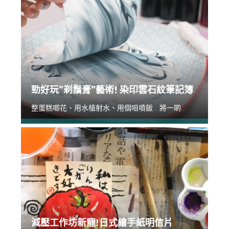
勁好玩”剃鬚膏”藝術! 染印雲石紋筆記簿
整蛋糕唧花、用水槍射水、用個咀噴飯... 將一啲...
減壓工作坊新寵!日式繪手紙明信片