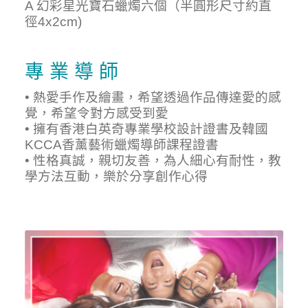
A 幻彩星光寶石蠟燭六個（半圓形尺寸約直
徑4x2cm)
專 業 導 師
• 熱愛手作及繪畫，希望透過作品傳達愛的感
覺，希望令對方感受到愛
• 擁有香港白英奇專業學校設計證書及韓國
KCCA香薰藝術蠟燭導師課程證書
• 性格真誠，親切友善，為人細心有耐性，教
學方法互動，樂於分享創作心得