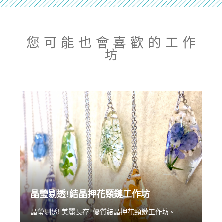
您 可 能 也 會 喜 歡 的 工 作
坊
晶瑩剔透!結晶押花頸鏈工作坊
晶瑩剔透! 美麗長存! 優質結晶押花頸鏈工作坊。 ...