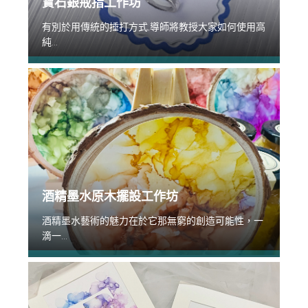
寶石銀戒指工作坊
有別於用傳統的捶打方式,導師將教授大家如何使用高
純...
酒精墨水原木擺設工作坊
酒精墨水藝術的魅力在於它那無窮的創造可能性，一
滴一...