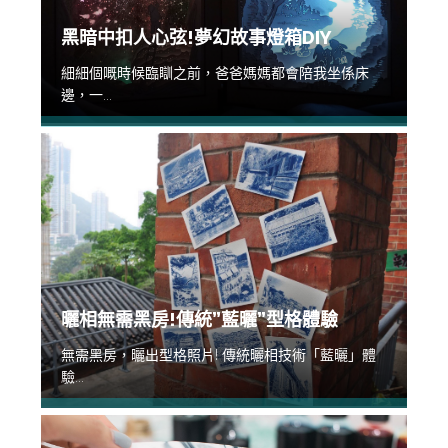
黑暗中扣人心弦!夢幻故事燈箱DIY
細細個嘅時候臨瞓之前，爸爸媽媽都會陪我坐係床
邊，一...
曬相無需黑房!傳統”藍曬”型格體驗
無需黑房，曬出型格照片! 傳統曬相技術「藍曬」體
驗...