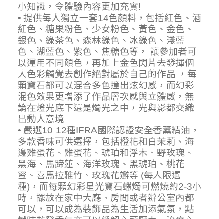
小知識，令體驗內容更加充實!
• 提供每人獨立一套14色顏料，包括紅色、酒
紅色、糖果粉色、少女粉色、黃色、金色、
銀色、綠茶色、森林綠色、冰綠色、淺藍
色、湖藍色、紫色、焦糖色等， 讓參加者可
以運用不同顏色，再加上金色閃片去發揮個
人色彩觸覺去創作絕對屬於自己的作品 ，每
顆寶石都可以混合多色撞出炫幻感，而幻彩
混色效果更增添了作品層次感與立體感，無
論在燈光底下還是燭光之中，光與影都交織
出動人意境
• 嚴選10-12種IFRA國際認證安全香薰精油，
多款香味可供選擇，包括橙花和白茉莉、海
邊雞蛋花、雞蛋花、琥珀和浮木、野玫瑰、
黑海、馬蹄蓮、海洋玫瑰、黑琥珀、桃花
蜜、喜馬拉雅竹、玫瑰花瓣等 (每人限選一
種)，而每顆幻彩星光寶石蠟燭可燃燒約2-3小
時，擺放在家中大廳、房間或者辦公室內都
可以，可以成為裝飾品為生活加添氣氛，點