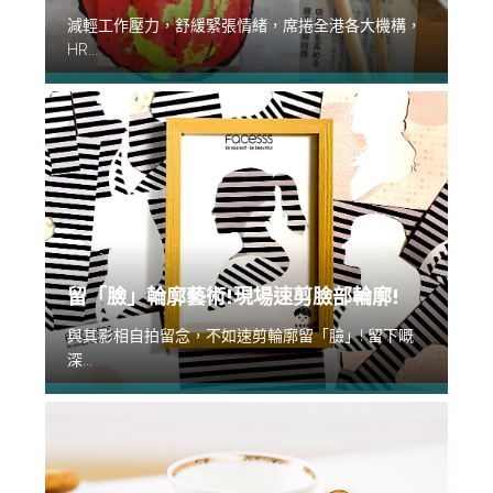
減輕工作壓力，舒緩緊張情緒，席捲全港各大機構，
HR...
留「臉」輪廓藝術!現場速剪臉部輪廓!
與其影相自拍留念，不如速剪輪廓留「臉」! 留下嘅
深...