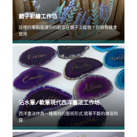
鏡子彩繪工作坊
這裡的重點是讓你的創意在鏡子上綻放！你將有機會
使用...
沾水筆/軟筆現代西洋書法工作坊
西洋書法作為一種獨特的藝術形式,隨著不斷的練習和
探...