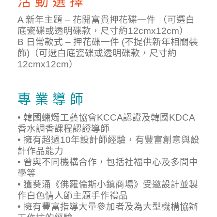
活 動 選 擇
A 新年主題 – 花開富貴押花碟一件 （可選白
底瓷碟或透明碟款，尺寸約12cmx12cm）
B 日常款式 – 押花碟一件 (不提供新年相關裝
飾)（可選白底瓷碟或透明碟款，尺寸約
12cmx12cm）
專 業 導 師
• 韓國蠟燭工藝協會KCCA認證及韓國KDCA
香水調香課程認證導師
• 擁有超過10年設計師經驗，有豐富創意與設
計作品能力
• 曾與不同機構合作，包括社福中心及多間中
學等
• 獲葵涌《佛羅倫斯小鎮商場》受邀設計並製
作白色情人節主題手作禮品
• 擁有豐富指導大量參加者及為大型機構協辦