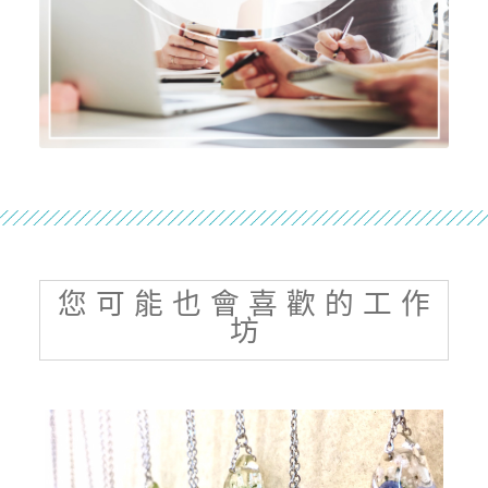
您 可 能 也 會 喜 歡 的 工 作
坊