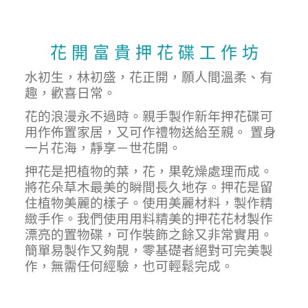
花 開 富 貴 押 花 碟 工 作 坊
水初生，林初盛，花正開，願人間溫柔、有
趣，歡喜日常。
花的浪漫永不過時。親手製作新年押花碟可
用作佈置家居，又可作禮物送給至親。 置身
一片花海，靜享－世花開。
押花是把植物的葉，花，果乾燥處理而成。
將花朵草木最美的瞬間長久地存。押花是留
住植物美麗的樣子。使用美麗材料，製作精
緻手作。我們使用用料精美的押花花材製作
漂亮的置物碟，可作裝飾之餘又非常實用。
簡單易製作又夠靚，零基礎者絕對可完美製
作，無需任何經驗，也可輕鬆完成。