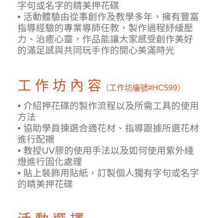
字句或名字的精美押花碟
• 活動體驗由從事創作及教學多年，擁有豐富
指導經驗的專業導師任教，製作過程紓緩壓
力、治癒心靈，作品能讓大家感受創作美好
的滿足感與共同玩手作的開心美滿時光
工 作 坊 內 容
（工作坊編號
#HC599）
• 介紹押花碟的製作流程以及所需工具的使用
方法
• 協助學員揀選合適花材、指導跟據所選花材
進行配襯
• 教授UV膠的使用手法以及如何使用紫外綫
燈進行固化處理
• 貼上裝飾用貼紙，訂製個人獨有字句或名字
的精美押花碟