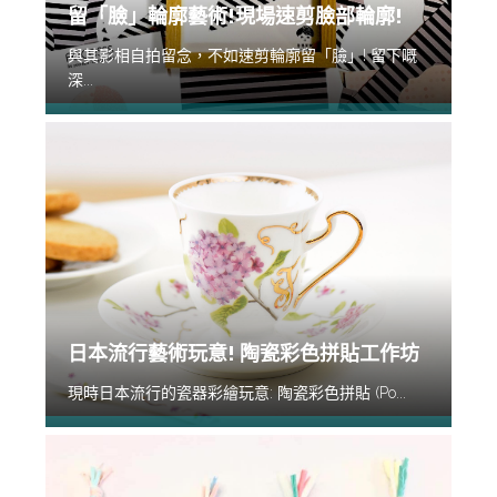
留「臉」輪廓藝術!現場速剪臉部輪廓!
與其影相自拍留念，不如速剪輪廓留「臉」! 留下嘅
深...
日本流行藝術玩意! 陶瓷彩色拼貼工作坊
現時日本流行的瓷器彩繪玩意: 陶瓷彩色拼貼 (Po...