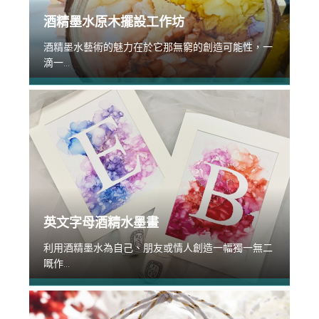
酒精墨水原木擺設工作坊
酒精墨水藝術的魅力在於它那無窮的創造可能性，一
滴一...
英文字母酒精水墨畫
利用酒精墨水為自己、朋友或情人創造一幅獨一無二
嘅作...