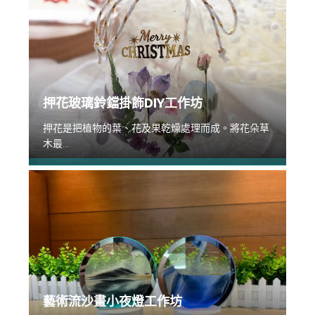
押花玻璃鈴鐺掛飾DIY工作坊
押花是把植物的葉、花及果乾燥處理而成。將花朵草
木最...
藝術流沙畫小夜燈工作坊