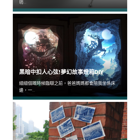
坊...
黑暗中扣人心弦!夢幻故事燈箱DIY
細細個嘅時候臨瞓之前，爸爸媽媽都會陪我坐係床
邊，一...