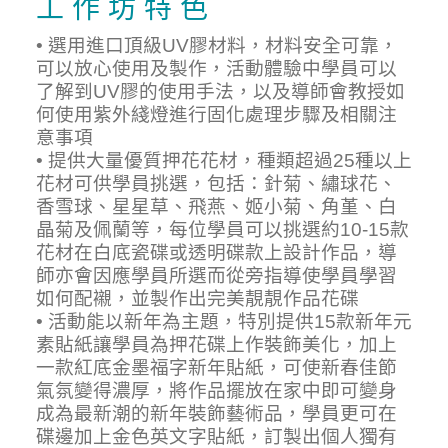
工 作 坊 特 色
• 選用進口頂級UV膠材料，材料安全可靠，
可以放心使用及製作，活動體驗中學員可以
了解到UV膠的使用手法，以及導師會教授如
何使用紫外綫燈進行固化處理步驟及相關注
意事項
• 提供大量優質押花花材，種類超過25種以上
花材可供學員挑選，包括：針菊、繡球花、
香雪球、星星草、飛燕、姬小菊、角堇、白
晶菊及佩蘭等，每位學員可以挑選約10-15款
花材在白底瓷碟或透明碟款上設計作品，導
師亦會因應學員所選而從旁指導使學員學習
如何配襯，並製作出完美靚靚作品花碟
• 活動能以新年為主題，特別提供15款新年元
素貼紙讓學員為押花碟上作裝飾美化，加上
一款紅底金墨福字新年貼紙，可使新春佳節
氣氛變得濃厚，將作品擺放在家中即可變身
成為最新潮的新年裝飾藝術品，學員更可在
碟邊加上金色英文字貼紙，訂製出個人獨有