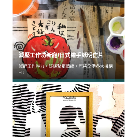
減壓工作坊新寵!日式繪手紙明信片
減輕工作壓力，舒緩緊張情緒，席捲全港各大機構，
HR...