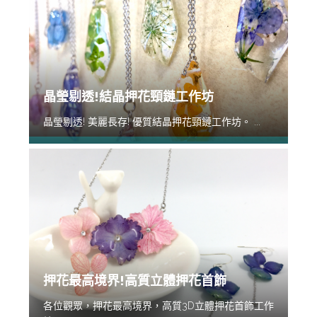
晶瑩剔透!結晶押花頸鏈工作坊
晶瑩剔透! 美麗長存! 優質結晶押花頸鏈工作坊。 ...
押花最高境界!高質立體押花首飾
各位觀眾，押花最高境界，高質3D立體押花首飾工作