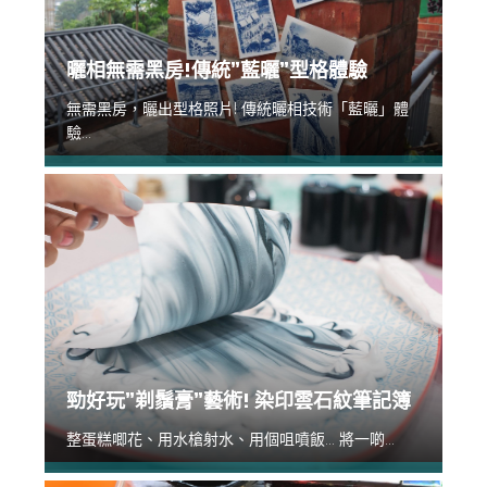
曬相無需黑房!傳統”藍曬”型格體驗
無需黑房，曬出型格照片! 傳統曬相技術「藍曬」體
驗...
勁好玩”剃鬚膏”藝術! 染印雲石紋筆記簿
整蛋糕唧花、用水槍射水、用個咀噴飯... 將一啲...