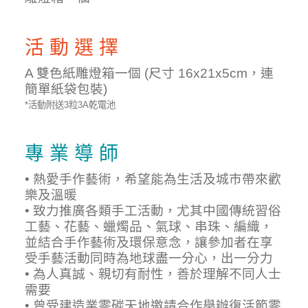
活 動 選 擇
A 雙色紙雕燈箱一個 (尺寸 16x21x5cm，連
簡單紙袋包裝)
*活動附送3粒3A乾電池
專 業 導 師
• 熱愛手作藝術，希望能為生活及城市帶來歡
樂及溫暖
• 致力推廣各類手工活動，尤其中國傳統習俗
工藝、花藝、蠟燭品、氣球、串珠、編織，
並結合手作藝術及環保意念，讓參加者在享
受手藝活動同時為地球盡一分心，出一分力
• 為人真誠、親切有耐性，善於理解不同人士
需要
• 曾受建造業零碳天地邀請合作舉辦復活節零