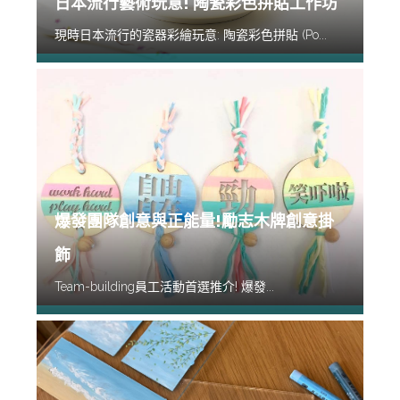
日本流行藝術玩意! 陶瓷彩色拼貼工作坊
現時日本流行的瓷器彩繪玩意: 陶瓷彩色拼貼 (Po...
爆發團隊創意與正能量!勵志木牌創意掛
飾
Team-building員工活動首選推介! 爆發...