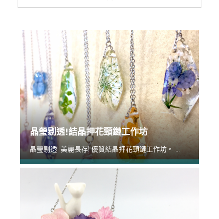
晶瑩剔透!結晶押花頸鏈工作坊
晶瑩剔透! 美麗長存! 優質結晶押花頸鏈工作坊。 ...