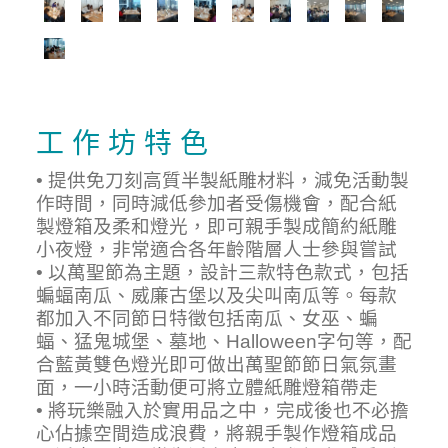
工 作 坊 特 色
• 提供免刀刻高質半製紙雕材料，減免活動製
作時間，同時減低參加者受傷機會，配合紙
製燈箱及柔和燈光，即可親手製成簡約紙雕
小夜燈，非常適合各年齡階層人士參與嘗試
• 以萬聖節為主題，設計三款特色款式，包括
蝙蝠南瓜、威廉古堡以及尖叫南瓜等。每款
都加入不同節日特徵包括南瓜、女巫、蝙
蝠、猛鬼城堡、墓地、Halloween字句等，配
合藍黃雙色燈光即可做出萬聖節節日氣氛畫
面，一小時活動便可將立體紙雕燈箱帶走
• 將玩樂融入於實用品之中，完成後也不必擔
心佔據空間造成浪費，將親手製作燈箱成品