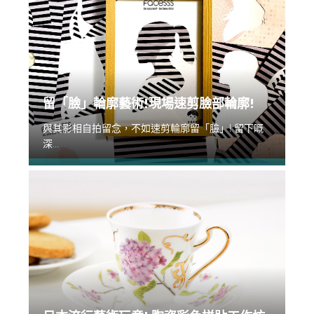
留「臉」輪廓藝術!現場速剪臉部輪廓!
與其影相自拍留念，不如速剪輪廓留「臉」! 留下嘅
深...