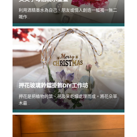
利用酒精墨水為自己、朋友或情人創造一幅獨一無二
嘅作...
押花玻璃鈴鐺掛飾DIY工作坊
押花是把植物的葉、花及果乾燥處理而成。將花朵草
木最...