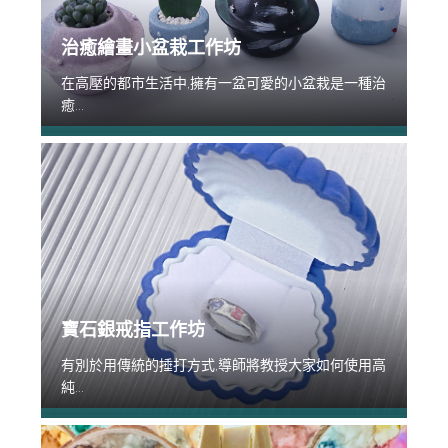
治癒繪畫小盆栽工作坊
在高壓的都市生活中,擁有一盆可愛的小盆栽是一種治
癒...
寶石銀戒指工作坊
有別於用傳統的捶打方式,導師將教授大家如何使用高
純...