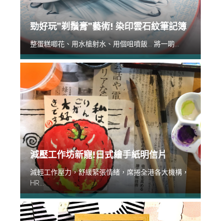
勁好玩”剃鬚膏”藝術! 染印雲石紋筆記簿
整蛋糕唧花、用水槍射水、用個咀噴飯... 將一啲...
減壓工作坊新寵!日式繪手紙明信片
減輕工作壓力，舒緩緊張情緒，席捲全港各大機構，
HR...