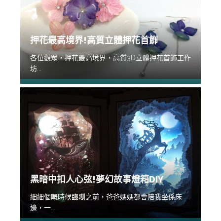
押花最高境界!高質立體押花首飾
各位觀眾，押花最高境界，高質3D立體押花首飾工作
坊...
黑暗中扣人心弦!夢幻故事燈箱DIY
細細個嘅時候臨瞓之前，爸爸媽媽都會陪我坐係床
邊，一...