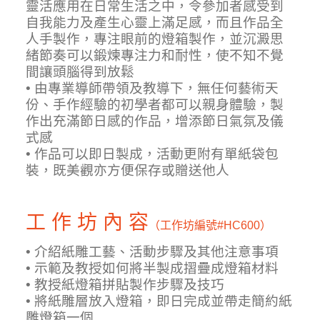
靈活應用在日常生活之中，令參加者感受到
自我能力及產生心靈上滿足感，而且作品全
人手製作，專注眼前的燈箱製作，並沉澱思
緒節奏可以鍛煉專注力和耐性，使不知不覺
間讓頭腦得到放鬆
• 由專業導師帶領及教導下，無任何藝術天
份、手作經驗的初學者都可以親身體驗，製
作出充滿節日感的作品，增添節日氣氛及儀
式感
• 作品可以即日製成，活動更附有單紙袋包
裝，既美觀亦方便保存或贈送他人
工 作 坊 內 容
（工作坊編號
#HC600）
• 介紹紙雕工藝、活動步驟及其他注意事項
• 示範及教授如何將半製成摺疊成燈箱材料
• 教授紙燈箱拼貼製作步驟及技巧
• 將紙雕層放入燈箱，即日完成並帶走簡約紙
雕燈箱一個