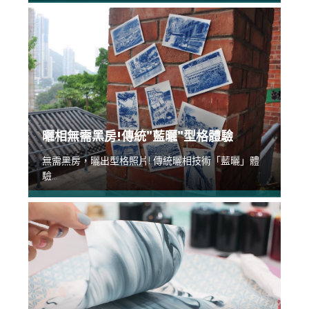
曬相無需黑房!傳統”藍曬”型格體驗
無需黑房，曬出型格照片! 傳統曬相技術「藍曬」體
驗...