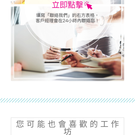
您 可 能 也 會 喜 歡 的 工 作
坊