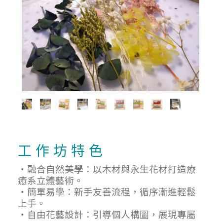
工 作 坊 特 色
・融合自然美學：以木材與永生花材打造療
癒系立體藝術。
・簡單易學：新手友善流程，循序漸進輕鬆
上手。
・自由花藝設計：引導個人構圖，展現專屬