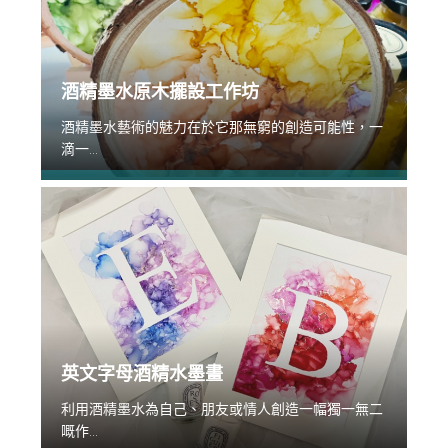
酒精墨水原木擺設工作坊
酒精墨水藝術的魅力在於它那無窮的創造可能性，一
滴一...
英文字母酒精水墨畫
利用酒精墨水為自己、朋友或情人創造一幅獨一無二
嘅作...