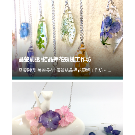
晶瑩剔透!結晶押花頸鏈工作坊
晶瑩剔透! 美麗長存! 優質結晶押花頸鏈工作坊。 ...