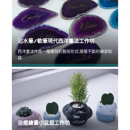
沾水筆/軟筆現代西洋書法工作坊
西洋書法作為一種獨特的藝術形式,隨著不斷的練習和
探...
治癒繪畫小盆栽工作坊