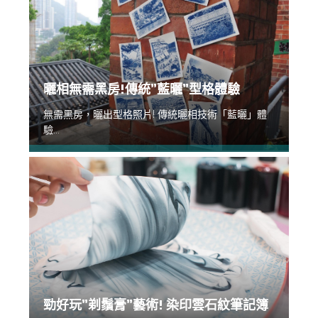
曬相無需黑房!傳統”藍曬”型格體驗
無需黑房，曬出型格照片! 傳統曬相技術「藍曬」體
驗...
勁好玩”剃鬚膏”藝術! 染印雲石紋筆記簿