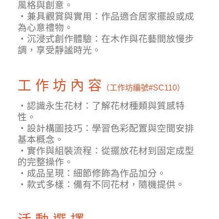
風格與創意。
・兼具觀賞與實用：作品適合居家擺設或成
為心意禮物。
・沉浸式創作體驗：在木作與花藝間放慢步
調，享受靜謐時光。
工 作 坊 內 容
（工作坊編號
#SC110）
・認識永生花材：了解花材種類與質感特
性。
・設計構圖技巧：學習色彩配置與空間安排
基本概念。
・實作與組裝流程：從擺放花材到固定成型
的完整操作。
・成品呈現：細節修飾為作品加分。
・款式多樣：備有不同花材，隨機提供。