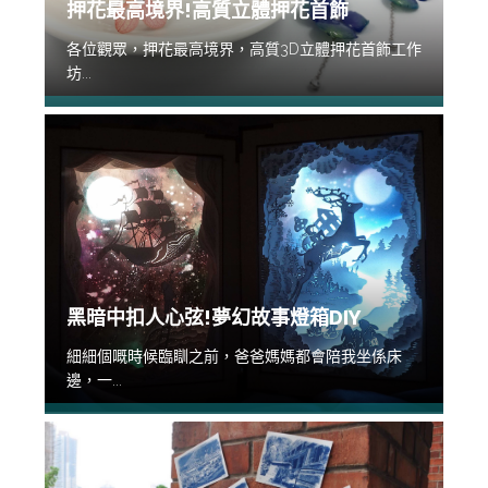
押花最高境界!高質立體押花首飾
各位觀眾，押花最高境界，高質3D立體押花首飾工作
坊...
黑暗中扣人心弦!夢幻故事燈箱DIY
細細個嘅時候臨瞓之前，爸爸媽媽都會陪我坐係床
邊，一...