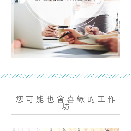
您 可 能 也 會 喜 歡 的 工 作
坊