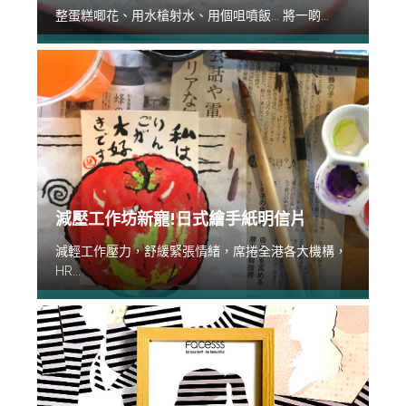
整蛋糕唧花、用水槍射水、用個咀噴飯... 將一啲...
減壓工作坊新寵!日式繪手紙明信片
減輕工作壓力，舒緩緊張情緒，席捲全港各大機構，
HR...