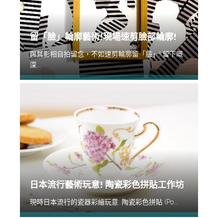
留「臉」輪廓藝術!現場速剪臉部輪廓!
與其影相自拍留念，不如速剪輪廓留「臉」! 留下嘅
深...
日本流行藝術玩意! 陶瓷彩色拼貼工作坊
現時日本流行的瓷器彩繪玩意: 陶瓷彩色拼貼 (Po...