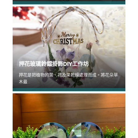
押花玻璃鈴鐺掛飾DIY工作坊
押花是把植物的葉、花及果乾燥處理而成。將花朵草
木最...