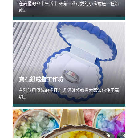
在高壓的都市生活中,擁有一盆可愛的小盆栽是一種治
癒...
寶石銀戒指工作坊
有別於用傳統的捶打方式,導師將教授大家如何使用高
純...