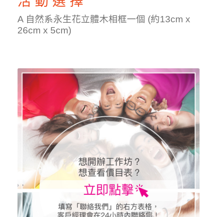
活 動 選 擇
A 自然系永生花立體木相框一個 (約13cm x
26cm x 5cm)