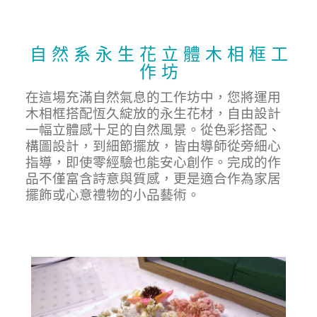
自 然 系 永 生 花 立 體 木 相 框 工
作 坊
在這場充滿自然氣息的工作坊中，您將運用
木相框搭配恆久綻放的永生花材，自由設計
一幅立體感十足的自然風景。從色彩搭配、
構圖設計，到細節擺放，皆由導師從旁細心
指導，即使零經驗也能安心創作。完成的作
品不僅富含詩意與質感，更是適合作為家居
擺飾或心意禮物的小品藝術。