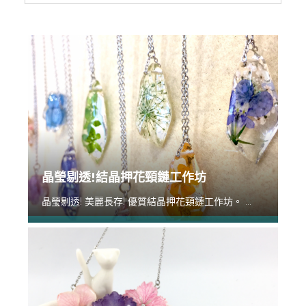
晶瑩剔透!結晶押花頸鏈工作坊
晶瑩剔透! 美麗長存! 優質結晶押花頸鏈工作坊。 ...