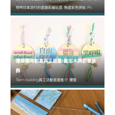
現時日本流行的瓷器彩繪玩意: 陶瓷彩色拼貼 (Po...
爆發團隊創意與正能量!勵志木牌創意掛
飾
Team-building員工活動首選推介! 爆發...