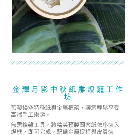
金 輝 月 影 中 秋 紙 雕 燈 籠 工 作
坊
預製鏤空特種紙與金屬框架，讓您輕鬆享受
高端手工樂趣。
無需複雜工具，將精美預製圖案紙依序裝入
燈框，即可完成。配備金屬提桿與皮質裝