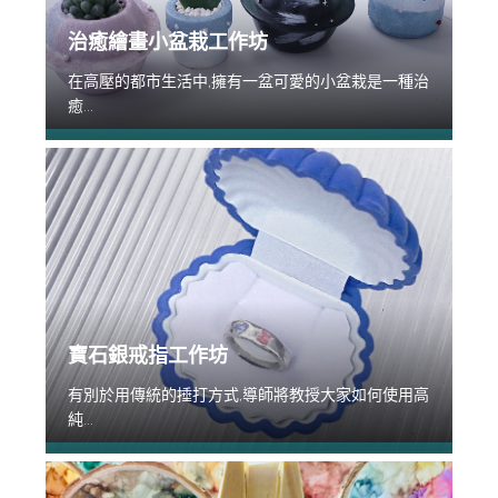
治癒繪畫小盆栽工作坊
在高壓的都市生活中,擁有一盆可愛的小盆栽是一種治
癒...
寶石銀戒指工作坊
有別於用傳統的捶打方式,導師將教授大家如何使用高
純...