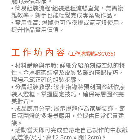
籠的廉價印象。
• 簡易組裝流程:組裝過程流暢直覺，無需複
雜教學，新手也能輕鬆完成專業級作品。
• 實用性高: 燈籠也可作夜燈或氣氛燈使用，
提升作品實用價值。
工 作 坊 內 容
（工作坊編號
#SC035）
• 材料講解與示範: 詳細介紹預刻鏤空紙的特
性、金屬框架結構及皮質裝飾的搭配技巧，
現場示範正確的組裝步驟。
• 分層組裝教學: 逐步指導將預刻圖案紙依序
裝入燈框，掌握固定技巧，確保每層圖案完
美對齊。
• 成品應用分享: 展示燈籠作為家居裝飾、節
日氛圍燈的多場景應用，並提供日常保養建
議。
• 活動當天即可完成並帶走自己製作的中秋紙
雕燈籠(尺寸: 高12.5cm x 闊12cm)。