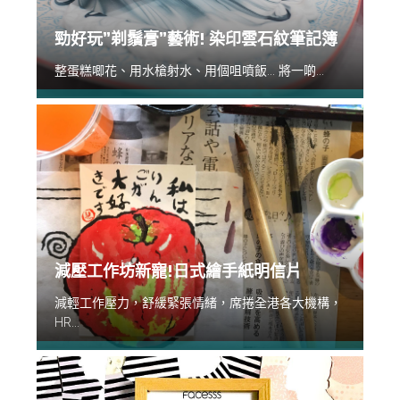
勁好玩”剃鬚膏”藝術! 染印雲石紋筆記簿
整蛋糕唧花、用水槍射水、用個咀噴飯... 將一啲...
減壓工作坊新寵!日式繪手紙明信片
減輕工作壓力，舒緩緊張情緒，席捲全港各大機構，
HR...