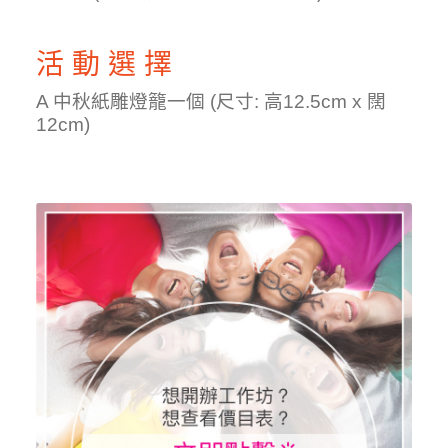
活 動 選 擇
A 中秋紙雕燈籠一個 (尺寸: 高12.5cm x 闊
12cm)