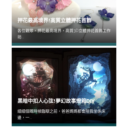
押花最高境界!高質立體押花首飾
各位觀眾，押花最高境界，高質3D立體押花首飾工作
坊...
黑暗中扣人心弦!夢幻故事燈箱DIY
細細個嘅時候臨瞓之前，爸爸媽媽都會陪我坐係床
邊，一...