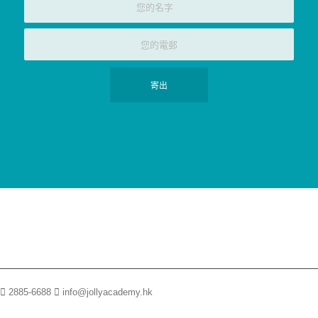
2885-6688
info@jollyacademy.hk