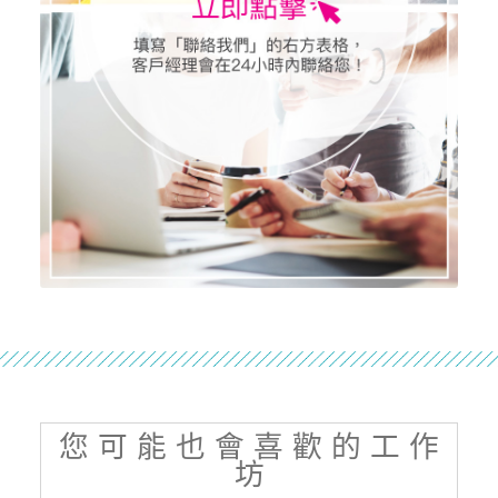
您 可 能 也 會 喜 歡 的 工 作
坊