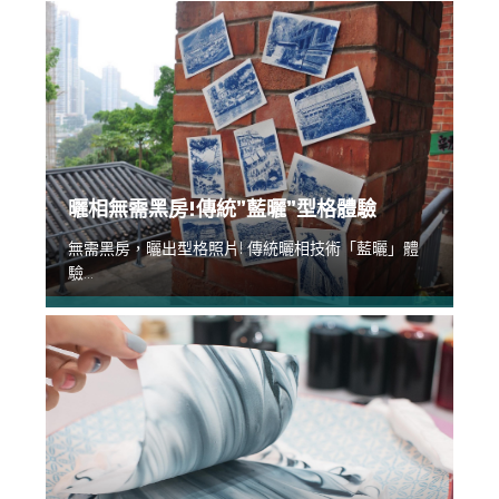
曬相無需黑房!傳統”藍曬”型格體驗
無需黑房，曬出型格照片! 傳統曬相技術「藍曬」體
驗...