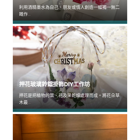
利用酒精墨水為自己、朋友或情人創造一幅獨一無二
嘅作...
押花玻璃鈴鐺掛飾DIY工作坊
押花是把植物的葉、花及果乾燥處理而成。將花朵草
木最...