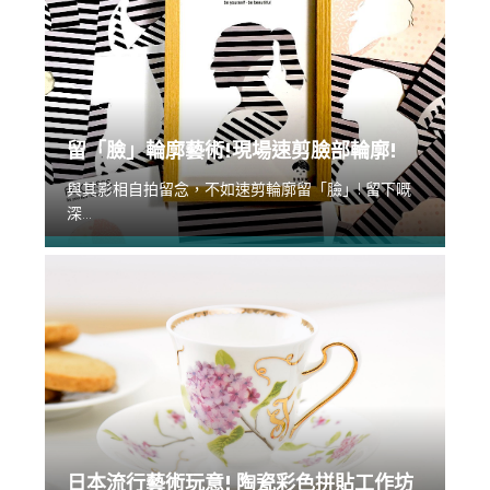
留「臉」輪廓藝術!現場速剪臉部輪廓!
與其影相自拍留念，不如速剪輪廓留「臉」! 留下嘅
深...
日本流行藝術玩意! 陶瓷彩色拼貼工作坊