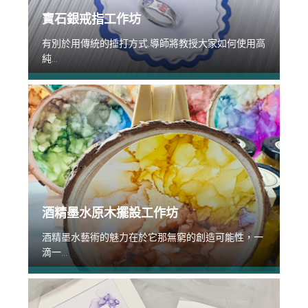
寶石銀戒指工作坊
有別於用傳統的捶打方式,導師將教授大家如何使用高
純...
酒精墨水原木擺設工作坊
酒精墨水藝術的魅力在於它那無窮的創造可能性，一
滴一...