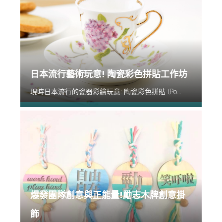
日本流行藝術玩意! 陶瓷彩色拼貼工作坊
現時日本流行的瓷器彩繪玩意: 陶瓷彩色拼貼 (Po...
爆發團隊創意與正能量!勵志木牌創意掛
飾