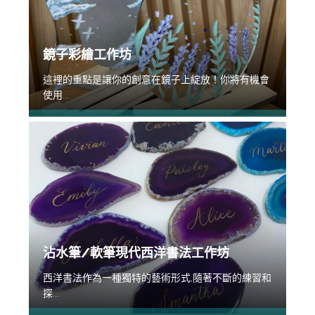
鏡子彩繪工作坊
這裡的重點是讓你的創意在鏡子上綻放！你將有機會
使用...
沾水筆/軟筆現代西洋書法工作坊
西洋書法作為一種獨特的藝術形式,隨著不斷的練習和
探...