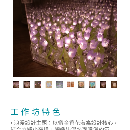
工 作 坊 特 色
• 浪漫設計主題：以鬱金香花海為設計核心，
結合立體小夜燈，營造出溫馨而浪漫的氛