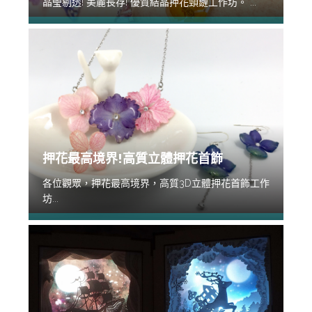
晶瑩剔透! 美麗長存! 優質結晶押花頸鏈工作坊。 ...
押花最高境界!高質立體押花首飾
各位觀眾，押花最高境界，高質3D立體押花首飾工作
坊...