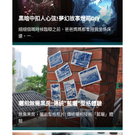
黑暗中扣人心弦!夢幻故事燈箱DIY
細細個嘅時候臨瞓之前，爸爸媽媽都會陪我坐係床
邊，一...
曬相無需黑房!傳統”藍曬”型格體驗
無需黑房，曬出型格照片! 傳統曬相技術「藍曬」體
驗...