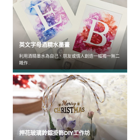
英文字母酒精水墨畫
利用酒精墨水為自己、朋友或情人創造一幅獨一無二
嘅作...
押花玻璃鈴鐺掛飾DIY工作坊