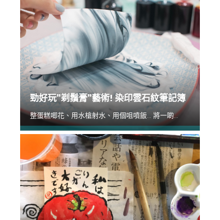
勁好玩”剃鬚膏”藝術! 染印雲石紋筆記簿
整蛋糕唧花、用水槍射水、用個咀噴飯... 將一啲...