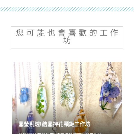
您 可 能 也 會 喜 歡 的 工 作
坊
晶瑩剔透!結晶押花頸鏈工作坊