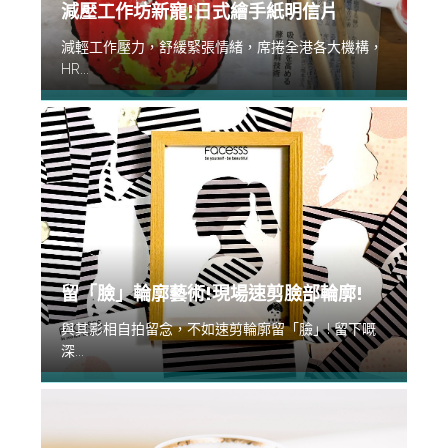
減壓工作坊新寵!日式繪手紙明信片
減輕工作壓力，舒緩緊張情緒，席捲全港各大機構，
HR...
留「臉」輪廓藝術!現場速剪臉部輪廓!
與其影相自拍留念，不如速剪輪廓留「臉」! 留下嘅
深...