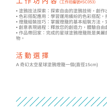
工 作 坊 內 容
（工作坊編號
#SC053）
• 塗鴉技法探索：探索自由的塗鴉技術，創
• 色彩搭配應用：學習運用繽紛的色彩搭配
• 燈籠組裝技巧：掌握燈籠的基本組裝方法
• 創意表現過程：釋放您的創造力，體驗自
• 作品帶回家：完成的星球塗鴉燈籠既是美
物。
活 動 選 擇
A 奇幻太空星球塗鴉燈籠一個(直徑15cm)