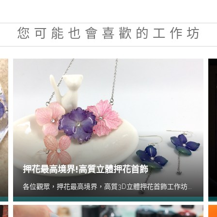
您 可 能 也 會 喜 歡 的 工 作 坊
押花最高境界!高質立體押花首飾
各位觀眾，押花最高境界，高質3D立體押花首飾工作坊...