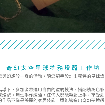
奇 幻 太 空 星 球 塗 鴉 燈 籠 工 作 坊
意與幻想於一身的活動，讓您親手設計出獨特的星球燈
指導下，參加者將運用自由的塗鴉技法，搭配繽紛色彩
空燈籠。無需手作經驗，任何人都能輕鬆上手，享受創
的作品不僅是美麗的家居裝飾，還能營造出奇幻夢境般