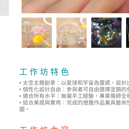
坊
工 作 坊 特 色
• 太空主題創意：以星球和宇宙為靈感，設
• 個性化設計自由：參與者可自由選擇塗鴉
• 適合所有水平：無需手工經驗，專業導師
• 結合美感與實用：完成的燈籠作品兼具藝
圍。