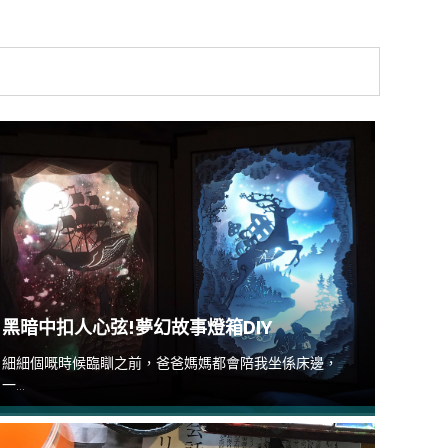
黑暗中扣人心弦!夢幻故事燈箱DIY
細細個嘅時候臨瞓之前，爸爸媽媽都會陪我坐係床邊，
一...