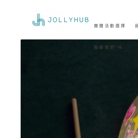
團 體 活 動 選 擇
過
聯 絡 我 們