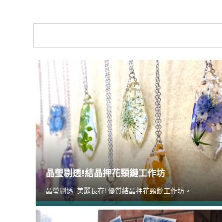
晶瑩剔透!結晶押花頸鏈工作坊
晶瑩剔透! 美麗長存! 優質結晶押花頸鏈工作坊。 ...