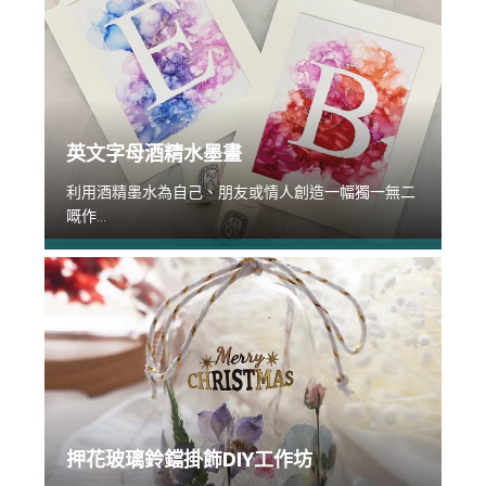
英文字母酒精水墨畫
利用酒精墨水為自己、朋友或情人創造一幅獨一無二
嘅作...
押花玻璃鈴鐺掛飾DIY工作坊