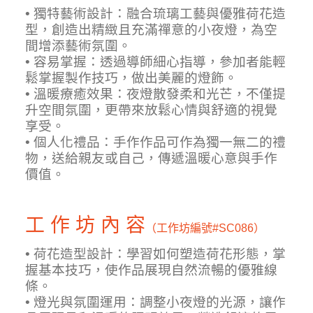
• 獨特藝術設計：融合琉璃工藝與優雅荷花造
型，創造出精緻且充滿禪意的小夜燈，為空
間增添藝術氛圍。
• 容易掌握：透過導師細心指導，參加者能輕
鬆掌握製作技巧，做出美麗的燈飾。
• 溫暖療癒效果：夜燈散發柔和光芒，不僅提
升空間氛圍，更帶來放鬆心情與舒適的視覺
享受。
• 個人化禮品：手作作品可作為獨一無二的禮
物，送給親友或自己，傳遞溫暖心意與手作
價值。
工 作 坊 內 容
（工作坊編號
#SC086）
• 荷花造型設計：學習如何塑造荷花形態，掌
握基本技巧，使作品展現自然流暢的優雅線
條。
• 燈光與氛圍運用：調整小夜燈的光源，讓作