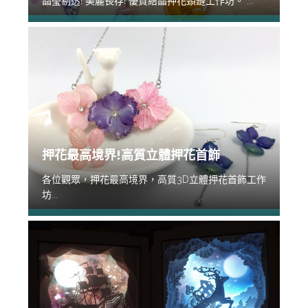
晶瑩剔透! 美麗長存! 優質結晶押花頸鏈工作坊。 ...
押花最高境界!高質立體押花首飾
各位觀眾，押花最高境界，高質3D立體押花首飾工作
坊...