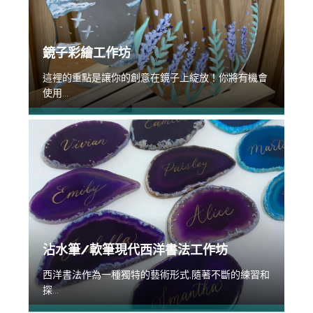
鏡子彩繪工作坊
這裡的重點是讓你的創意在鏡子上綻放！你將有機會
使用...
沾水筆/軟筆現代西洋書法工作坊
西洋書法作為一種獨特的藝術形式,隨著不斷的練習和
探...