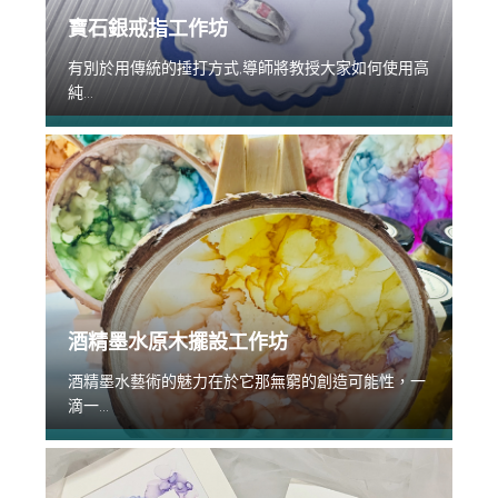
寶石銀戒指工作坊
有別於用傳統的捶打方式,導師將教授大家如何使用高
純...
酒精墨水原木擺設工作坊
酒精墨水藝術的魅力在於它那無窮的創造可能性，一
滴一...