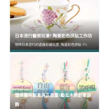
日本流行藝術玩意! 陶瓷彩色拼貼工作坊
現時日本流行的瓷器彩繪玩意: 陶瓷彩色拼貼 (Po...
爆發團隊創意與正能量!勵志木牌創意掛
飾