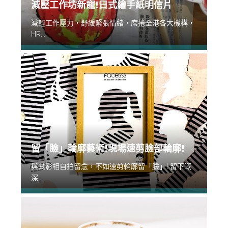
減壓工作坊新寵!日式繪手紙明信片
減輕工作壓力，舒緩緊張情緒，席捲全港各大機構，
HR...
留「臉」輪廓藝術!現場速剪臉部輪廓!
與其影相自拍留念，不如速剪輪廓留「臉」! 留下嘅
深...