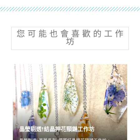
您 可 能 也 會 喜 歡 的 工 作
坊
晶瑩剔透!結晶押花頸鏈工作坊