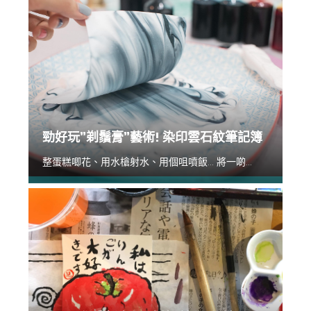
勁好玩”剃鬚膏”藝術! 染印雲石紋筆記簿
整蛋糕唧花、用水槍射水、用個咀噴飯... 將一啲...