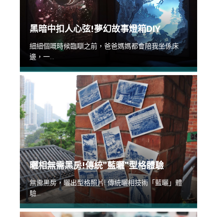
黑暗中扣人心弦!夢幻故事燈箱DIY
細細個嘅時候臨瞓之前，爸爸媽媽都會陪我坐係床
邊，一...
曬相無需黑房!傳統”藍曬”型格體驗
無需黑房，曬出型格照片! 傳統曬相技術「藍曬」體
驗...