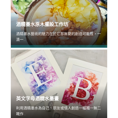
酒精墨水原木擺設工作坊
酒精墨水藝術的魅力在於它那無窮的創造可能性，一
滴一...
英文字母酒精水墨畫
利用酒精墨水為自己、朋友或情人創造一幅獨一無二
嘅作...