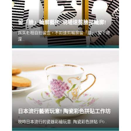
留「臉」輪廓藝術!現場速剪臉部輪廓!
與其影相自拍留念，不如速剪輪廓留「臉」! 留下嘅
深...
日本流行藝術玩意! 陶瓷彩色拼貼工作坊
現時日本流行的瓷器彩繪玩意: 陶瓷彩色拼貼 (Po...