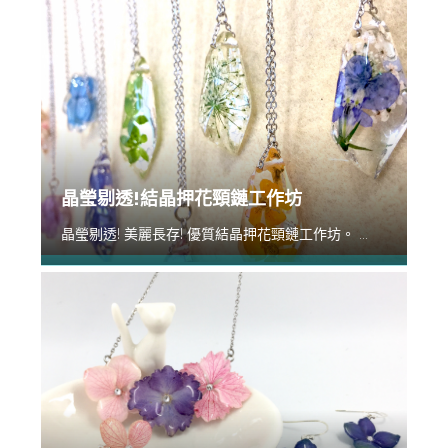
晶瑩剔透!結晶押花頸鏈工作坊
晶瑩剔透! 美麗長存! 優質結晶押花頸鏈工作坊。 ...