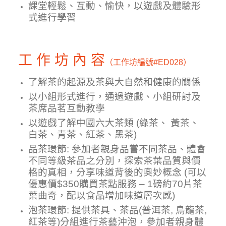
課堂輕鬆、互動、愉快，以遊戲及體驗形
式進行學習
工 作 坊 內 容
（工作坊編號
#ED028）
了解茶的起源及茶與大自然和健康的關係
以小組形式進行，通過遊戲、小組研討及
茶席品茗互動教學
以遊戲了解中國六大茶類 (綠茶、 黃茶、
白茶、青茶、紅茶、黑茶)
品茶環節: 參加者親身品嘗不同茶品、體會
不同等級
茶品之分別，探索茶葉品質與價
格的真相，分享味道背後的奧妙概念 (可以
優惠價$350購買茶點
服務 – 1磅約70片茶
葉曲奇，配以食品增加味道層次感)
泡茶
環節: 提供茶具、茶品
(普洱茶, 鳥龍茶,
紅茶等)
分組進行茶藝沖泡
，
參加者
親身體