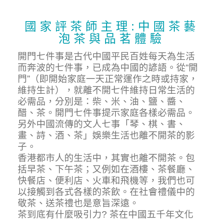
國 家 評 茶 師 主 理 : 中 國 茶 藝
泡 茶 與 品 茗 體 驗
開門七件事是古代中國平民百姓每天為生活
而奔波的七件事，已成為中國的諺語。從“開
門”（即開始家庭一天正常運作之時或持家，
維持生計），就離不開七件維持日常生活的
必需品，分別是：柴、米、油、鹽、醬、
醋、茶。開門七件事提示家庭各樣必需品。
另外中國流傳的文人七事「琴、棋、書、
畫、詩、酒、茶」娛樂生活也離不開茶的影
子。
香港都市人的生活中，其實也離不開茶。包
括早茶、下午茶；又例如在酒樓、茶餐廳、
快餐店、便利店、火車和飛機等，我們也可
以接觸到各式各樣的茶飲。在社會禮儀中的
敬茶、送茶禮也是意旨深遠。
茶到底有什麼吸引力? 茶在中國五千年文化