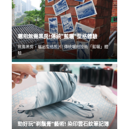
曬相無需黑房!傳統”藍曬”型格體驗
無需黑房，曬出型格照片! 傳統曬相技術「藍曬」體
驗...
勁好玩”剃鬚膏”藝術! 染印雲石紋筆記簿