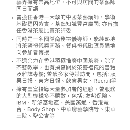
藝界擁有崇高地位，不可與坊間的茶藝師
同日而語
曾擔任香港一大學的
中國茶藝
講師，學術
基礎穩固紮實，茶藝知識豐富廣闊
; 亦
曾擔
任
香港茶展比賽茶評委
同時是一名國際商務禮儀導師，能純熟地
將茶藝禮儀與商務、餐桌禮儀融匯貫通地
向參加者傳授
不遺余力在香港積極推廣中國茶藝，除了
茶藝教學，也有撰寫關於茶藝禮儀的書籍
及雜誌專欄; 曾獲多家傳媒訪問，包括: 蘋
果日報、東方日報、飲食男女、Recruit等
擁有豐富指導大量參加者的經驗，曾服務
的大型機構多不勝數，包括: 友邦保險、
IBM、新鴻基地產、美國萬通、香港電
台、Body Shop、中華廚藝學院等、東華
三院、聖公會等