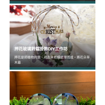
押花玻璃鈴鐺掛飾DIY工作坊
押花是把植物的葉、花及果乾燥處理而成。將花朵草
木最...