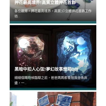
押花最高境界!高質立體押花首飾
各位觀眾，押花最高境界，高質3D立體押花首飾工作
坊...
黑暗中扣人心弦!夢幻故事燈箱DIY
細細個嘅時候臨瞓之前，爸爸媽媽都會陪我坐係床
邊，一...