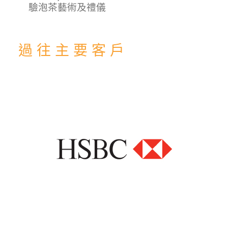
驗泡茶藝術及
禮儀
過 往 主 要 客 戶