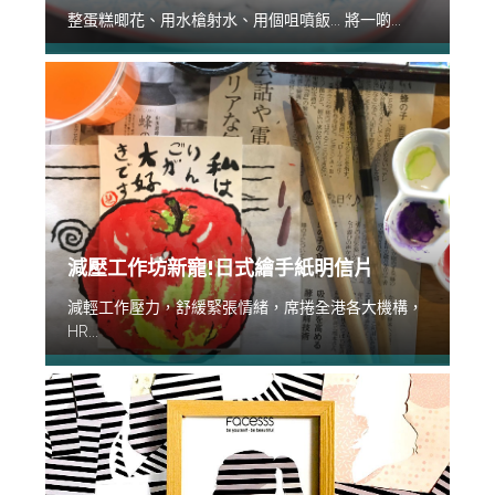
整蛋糕唧花、用水槍射水、用個咀噴飯... 將一啲...
減壓工作坊新寵!日式繪手紙明信片
減輕工作壓力，舒緩緊張情緒，席捲全港各大機構，
HR...