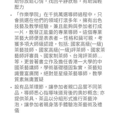
助你放鬆心情
，找回平靜狀態，有助減輕
壓力
「作樂學院」在千挑萬選導師過程中，只
會挑選在他們的領域打滾多年，擁有出色
技藝及教學經驗，兼且能夠與參加者打成
一片，散發正能量的專業導師。這個專業
茶藝
大師便是表表者 – 性格和藹可親，
考
獲多項大師級認證，包括: 國家高級(一級)
茶藝技師、國家高級(一級)評茶師、國家茶
藝師評審員、國家制茶師、台灣評茶師…
等，更曾
著書立作及
擔任香港一大學的
中
國茶藝
講師，學術基礎穩固紮實，茶藝知
識豐富廣闊
，絕對是星級
茶藝導
師，教學
質素無庸置疑
設有品茶環節，讓參加者親口品嘗不同茶
品，導師悉心指導味道背後的奧妙概念; 亦
提供茶具、茶品以分組形式進行茶藝沖
泡
，
讓參加者
親身落手體驗泡茶藝術及
禮
儀