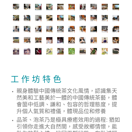
工 作 坊 特 色
親身體驗
中國傳統茶文化
風情，認識集天
然美和工藝美於一體的
中國傳統茶藝
，體
會箇中低調、謙和、包容的哲理態度，
提
升個人氣質和禮儀，體現品位和修養
品茶
、
泡茶乃是極具
療癒
效用
的
過程
:
猶如
引領你走進大自然間
，感受故鄉情懷，
能