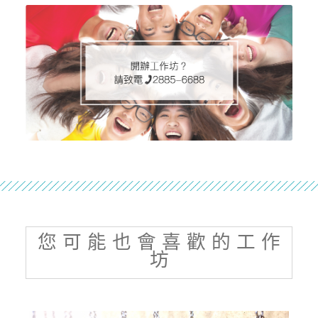
您 可 能 也 會 喜 歡 的 工 作
坊