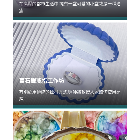
在高壓的都市生活中,擁有一盆可愛的小盆栽是一種治
癒...
寶石銀戒指工作坊
有別於用傳統的捶打方式,導師將教授大家如何使用高
純...