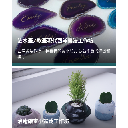
沾水筆/軟筆現代西洋書法工作坊
西洋書法作為一種獨特的藝術形式,隨著不斷的練習和
探...
治癒繪畫小盆栽工作坊