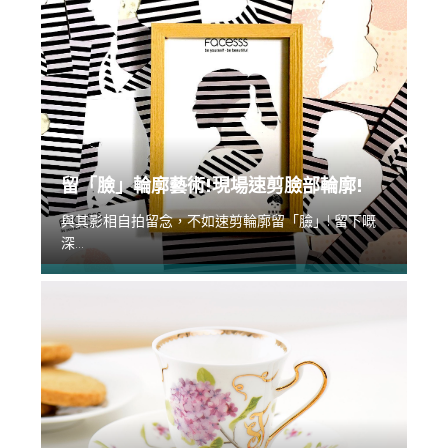
留「臉」輪廓藝術!現場速剪臉部輪廓!
與其影相自拍留念，不如速剪輪廓留「臉」! 留下嘅
深...