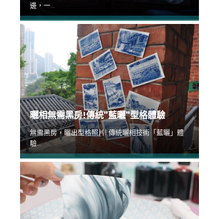
邊，一...
曬相無需黑房!傳統”藍曬”型格體驗
無需黑房，曬出型格照片! 傳統曬相技術「藍曬」體
驗...