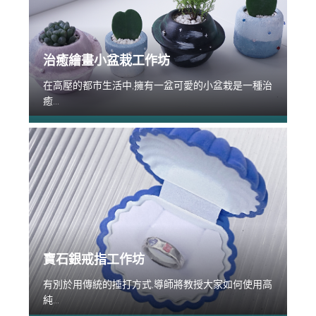
治癒繪畫小盆栽工作坊
在高壓的都市生活中,擁有一盆可愛的小盆栽是一種治
癒...
寶石銀戒指工作坊
有別於用傳統的捶打方式,導師將教授大家如何使用高
純...