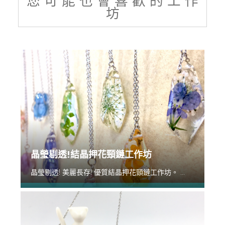
您 可 能 也 會 喜 歡 的 工 作
坊
晶瑩剔透!結晶押花頸鏈工作坊
晶瑩剔透! 美麗長存! 優質結晶押花頸鏈工作坊。 ...