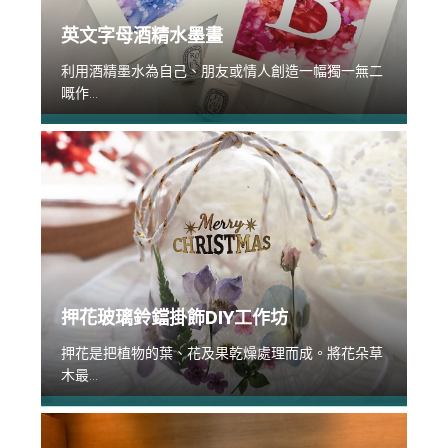
英文字母酒精水墨畫
利用酒精墨水為自己、朋友或情人創造一幅獨一無二
嘅作...
押花玻璃鈴鐺掛飾DIY工作坊
押花是把植物的葉、花及果乾燥處理而成。將花朵草
木最...