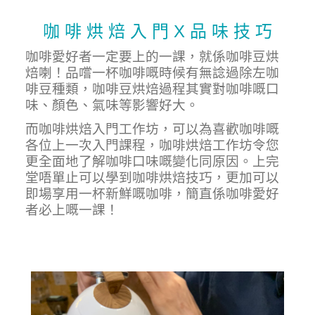
咖 啡 烘 焙 入 門 X 品 味 技 巧
咖啡愛好者一定要上的一課，就係咖啡豆烘
焙喇！品嚐一杯咖啡嘅時候有無諗過除左咖
啡豆種類，咖啡豆烘焙過程其實對咖啡嘅口
味、顏色、氣味等影響好大。
而咖啡烘焙入門工作坊，可以為喜歡咖啡嘅
各位上一次入門課程，咖啡烘焙工作坊令您
更全面地了解咖啡口味嘅變化同原因。上完
堂唔單止可以學到咖啡烘焙技巧，更加可以
即場享用一杯新鮮嘅咖啡，簡直係咖啡愛好
者必上嘅一課！