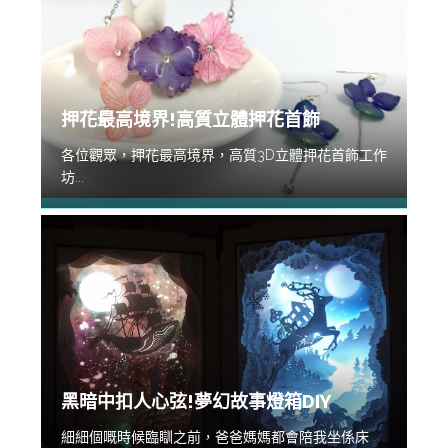
押花最高境界!高質立體押花首飾
各位觀眾，押花最高境界，高質3D立體押花首飾工作
坊...
黑暗中扣人心弦!夢幻故事燈箱DIY
細細個嘅時候臨瞓之前，爸爸媽媽都會陪我坐係床