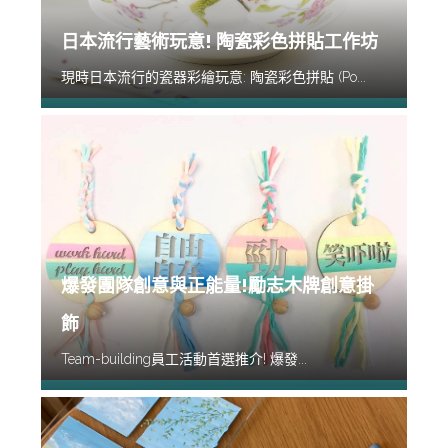
日本流行藝術玩意! 陶瓷彩色拼貼工作坊
現時日本流行的瓷器彩繪玩意: 陶瓷彩色拼貼 (Po...
爆發團隊創意與正能量!勵志木牌創意掛
飾
Team-building員工活動首選推介! 爆發...