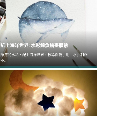
紙上海洋世界: 水彩鯨魚繪畫體驗
療癒的水彩，配上海洋世界，教導你親手用「水」制作
不...