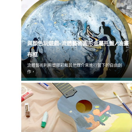
與顏色玩遊戲-流體藝術圓形金屬托盤/油畫
布框
流體藝術利用塑膠彩和其他媒介來進行當下的自由創
作，...