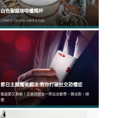
白色聖誕咖啡蠟燭杯
Cheers! Do you want a cup...
節日主題魔術戲法:教你打破社交恐懼症
聖誕節又到喇！又係同朋友一齊出去歡聚，開派對，順
便...