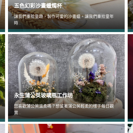
五色幻彩沙畫蠟燭杯
讓我們重拾童趣，製作可愛的沙畫蠟。讓我們重拾童年
時...
永生蒲公英玻璃瓶工作坊
您喜歡蒲公英溫柔嗎？想留著蒲公英輕柔的樣子每日觀
賞...