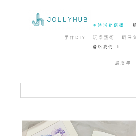
團 體 活 動 選 擇
過
手 作 D I Y
玩 樂 藝 術
環 保 文
聯 絡 我 們
農 曆 年