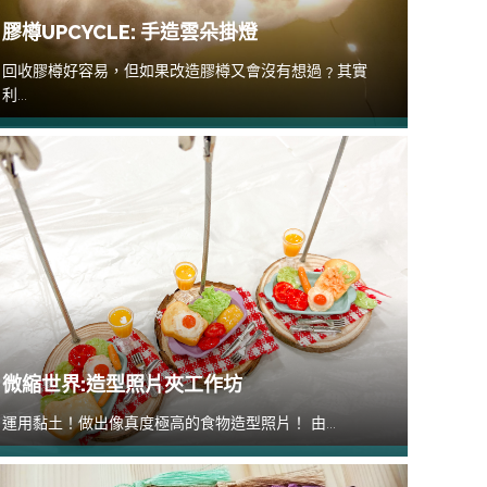
膠樽UPCYCLE: 手造雲朵掛燈
回收膠樽好容易，但如果改造膠樽又會沒有想過﹖其實
利...
微縮世界:造型照片夾工作坊
運用黏土！做出像真度極高的食物造型照片！ 由...