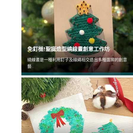
免釘槌!聖誕造型繞線畫創意工作坊
繞線畫是一種利用釘子及線繩相交造出多種圖案的創意
藝...