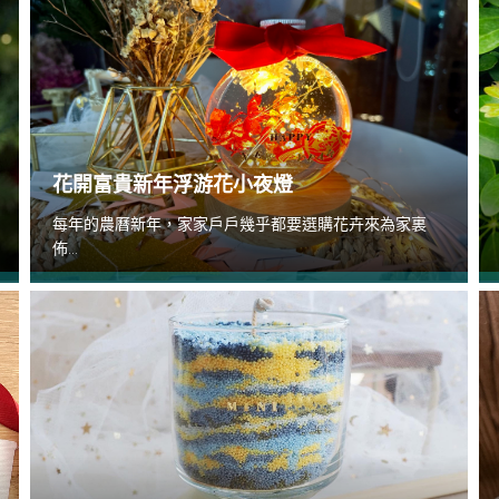
花開富貴新年浮游花小夜燈
每年的農曆新年，家家戶戶幾乎都要選購花卉來為家裏
佈...