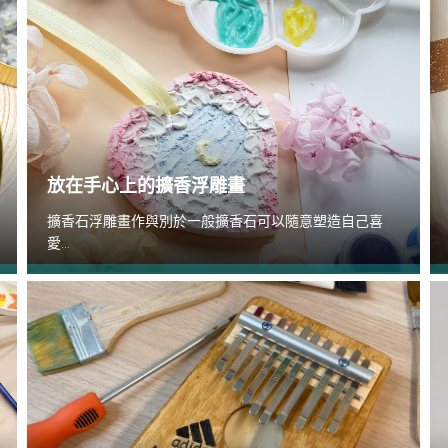
放在手心上的擴香浮雕畫
擴香石浮雕畫作與別於一般擴香石可以隨意塑造自己喜
愛...