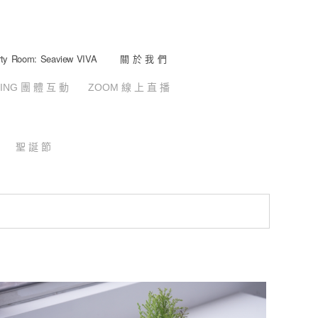
y Room: Seaview VIVA
關 於 我 們
DING 團 體 互 動
ZOOM 線 上 直 播
聖 誕 節