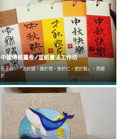
中國傳統畫卷/宣紙書法工作坊
孔子曰：「志於道，據於德，依於仁，遊於藝」，而遊
於...