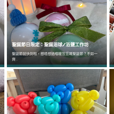
聖誕節日限定：聖誕浴球/浴鹽工作坊
聖誕節就快到啦，想唔想過嗰暖笠笠嘅聖誕節？不如一
齊...