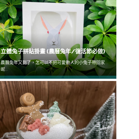
立體兔子拼貼掛畫 (農曆兔年/復活節必做)
農曆兔年又到了，怎可以不把可愛動人的小兔子帶回家
呢...