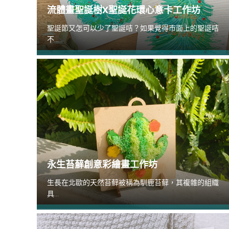
流體畫聖誕樹X聖誕花環心意卡工作坊
聖誕節又怎可以少了聖誕咭？如果覺得市面上的聖誕咭
不...
永生苔蘚創意彩繪畫工作坊
生長在北歐的天然苔蘚被稱為馴鹿苔蘚，其複雜的組織
具...