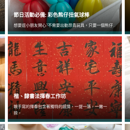
節日活動必備: 彩色熊仔扭氣球棒
想要逗小朋友開心?不需要出動昂貴玩具，只要一個熊仔...
楷、隸書法揮春工作坊
親手寫的揮春包含著獨特的感情，一提一落，一撇一
捺，...