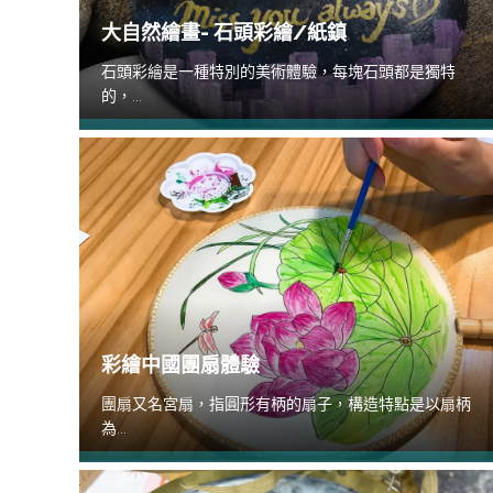
大自然繪畫- 石頭彩繪/紙鎮
石頭彩繪是一種特別的美術體驗，每塊石頭都是獨特
的，...
彩繪中國團扇體驗
團扇又名宮扇，指圓形有柄的扇子，構造特點是以扇柄
為...