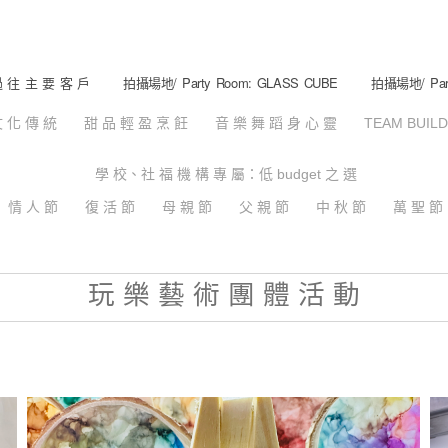
 往 主 要 客 戶
拍攝場地/ Party Room: GLASS CUBE
拍攝場地/ Part
 化 傳 統
甜 品 輕 盈 烹 飪
音 樂 舞 蹈 身 心 靈
TEAM BUIL
學 校、社 福 機 構 專 屬：低 budget 之 選
情 人 節
復 活 節
母 親 節
父 親 節
中 秋 節
萬 聖 節
玩 樂 藝 術 團 體 活 動